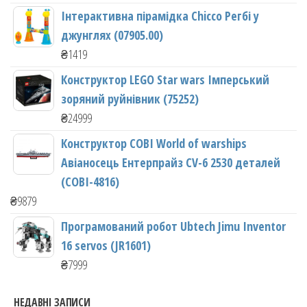
Інтерактивна пірамідка Chicco Регбі у
джунглях (07905.00)
₴
1419
Конструктор LEGO Star wars Імперський
зоряний руйнівник (75252)
₴
24999
Конструктор COBI World of warships
Авіаносець Ентерпрайз CV-6 2530 деталей
(COBI-4816)
₴
9879
Програмований робот Ubtech Jimu Inventor
16 servos (JR1601)
₴
7999
НЕДАВНІ ЗАПИСИ