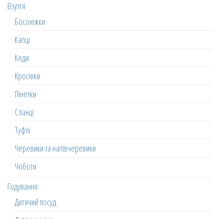
Взуття
Босоніжки
Капці
Кеди
Кросівки
Пінетки
Сланці
Туфлі
Черевики та напівчеревики
Чоботи
Годування
Дитячий посуд