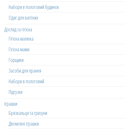
Набори в пологовий будинок
Одяг для вагітних
Догляд та гігієна
Гігієна малюка
Гігієна мами
Горщики
Засоби для прання
Набори в пологовий
Підгузки
Іграшки
Брязкальця та гризуни
Двомовні іграшки