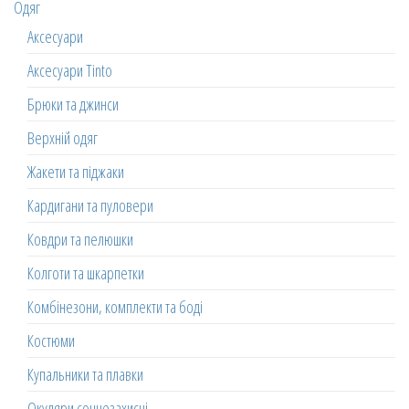
Одяг
Аксесуари
Аксесуари Tinto
Брюки та джинси
Верхній одяг
Жакети та піджаки
Кардигани та пуловери
Ковдри та пелюшки
Колготи та шкарпетки
Комбінезони, комплекти та боді
Костюми
Купальники та плавки
Окуляри сонцезахисні