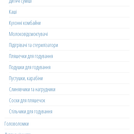
Дитячі суміші
Каші
Кухонні комбайни
Молоковідсмоктувачі
Підігрівачі та стерилізатори
Пляшечки для годування
Подушки для годування
Пустушки, карабіни
Слинявчики та нагрудники
Соски для пляшечок
Стільчики для годування
Головоломки