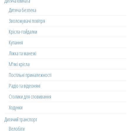
Дитяча кімната
Дитяча безпека
Зволожувачі повітря
Крісла-гойдалки
Купання
Ліжка та манежі
М'які крісла
Постільні приналежності
Радіо та відеоняні
Столики для сповивання
Ходунки
Дитячий транспорт
Велобіги