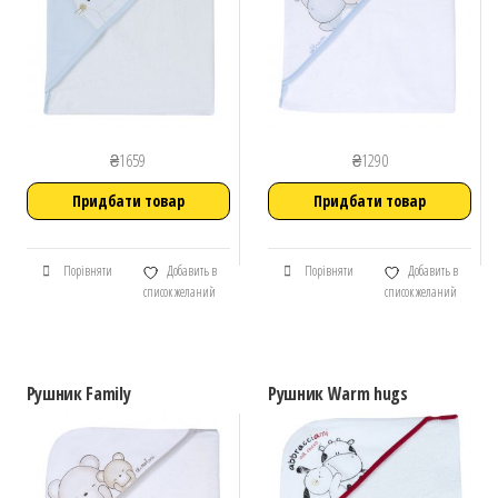
₴
1659
₴
1290
Придбати товар
Придбати товар
Порівняти
Добавить в
Порівняти
Добавить в
список желаний
список желаний
Рушник Family
Рушник Warm hugs