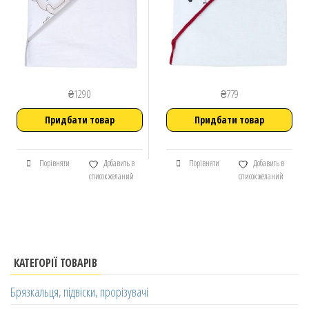
₴
1290
₴
779
Придбати товар
Придбати товар
Порівняти
Добавить в
Порівняти
Добавить в
список желаний
список желаний
КАТЕГОРІЇ ТОВАРІВ
Брязкальця, підвіски, прорізувачі