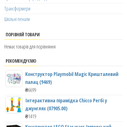
Трансформери
Шкільні пенали
ПОРІВНЯЙ ТОВАРИ
Немає товарів для порівняння
РЕКОМЕНДУЄМО
Конструктор Playmobil Magic Кришталевий
палац (9469)
₴
6699
Інтерактивна пірамідка Chicco Регбі у
джунглях (07905.00)
₴
1419
Конструктор LEGO Star wars Імперський