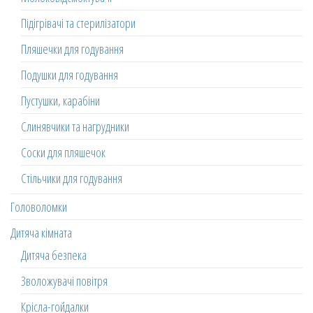
Підігрівачі та стерилізатори
Пляшечки для годування
Подушки для годування
Пустушки, карабіни
Слинявчики та нагрудники
Соски для пляшечок
Стільчики для годування
Головоломки
Дитяча кімната
Дитяча безпека
Зволожувачі повітря
Крісла-гойдалки