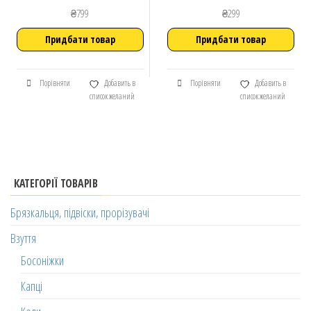
₴
799
₴
299
Придбати товар
Придбати товар
Порівняти
Добавить в
Порівняти
Добавить в
список желаний
список желаний
КАТЕГОРІЇ ТОВАРІВ
Брязкальця, підвіски, прорізувачі
Взуття
Босоніжки
Капці