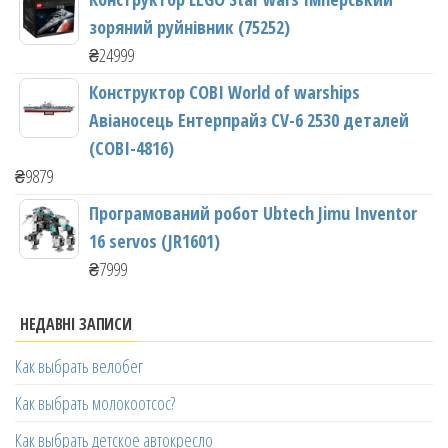
зоряний руйнівник (75252)
₴
24999
Конструктор COBI World of warships
Авіаносець Ентерпрайз CV-6 2530 деталей
(COBI-4816)
₴
9879
Програмований робот Ubtech Jimu Inventor
16 servos (JR1601)
₴
7999
НЕДАВНІ ЗАПИСИ
Как выбрать велобег
Как выбрать молокоотсос?
Как выбрать детское автокресло