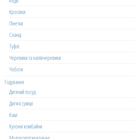
Кеди
Кросівки
Пінетки
Сланці
Туфлі
Черевики та напівчеревики
Чоботи
Годування
Дитячий посуд
Дитячі суміші
Каші
Кухонні комбайни
Молоковідсмоктувачі