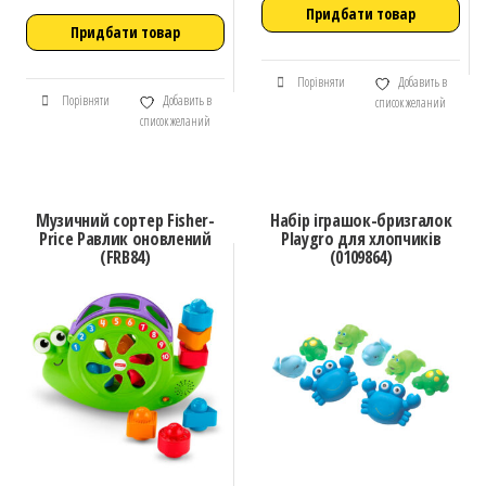
Придбати товар
Придбати товар
Порівняти
Добавить в
Порівняти
Добавить в
список желаний
список желаний
Музичний сортер Fisher-
Набір іграшок-бризгалок
Price Равлик оновлений
Playgro для хлопчиків
(FRB84)
(0109864)