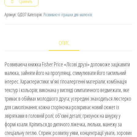
Сравнить
Артикул:
GJD37
Категорія:
Розвиваючі іграшки для малюків
ОПИС
Розвиваюча книжка Fisher Price «Лісові друзі» допоможе зацікавити
малюка, зайняти його на прогулянці, стимулювати його тактильний
інтерес. Характеристики: м’які гіпоалергенні матеріали; комбінація
текстур і кольорів; виконана у вигляді симпатичного ведмежати, яке
тримає в обіймах молодшого друга; усередині знаходиться люстерко
для самопізнання; кожна сторіночка розкриває новий сюжет із
звірятками в головній ролі; об’ємні деталі; гризунок на шнурку у
формі коали. Кріпиться до дитячого ліжечка, люльки, манежу за
спеціальну петлю. Сприяє розвитку уяви, концентрації уваги, зорових