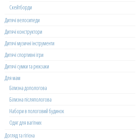
Скейтборди
Дитячі велосипеди
Дитячі конструктори
Дитячі музичні інструменти
Дитячі спортивні ігри
Дитячі сумки та рюкзаки
Для мам
Білизна допологова
Білизна післяпологова
Набори в пологовий будинок
Одяг для вагітних
Догляд та гігієна