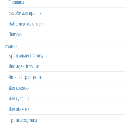
Горщики
Засоби для прання
Набори в пологовий
Підгузки
Іграшки
Брязкальця та гризуни
Двомовні іграшки
Дитячий транспорт
Для коляски
Для купання
Для ліжечка
Іграшки-ходунки