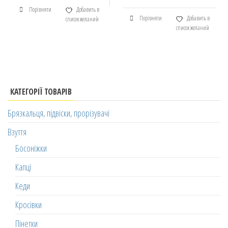
Порівняти
Добавить в
Порівняти
Добавить в
список желаний
список желаний
КАТЕГОРІЇ ТОВАРІВ
Брязкальця, підвіски, прорізувачі
Взуття
Босоніжки
Капці
Кеди
Кросівки
Пінетки