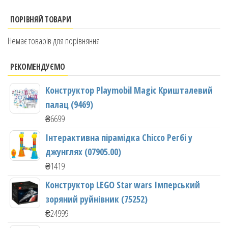
ПОРІВНЯЙ ТОВАРИ
Немає товарів для порівняння
РЕКОМЕНДУЄМО
Конструктор Playmobil Magic Кришталевий
палац (9469)
₴
6699
Інтерактивна пірамідка Chicco Регбі у
джунглях (07905.00)
₴
1419
Конструктор LEGO Star wars Імперський
зоряний руйнівник (75252)
₴
24999