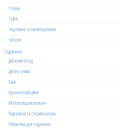
Сланці
Туфлі
Черевики та напівчеревики
Чоботи
Годування
Дитячий посуд
Дитячі суміші
Каші
Кухонні комбайни
Молоковідсмоктувачі
Підігрівачі та стерилізатори
Пляшечки для годування