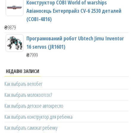
Конструктор COBI World of warships
Авіаносець Ентерпрайз CV-6 2530 деталей
(COBI-4816)
₴
9879
Програмований робот Ubtech Jimu Inventor
16 servos (JR1601)
₴
7999
НЕДАВНІ ЗАПИСИ
Как выбрать велобег
Как выбрать молокоотсос?
Как выбрать детское автокресло
Как выбрать конструктор для ребенка
Как выбрать самокат ребенку