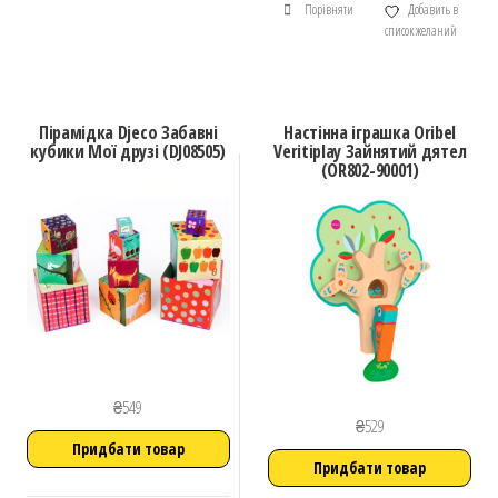
Порівняти
Добавить в
список желаний
Пірамідка Djeco Забавні
Настінна іграшка Oribel
кубики Мої друзі (DJ08505)
Veritiplay Зайнятий дятел
(OR802-90001)
₴
549
₴
529
Придбати товар
Придбати товар