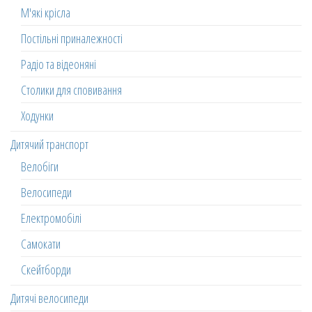
М'які крісла
Постільні приналежності
Радіо та відеоняні
Столики для сповивання
Ходунки
Дитячий транспорт
Велобіги
Велосипеди
Електромобілі
Самокати
Скейтборди
Дитячі велосипеди