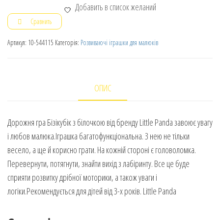
Добавить в список желаний
Сравнить
Артикул:
10-544115
Категорія:
Розвиваючі іграшки для малюків
ОПИС
Дорожня гра Бізікубік з білочкою від бренду Little Panda завоює увагу
і любов малюка.Іграшка багатофункціональна. З нею не тільки
весело, а ще й корисно грати. На кожній стороні є головоломка.
Перевернути, потягнути, знайти вихід з лабіринту. Все це буде
сприяти розвитку дрібної моторики, а також уваги і
логіки.Рекомендується для дітей від 3-х років. Little Panda