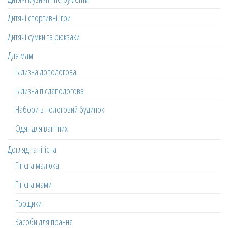
Дитячі спортивні ігри
Дитячі сумки та рюкзаки
Для мам
Білизна допологова
Білизна післяпологова
Набори в пологовий будинок
Одяг для вагітних
Догляд та гігієна
Гігієна малюка
Гігієна мами
Горщики
Засоби для прання