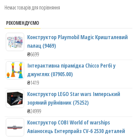
Немає товарів для порівняння
РЕКОМЕНДУЄМО
Конструктор Playmobil Magic Кришталевий
палац (9469)
₴
6699
Інтерактивна пірамідка Chicco Регбі у
джунглях (07905.00)
₴
1419
Конструктор LEGO Star wars Імперський
зоряний руйнівник (75252)
₴
24999
Конструктор COBI World of warships
Авіаносець Ентерпрайз CV-6 2530 деталей