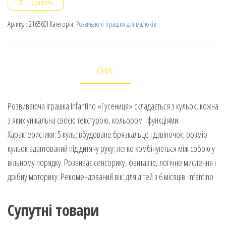
Сравнить
Артикул:
216560I
Категорія:
Розвиваючі іграшки для малюків
ОПИС
Розвиваюча іграшка Infantino «Гусениця» складається з кульок, кожна
з яких унікальна своєю текстурою, кольором і функціями.
Характеристики: 5 куль; вбудоване брязкальце і дзвіночок; розмір
кульок адаптований під дитячу руку; легко комбінуються між собою у
вільному порядку. Розвиває сенсорику, фантазію, логічне мислення і
дрібну моторику. Рекомендований вік: для дітей з 6 місяців. Infantino
Супутні товари