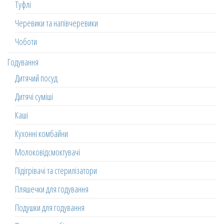
Туфлі
Черевики та напівчеревики
Чоботи
Годування
Дитячий посуд
Дитячі суміші
Каші
Кухонні комбайни
Молоковідсмоктувачі
Підігрівачі та стерилізатори
Пляшечки для годування
Подушки для годування