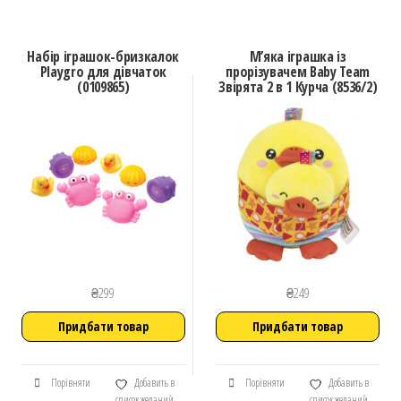
Набір іграшок-бризкалок
М’яка іграшка iз
Playgro для дівчаток
прорізувачем Baby Team
(0109865)
Звірята 2 в 1 Курча (8536/2)
₴
299
₴
249
Придбати товар
Придбати товар
Порівняти
Добавить в
Порівняти
Добавить в
список желаний
список желаний