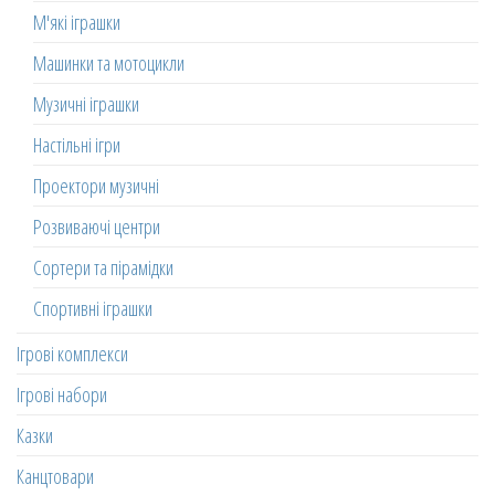
М'які іграшки
Машинки та мотоцикли
Музичні іграшки
Настільні ігри
Проектори музичні
Розвиваючі центри
Сортери та пірамідки
Спортивні іграшки
Ігрові комплекси
Ігрові набори
Казки
Канцтовари