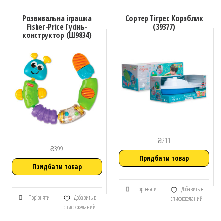
Розвивальна іграшка
Сортер Тігрес Кораблик
Fisher-Price Гусінь-
(39377)
конструктор (Ш9834)
₴
211
₴
399
Придбати товар
Придбати товар
Порівняти
Добавить в
Порівняти
Добавить в
список желаний
список желаний