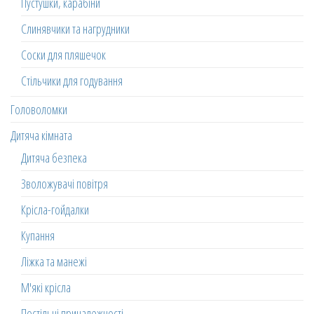
Пустушки, карабіни
Слинявчики та нагрудники
Соски для пляшечок
Стільчики для годування
Головоломки
Дитяча кімната
Дитяча безпека
Зволожувачі повітря
Крісла-гойдалки
Купання
Ліжка та манежі
М'які крісла
Постільні приналежності