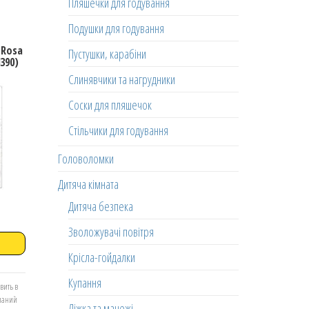
Пляшечки для годування
Подушки для годування
 Rosa
Пустушки, карабіни
390)
Слинявчики та нагрудники
Соски для пляшечок
Стільчики для годування
Головоломки
Дитяча кімната
Дитяча безпека
Зволожувачі повітря
Крісла-гойдалки
Купання
вить в
еланий
Ліжка та манежі