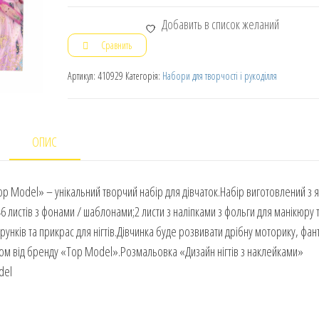
Добавить в список желаний
Сравнить
Артикул:
410929
Категорія:
Набори для творчості і рукоділля
ОПИС
p Model» – унікальний творчий набір для дівчаток.Набір виготовлений з я
6 листів з фонами / шаблонами;2 листи з наліпками з фольги для манікюру 
нків та прикрас для нігтів.Дівчинка буде розвивати дрібну моторику, фант
ором від бренду «Top Model».Розмальовка «Дизайн нігтів з наклейками»
del