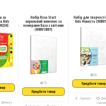
а за
Набір Rosa Start
Набір для творчості
a Kids
акриловий живопис за
Kids Ніжність (N0001
00234)
номерами Ваза з квітами
(N00013081)
₴
266
₴
275
Придбати товар
овар
Придбати товар
Порівняти
Доба
Добавить в
список ж