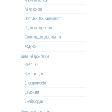
М'які крісла
Постільні приналежності
Радіо та відеоняні
Столики для сповивання
Ходунки
Дитячий транспорт
Велобіги
Велосипеди
Електромобілі
Самокати
Скейтборди
Дитячі велосипеди