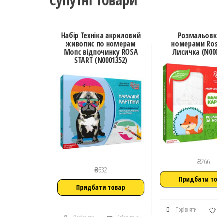
Набір Техніка акриловий
Розмальовк
живопис по номерам
номерами Ros
Мопс відпочинку ROSA
Лисичка (N00
START (N0001352)
₴
266
₴
532
Придбати т
Придбати товар
Порівняти