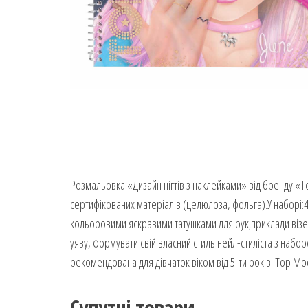
Розмальовка «Дизайн нігтів з наклейками» від бренду «To
сертифікованих матеріалів (целюлоза, фольга).У наборі:4
кольоровими яскравими татушками для рук;приклади візеру
уяву, формувати свій власний стиль нейл-стиліста з наб
рекомендована для дівчаток віком від 5-ти років. Top Mo
Супутні товари