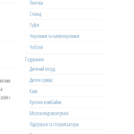
Пінетки
Сланці
Туфлі
Черевики та напівчеревики
Чоботи
Годування
Дитячий посуд
Дитячі суміші
кісних
та
Каші
азію і
Кухонні комбайни
Молоковідсмоктувачі
Підігрівачі та стерилізатори