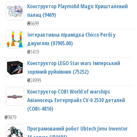
Конструктор Playmobil Magic Кришталевий
палац (9469)
₴
6699
Інтерактивна пірамідка Chicco Регбі у
джунглях (07905.00)
₴
1419
Конструктор LEGO Star wars Імперський
зоряний руйнівник (75252)
₴
24999
Конструктор COBI World of warships
Авіаносець Ентерпрайз CV-6 2530 деталей
(COBI-4816)
₴
9879
Програмований робот Ubtech Jimu Inventor