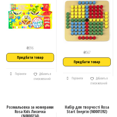
₴
396
₴
567
Придбати товар
Придбати товар
Порівняти
Добавить в
Порівняти
Добавить в
список желаний
список желаний
Розмальовка за номерами
Набір для творчості Rosa
Rosa Kids Лисичка
Start Енергія (N0001392)
(N0000234)