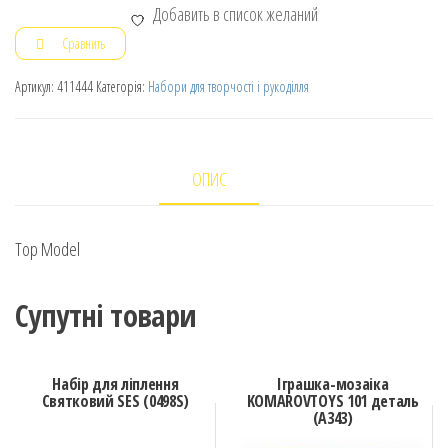
Добавить в список желаний
Сравнить
Артикул:
411444
Категорія:
Набори для творчості і рукоділля
ОПИС
Top Model
Супутні товари
Набір для ліплення
Іграшка-мозаіка
Святковий SES (0498S)
KOMAROVTOYS 101 деталь
(А343)