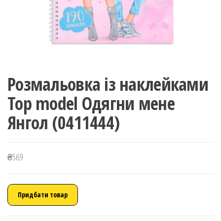
Розмальовка із наклейками
Top model Одягни мене
Янгол (0411444)
₴
569
Придбати товар