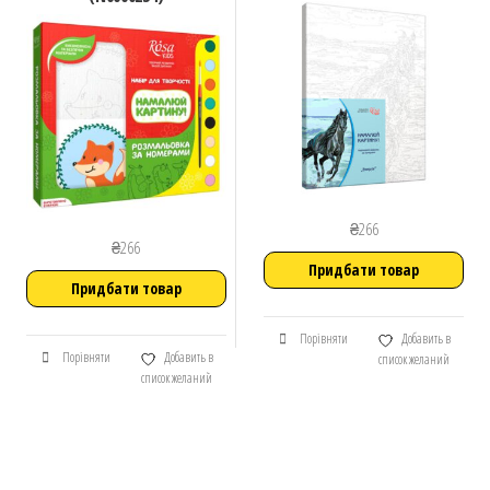
₴
266
₴
266
Придбати товар
Придбати товар
Порівняти
Добавить в
Порівняти
Добавить в
список желаний
список желаний