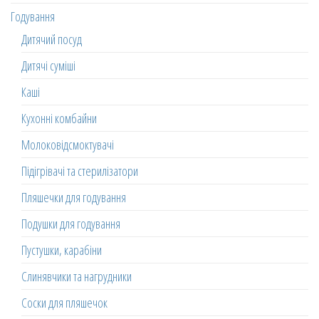
Годування
Дитячий посуд
Дитячі суміші
Каші
Кухонні комбайни
Молоковідсмоктувачі
Підігрівачі та стерилізатори
Пляшечки для годування
Подушки для годування
Пустушки, карабіни
Слинявчики та нагрудники
Соски для пляшечок