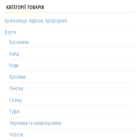
КАТЕГОРІЇ ТОВАРІВ
Брязкальця, підвіски, прорізувачі
Взуття
Босоніжки
Капці
Кеди
Кросівки
Пінетки
Сланці
Туфлі
Черевики та напівчеревики
Чоботи