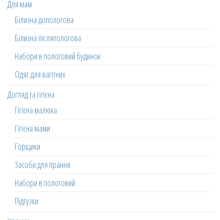
Для мам
Білизна допологова
Білизна післяпологова
Набори в пологовий будинок
Одяг для вагітних
Догляд та гігієна
Гігієна малюка
Гігієна мами
Горщики
Засоби для прання
Набори в пологовий
Підгузки