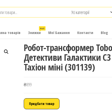
.com.ua
-
итячих
Hot!
рина товарів
Знижки
Мої Бажання
Контакти
Blog
Робот-трансформер Tobo
Детективи Галактики С3
Тахіон міні (301139)
₴
899
Придбати товар