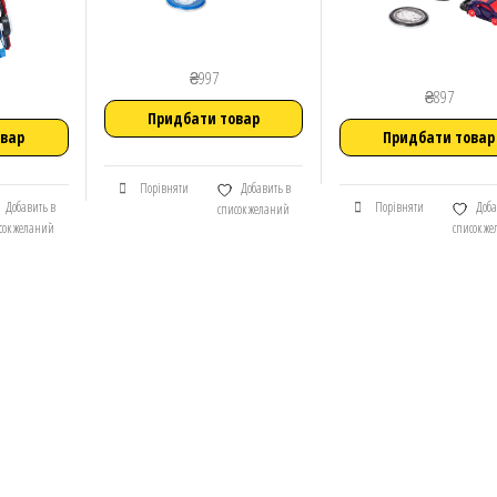
₴
997
₴
897
Придбати товар
овар
Придбати товар
Порівняти
Добавить в
Добавить в
Порівняти
Доба
список желаний
сок желаний
список ж