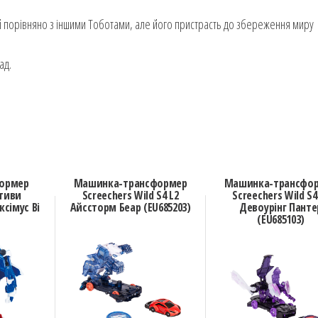
дий порівняно з іншими Тоботами, але його пристрасть до збереження миру
ад.
формер
Машинка-трансформер
Машинка-трансфо
тиви
Screechers Wild S4 L2
Screechers Wild S4
сімус Ві
Айссторм Беар (EU685203)
Девоурінг Панте
(EU685103)