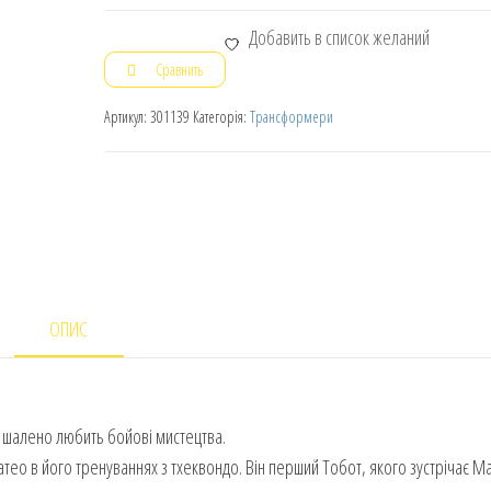
Добавить в список желаний
Сравнить
Артикул:
301139
Категорія:
Трансформери
ОПИС
 шалено любить бойові мистецтва.
тео в його тренуваннях з тхеквондо. Він перший Тобот, якого зустрічає Ма