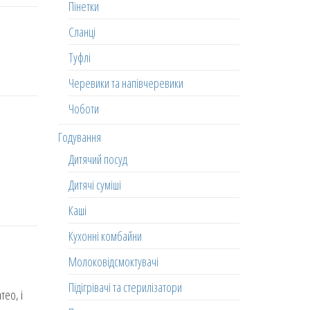
Пінетки
Сланці
Туфлі
Черевики та напівчеревики
Чоботи
Годування
Дитячий посуд
Дитячі суміші
Каші
Кухонні комбайни
Молоковідсмоктувачі
Підігрівачі та стерилізатори
тео, і