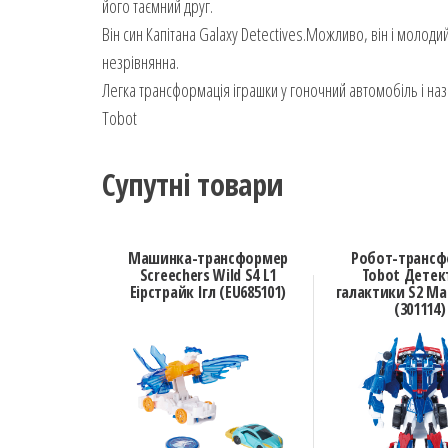
його таємний друг.
Він син Капітана Galaxy Detectives.Можливо, він і моло
незрівнянна.
Легка трансформація іграшки у гоночний автомобіль і наз
Tobot
Супутні товари
Машинка-трансформер
Робот-транс
Screechers Wild S4 L1
Tobot Детек
Еірстрайк Ігл (EU685101)
галактики S2 Мак
(301114)