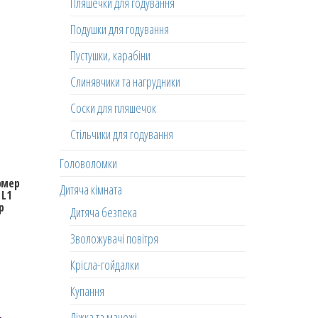
Пляшечки для годування
Подушки для годування
Пустушки, карабіни
Слинявчики та нагрудники
Соски для пляшечок
Стільчики для годування
Головоломки
рмер
Дитяча кімната
 L1
р
Дитяча безпека
Зволожувачі повітря
Крісла-гойдалки
Купання
Ліжка та манежі