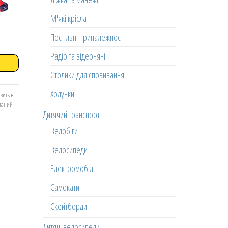
М'які крісла
Постільні приналежності
Радіо та відеоняні
Столики для сповивання
Ходунки
вить в
еланий
Дитячий транспорт
Велобіги
Велосипеди
Електромобілі
Самокати
Скейтборди
Дитячі велосипеди