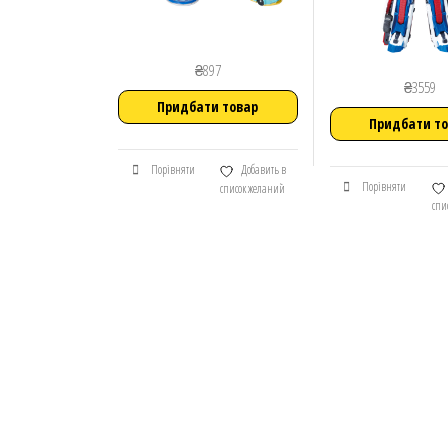
₴
897
₴
3559
Придбати товар
Придбати т
Порівняти
Добавить в
Порівняти
список желаний
спи