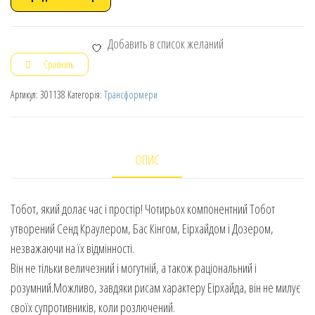
Добавить в список желаний
Сравнить
Артикул:
301138
Категорія:
Трансформери
ОПИС
Тобот, який долає час і простір! Чотирьох компонентний Тобот
утворений Сенд Краулером, Бас Кінгом, Еірхайдом і Дозером,
незважаючи на їх відмінності.
Він не тільки величезний і могутній, а також раціональний і
розумний.Можливо, завдяки рисам характеру Еірхайда, він не милує
своїх супротивників, коли розлючений.