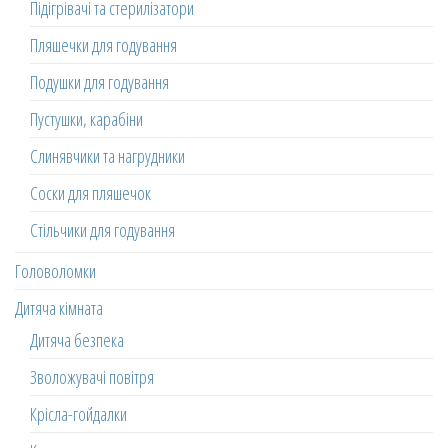
Підігрівачі та стерилізатори
Пляшечки для годування
Подушки для годування
Пустушки, карабіни
Слинявчики та нагрудники
Соски для пляшечок
Стільчики для годування
Головоломки
Дитяча кімната
Дитяча безпека
Зволожувачі повітря
Крісла-гойдалки