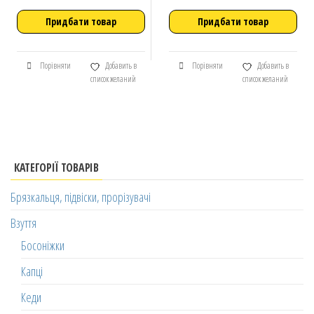
Придбати товар
Придбати товар
Порівняти
Добавить в
Порівняти
Добавить в
список желаний
список желаний
КАТЕГОРІЇ ТОВАРІВ
Брязкальця, підвіски, прорізувачі
Взуття
Босоніжки
Капці
Кеди