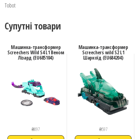
Tobot
Супутні товари
Машинка-трансформер
Машинка-трансформер
Screechers Wild S4 L1 Веном
Screechers wild S2 L1
Лізард (EU685104)
Шаркоїд (EU684204)
₴
897
₴
597