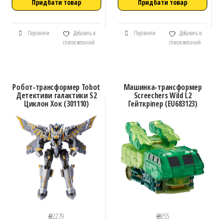
Придбати товар
Придбати товар
Порівняти
Добавить в
Порівняти
Добавить в
список желаний
список желаний
Робот-трансформер Tobot
Машинка-трансформер
Детективи галактики S2
Screechers Wild L2
Циклон Хок (301110)
Гейткріпер (EU683123)
₴
2279
₴
855