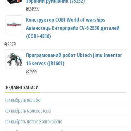
зоряний руйнівник (75252)
₴
24999
Конструктор COBI World of warships
Авіаносець Ентерпрайз CV-6 2530 деталей
(COBI-4816)
₴
9879
Програмований робот Ubtech Jimu Inventor
16 servos (JR1601)
₴
7999
НЕДАВНІ ЗАПИСИ
Как выбрать велобег
Как выбрать молокоотсос?
Как выбрать детское автокресло