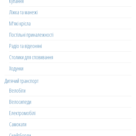
Купання
Ліжка та манежі
М'які крісла
Постільні приналежності
Радіо та відеоняні
Столики для сповивання
Ходунки
Дитячий транспорт
Велобіги
Велосипеди
Електромобілі
Самокати
Скейтборди