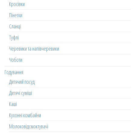
Кросівки
Пінетки
Сланці
Туфлі
Черевики та напівчеревики
Чоботи
Годування
Дитячий посуд
Дитячі суміші
Каші
Кухонні комбайни
Молоковідсмоктувачі