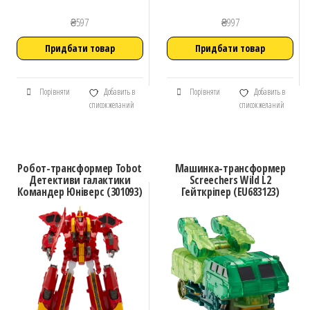
₴
597
₴
997
Придбати товар
Придбати товар
Порівняти
Добавить в
Порівняти
Добавить в
список желаний
список желаний
Робот-трансформер Tobot
Машинка-трансформер
Детективи галактики
Screechers Wild L2
Командер Юніверс (301093)
Гейткріпер (EU683123)