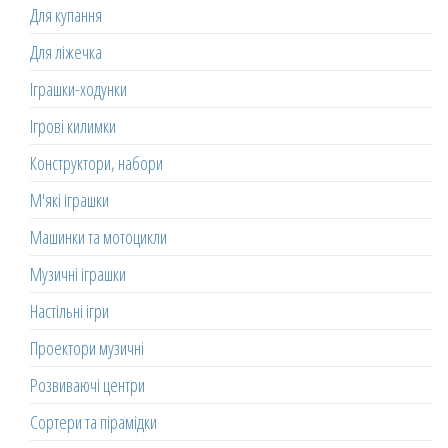
Для купання
Для ліжечка
Іграшки-ходунки
Ігрові килимки
Конструктори, набори
М'які іграшки
Машинки та мотоцикли
Музичні іграшки
Настільні ігри
Проектори музичні
Розвиваючі центри
Сортери та пірамідки