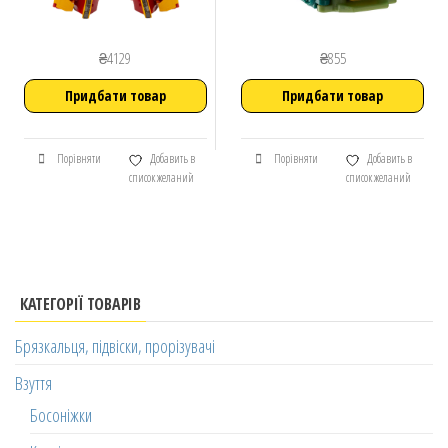
₴
4129
₴
855
Придбати товар
Придбати товар
Порівняти
Добавить в
Порівняти
Добавить в
список желаний
список желаний
КАТЕГОРІЇ ТОВАРІВ
Брязкальця, підвіски, прорізувачі
Взуття
Босоніжки