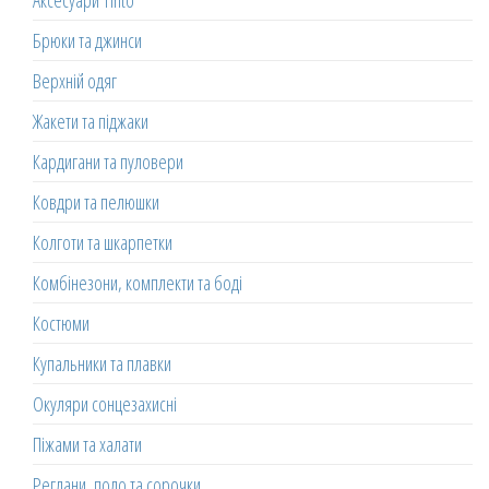
Брюки та джинси
Верхній одяг
Жакети та піджаки
Кардигани та пуловери
Ковдри та пелюшки
Колготи та шкарпетки
Комбінезони, комплекти та боді
Костюми
Купальники та плавки
Окуляри сонцезахисні
Піжами та халати
Реглани, поло та сорочки