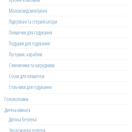
Молоковідсмоктувачі
Підігрівачі та стерилізатори
Пляшечки для годування
Подушки для годування
Пустушки, карабіни
Слинявчики та нагрудники
Соски для пляшечок
Стільчики для годування
Головоломки
Дитяча кімната
Дитяча безпека
Зволожувачі повітря