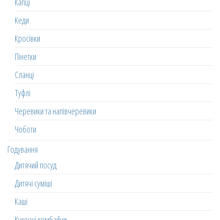
Капці
Кеди
Кросівки
Пінетки
Сланці
Туфлі
Черевики та напівчеревики
Чоботи
Годування
Дитячий посуд
Дитячі суміші
Каші
Кухонні комбайни