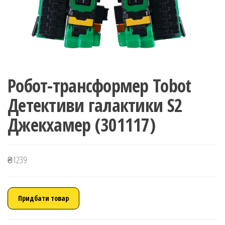
Робот-трансформер Tobot
Детективи галактики S2
Джекхамер (301117)
₴
1239
Придбати товар