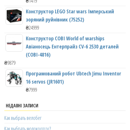
₴
1419
Конструктор LEGO Star wars Імперський
зоряний руйнівник (75252)
₴
24999
Конструктор COBI World of warships
Авіаносець Ентерпрайз CV-6 2530 деталей
(COBI-4816)
₴
9879
Програмований робот Ubtech Jimu Inventor
16 servos (JR1601)
₴
7999
НЕДАВНІ ЗАПИСИ
Как выбрать велобег
Как выбрать молокоотсос?