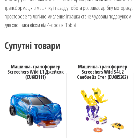
трансформація в машинку і назад у тобота розвиває дрібну моторику,
просторове та логічне мислення.Іграшка стане чудовим подарунком
для хлопчика віком від 4-х років. Tobot
Супутні товари
Машинка-трансформер
Машинка-трансформер
Screechers Wild L1 Джейхок
Screechers Wild S4 L2
(EU683111)
Санблейз Стег (EU685202)