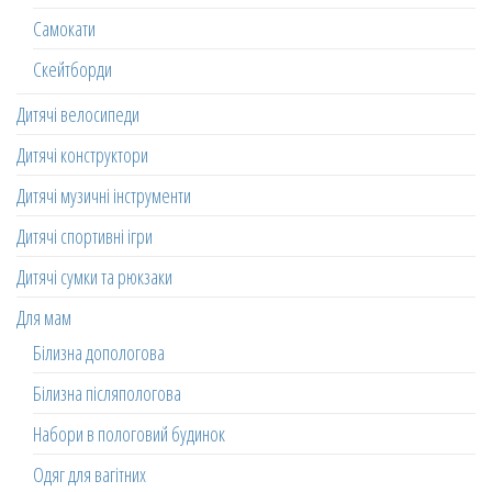
Самокати
Скейтборди
Дитячі велосипеди
Дитячі конструктори
Дитячі музичні інструменти
Дитячі спортивні ігри
Дитячі сумки та рюкзаки
Для мам
Білизна допологова
Білизна післяпологова
Набори в пологовий будинок
Одяг для вагітних