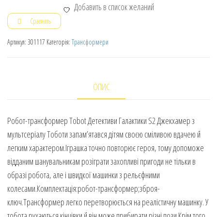
Добавить в список желаний
Сравнить
Артикул:
301117
Категорія:
Трансформери
ОПИС
Робот-трансформер Tobot Детективи Галактики S2 Джекхамер з
мультсеріалу Тоботи запам’ятався дітям своєю сміливою вдачею й
легким характером.Іграшка точно повторює героя, тому допоможе
відданим шанувальникам розіграти захопливі пригоди не тільки в
образі робота, але і швидкої машинки з рельєфними
колесами.Комплектація:робот-трансформер;зброя-
ключ.Трансформер легко перетворюється на реалістичну машинку. У
тобота рухаються кінцівки й він може прибирати різні пози.Крім того,