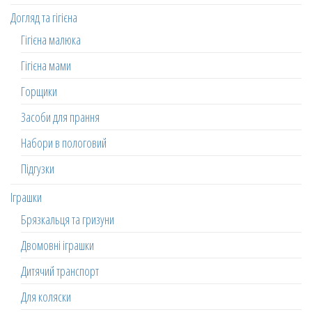
Догляд та гігієна
Гігієна малюка
Гігієна мами
Горщики
Засоби для прання
Набори в пологовий
Підгузки
Іграшки
Брязкальця та гризуни
Двомовні іграшки
Дитячий транспорт
Для коляски