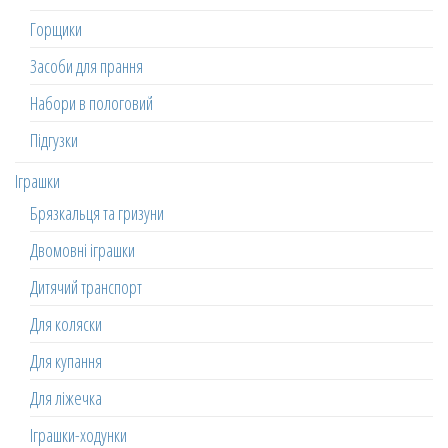
Горщики
Засоби для прання
Набори в пологовий
Підгузки
Іграшки
Брязкальця та гризуни
Двомовні іграшки
Дитячий транспорт
Для коляски
Для купання
Для ліжечка
Іграшки-ходунки