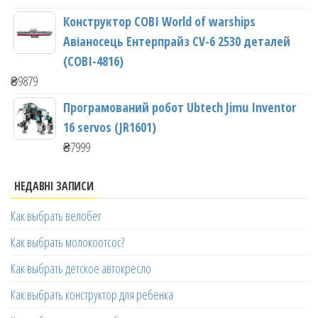
Конструктор COBI World of warships
Авіаносець Ентерпрайз CV-6 2530 деталей
(COBI-4816)
₴
9879
Програмований робот Ubtech Jimu Inventor
16 servos (JR1601)
₴
7999
НЕДАВНІ ЗАПИСИ
Как выбрать велобег
Как выбрать молокоотсос?
Как выбрать детское автокресло
Как выбрать конструктор для ребенка