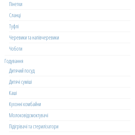
Пінетки
Сланці
Туфлі
Черевики та напівчеревики
Чоботи
Годування
Дитячий посуд
Дитячі суміші
Каші
Кухонні комбайни
Молоковідсмоктувачі
Підігрівачі та стерилізатори