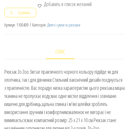
Добавить в список желаний
Сравнить
Артикул:
1100409-1
Категорія:
Дитячі сумки та рюкзаки
ОПИС
Рюкзак Zo Zoo Зигзаг практичного чорного кольору підійде як для
хлопчика, так і для дівчинки.Стильний лаконічний дизайн поєднується
з практичністю. Вас порадує низка характеристик цього рюкзака:міцна
тканина не пропускає воду;має одне містке відділення і зовнішню
кишеню для дрібниць;щільна спинка і м’які шлейки зроблять
використання зручним і комфортним;малюнок не вигорає і не
вимивається;має компактний розмір: 25 х 21 х 10 см.Рюкзак стане
незамінним супутником для дитини від 2-х років. Zo-Zoo