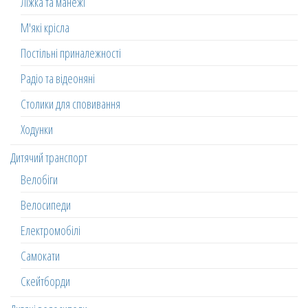
Ліжка та манежі
М'які крісла
Постільні приналежності
Радіо та відеоняні
Столики для сповивання
Ходунки
Дитячий транспорт
Велобіги
Велосипеди
Електромобілі
Самокати
Скейтборди