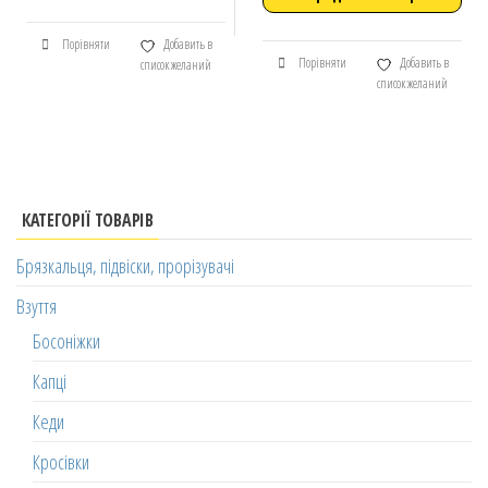
Порівняти
Добавить в
Порівняти
Добавить в
список желаний
список желаний
КАТЕГОРІЇ ТОВАРІВ
Брязкальця, підвіски, прорізувачі
Взуття
Босоніжки
Капці
Кеди
Кросівки