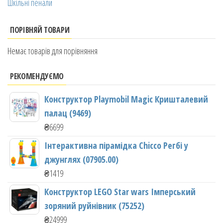
Шкільні пенали
ПОРІВНЯЙ ТОВАРИ
Немає товарів для порівняння
РЕКОМЕНДУЄМО
Конструктор Playmobil Magic Кришталевий
палац (9469)
₴
6699
Інтерактивна пірамідка Chicco Регбі у
джунглях (07905.00)
₴
1419
Конструктор LEGO Star wars Імперський
зоряний руйнівник (75252)
₴
24999