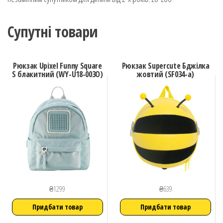
Супутні товари
Рюкзак Upixel Funny Square
Рюкзак Supercute Бджілка
S блакитний (WY-U18-003O)
жовтий (SF034-a)
₴
1299
₴
639
Придбати товар
Придбати товар