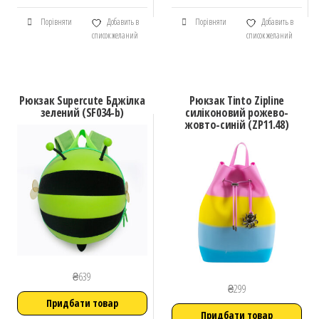
Порівняти
Добавить в
Порівняти
Добавить в
список желаний
список желаний
Рюкзак Supercute Бджілка
Рюкзак Tinto Zipline
зелений (SF034-b)
силіконовий рожево-
жовто-синій (ZP11.48)
₴
639
₴
299
Придбати товар
Придбати товар