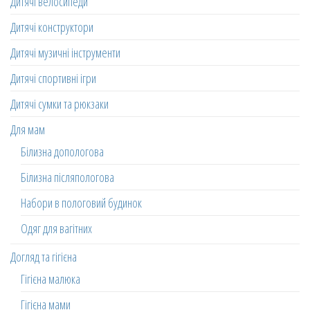
Дитячі велосипеди
Дитячі конструктори
Дитячі музичні інструменти
Дитячі спортивні ігри
Дитячі сумки та рюкзаки
Для мам
Білизна допологова
Білизна післяпологова
Набори в пологовий будинок
Одяг для вагітних
Догляд та гігієна
Гігієна малюка
Гігієна мами