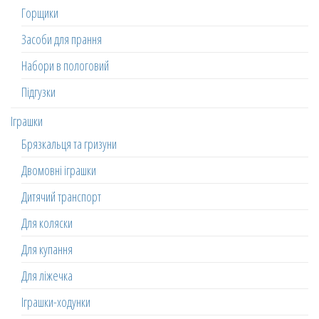
Горщики
Засоби для прання
Набори в пологовий
Підгузки
Іграшки
Брязкальця та гризуни
Двомовні іграшки
Дитячий транспорт
Для коляски
Для купання
Для ліжечка
Іграшки-ходунки