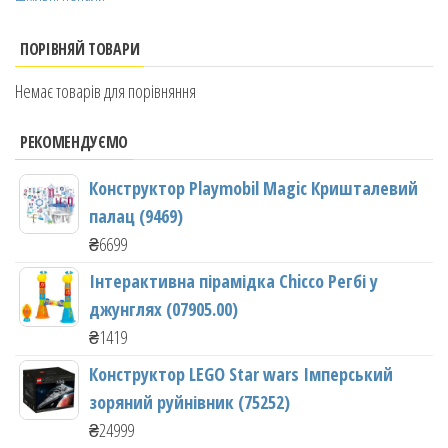
ПОРІВНЯЙ ТОВАРИ
Немає товарів для порівняння
РЕКОМЕНДУЄМО
Конструктор Playmobil Magic Кришталевий
палац (9469)
₴
6699
Інтерактивна пірамідка Chicco Регбі у
джунглях (07905.00)
₴
1419
Конструктор LEGO Star wars Імперський
зоряний руйнівник (75252)
₴
24999