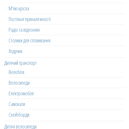
М'які крісла
Постільні приналежності
Радіо та відеоняні
Столики для сповивання
Ходунки
Дитячий транспорт
Велобіги
Велосипеди
Електромобілі
Самокати
Скейтборди
Дитячі велосипеди