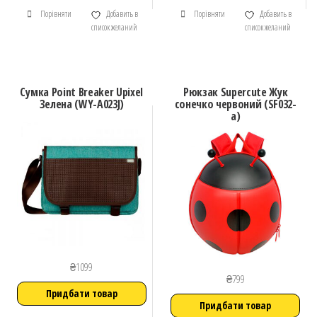
Порівняти
Добавить в
Порівняти
Добавить в
список желаний
список желаний
Сумка Point Breaker Upixel
Рюкзак Supercute Жук
Зелена (WY-A023J)
сонечко червоний (SF032-
a)
₴
1099
₴
799
Придбати товар
Придбати товар