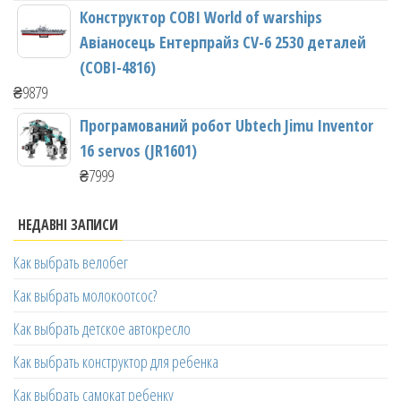
Конструктор COBI World of warships
Авіаносець Ентерпрайз CV-6 2530 деталей
(COBI-4816)
₴
9879
Програмований робот Ubtech Jimu Inventor
16 servos (JR1601)
₴
7999
НЕДАВНІ ЗАПИСИ
Как выбрать велобег
Как выбрать молокоотсос?
Как выбрать детское автокресло
Как выбрать конструктор для ребенка
Как выбрать самокат ребенку