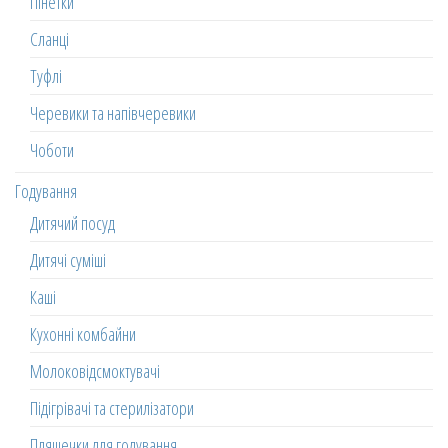
Пінетки
Сланці
Туфлі
Черевики та напівчеревики
Чоботи
Годування
Дитячий посуд
Дитячі суміші
Каші
Кухонні комбайни
Молоковідсмоктувачі
Підігрівачі та стерилізатори
Пляшечки для годування