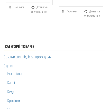
Порівняти
Добавить в
Порівняти
Добавить в
список желаний
список желаний
КАТЕГОРІЇ ТОВАРІВ
Брязкальця, підвіски, прорізувачі
Взуття
Босоніжки
Капці
Кеди
Кросівки