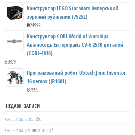
Конструктор LEGO Star wars Імперський
зоряний руйнівник (75252)
₴
24999
Конструктор COBI World of warships
Авіаносець Ентерпрайз CV-6 2530 деталей
(COBI-4816)
₴
9879
Програмований робот Ubtech Jimu Inventor
16 servos (JR1601)
₴
7999
НЕДАВНІ ЗАПИСИ
Как выбрать велобег
Как выбрать молокоотсос?