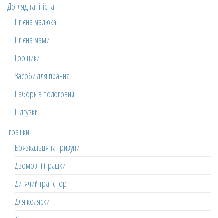
Догляд та гігієна
Гігієна малюка
Гігієна мами
Горщики
Засоби для прання
Набори в пологовий
Підгузки
Іграшки
Брязкальця та гризуни
Двомовні іграшки
Дитячий транспорт
Для коляски