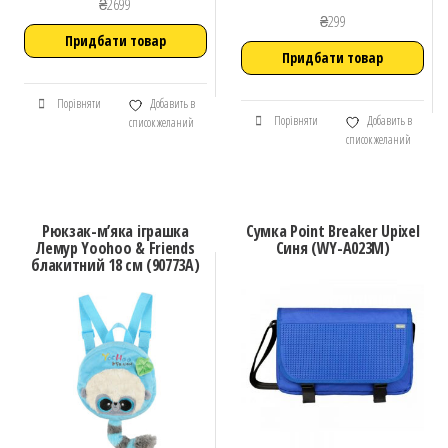
₴
2699
₴
299
Придбати товар
Придбати товар
Порівняти
Добавить в
Порівняти
Добавить в
список желаний
список желаний
Рюкзак-м’яка іграшка
Сумка Point Breaker Upixel
Лемур Yoohoo & Friends
Синя (WY-A023M)
блакитний 18 см (90773A)