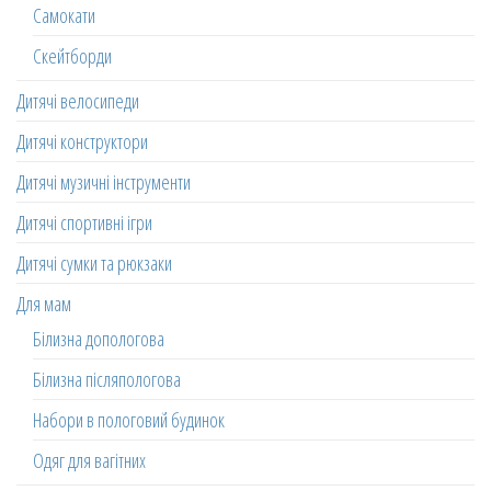
Самокати
Скейтборди
Дитячі велосипеди
Дитячі конструктори
Дитячі музичні інструменти
Дитячі спортивні ігри
Дитячі сумки та рюкзаки
Для мам
Білизна допологова
Білизна післяпологова
Набори в пологовий будинок
Одяг для вагітних