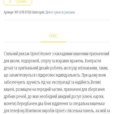
Сравнить
Артикул:
WY-U18-010U
Категорія:
Дитячі сумки та рюкзаки
ОПИС
Стильний рюкзак Upixel Answer з накладними кишенями призначений
для школи, подорожей, спорту та яскравих вражень. Контрастні
деталі та оригінальний дизайн роблять аксесуар впізнаваним, таким,
що запам’ятовується і підкреслює індивідуальність. При цьому вони
забезпечують зручність під час експлуатації та надійність.Великі
кишені, розміщені на передній частині, призначені для зберігання
дрібних речей, до яких необхідний швидкий доступ (ключі, картки,
монети).Передбачені два бічні відділення та спеціальна кишенька
для телефону.Візитівкою виробів Upixel є піксельна панель, на якій за