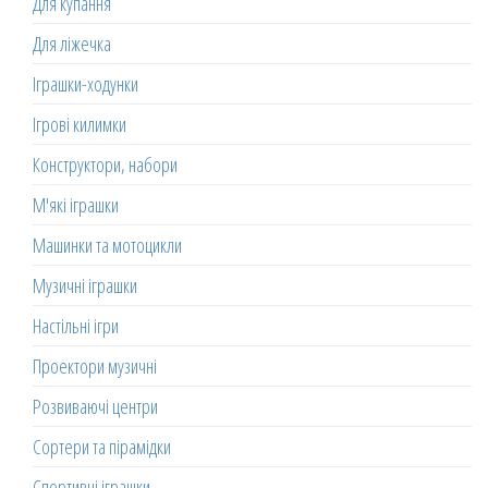
Для купання
Для ліжечка
Іграшки-ходунки
Ігрові килимки
Конструктори, набори
М'які іграшки
Машинки та мотоцикли
Музичні іграшки
Настільні ігри
Проектори музичні
Розвиваючі центри
Сортери та пірамідки
Спортивні іграшки