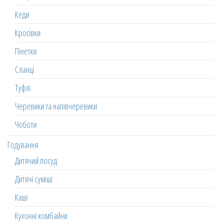
Кеди
Кросівки
Пінетки
Сланці
Туфлі
Черевики та напівчеревики
Чоботи
Годування
Дитячий посуд
Дитячі суміші
Каші
Кухонні комбайни