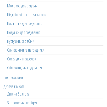
Молоковідсмоктувачі
Підігрівачі та стерилізатори
Пляшечки для годування
Подушки для годування
Пустушки, карабіни
Слинявчики та нагрудники
Соски для пляшечок
Стільчики для годування
Головоломки
Дитяча кімната
Дитяча безпека
Зволожувачі повітря