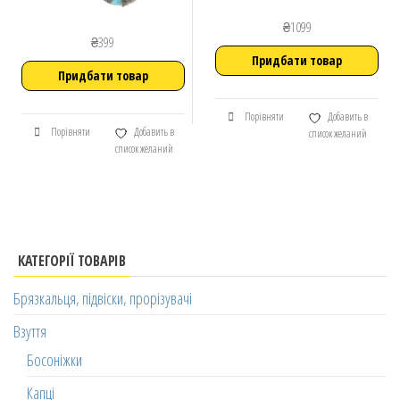
₴
1099
₴
399
Придбати товар
Придбати товар
Порівняти
Добавить в
Порівняти
Добавить в
список желаний
список желаний
КАТЕГОРІЇ ТОВАРІВ
Брязкальця, підвіски, прорізувачі
Взуття
Босоніжки
Капці