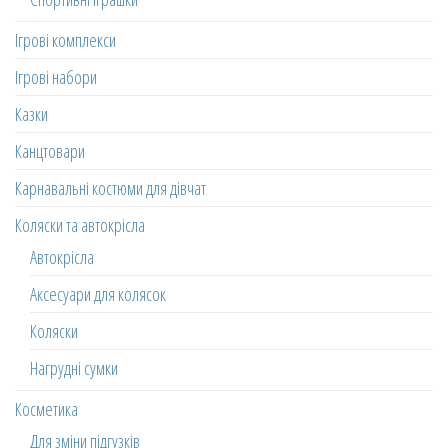
Ігрові комплекси
Ігрові набори
Казки
Канцтовари
Карнавальні костюми для дівчат
Коляски та автокрісла
Автокрісла
Аксесуари для колясок
Коляски
Нагрудні сумки
Косметика
Для зміни підгузків