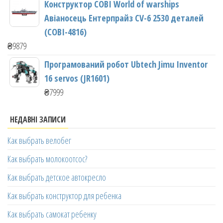
Конструктор COBI World of warships
Авіаносець Ентерпрайз CV-6 2530 деталей
(COBI-4816)
₴
9879
Програмований робот Ubtech Jimu Inventor
16 servos (JR1601)
₴
7999
НЕДАВНІ ЗАПИСИ
Как выбрать велобег
Как выбрать молокоотсос?
Как выбрать детское автокресло
Как выбрать конструктор для ребенка
Как выбрать самокат ребенку