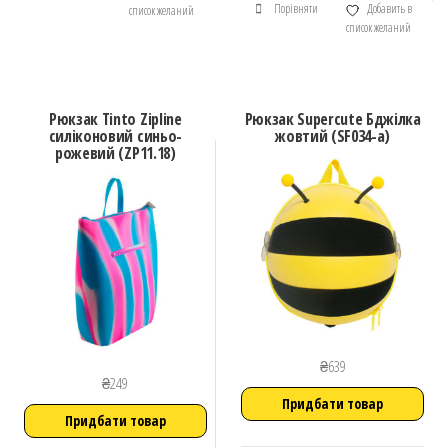
Порівняти
Добавить в
список желаний
список желаний
Рюкзак Tinto Zipline
Рюкзак Supercute Бджілка
силіконовий синьо-
жовтий (SF034-a)
рожевий (ZP11.18)
₴
639
₴
249
Придбати товар
Придбати товар