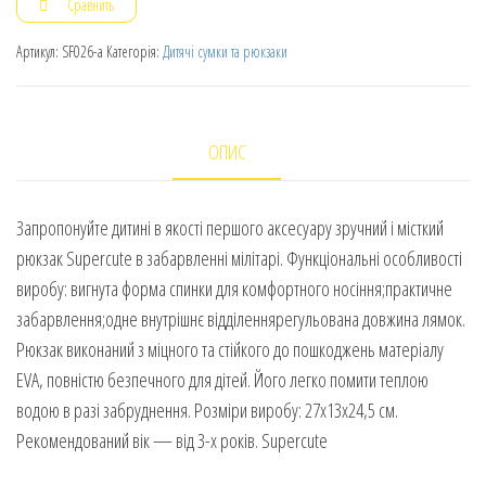
Сравнить
Артикул:
SF026-a
Категорія:
Дитячі сумки та рюкзаки
ОПИС
Запропонуйте дитині в якості першого аксесуару зручний і місткий
рюкзак Supercute в забарвленні мілітарі. Функціональні особливості
виробу: вигнута форма спинки для комфортного носіння;практичне
забарвлення;одне внутрішнє відділеннярегульована довжина лямок.
Рюкзак виконаний з міцного та стійкого до пошкоджень матеріалу
EVA, повністю безпечного для дітей. Його легко помити теплою
водою в разі забруднення. Розміри виробу: 27х13х24,5 см.
Рекомендований вік — від 3-х років. Supercute