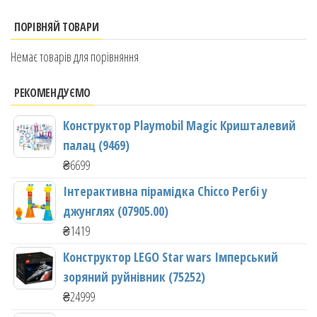
ПОРІВНЯЙ ТОВАРИ
Немає товарів для порівняння
РЕКОМЕНДУЄМО
Конструктор Playmobil Magic Кришталевий
палац (9469)
₴
6699
Інтерактивна пірамідка Chicco Регбі у
джунглях (07905.00)
₴
1419
Конструктор LEGO Star wars Імперський
зоряний руйнівник (75252)
₴
24999