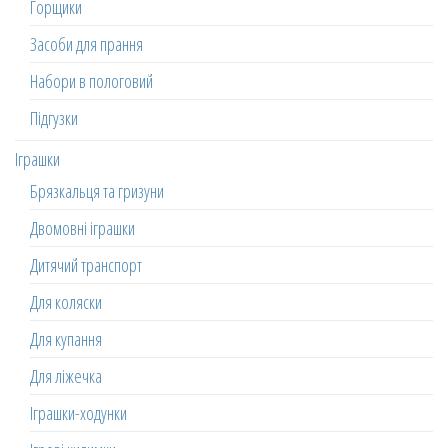
Горщики
Засоби для прання
Набори в пологовий
Підгузки
Іграшки
Брязкальця та гризуни
Двомовні іграшки
Дитячий транспорт
Для коляски
Для купання
Для ліжечка
Іграшки-ходунки