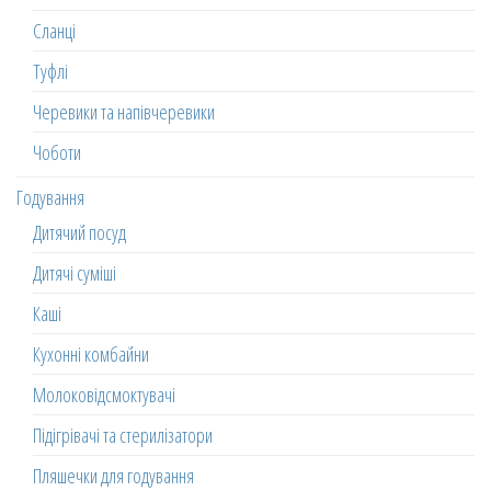
Сланці
Туфлі
Черевики та напівчеревики
Чоботи
Годування
Дитячий посуд
Дитячі суміші
Каші
Кухонні комбайни
Молоковідсмоктувачі
Підігрівачі та стерилізатори
Пляшечки для годування