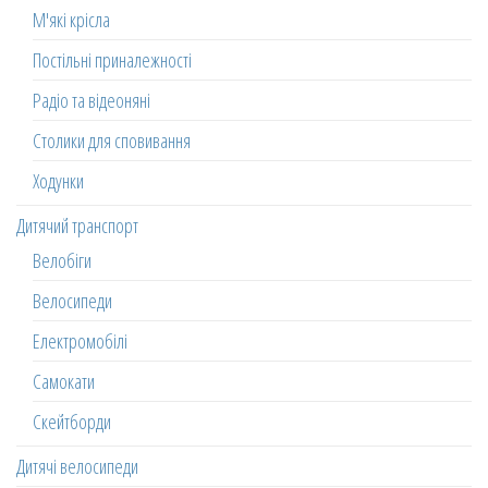
М'які крісла
Постільні приналежності
Радіо та відеоняні
Столики для сповивання
Ходунки
Дитячий транспорт
Велобіги
Велосипеди
Електромобілі
Самокати
Скейтборди
Дитячі велосипеди