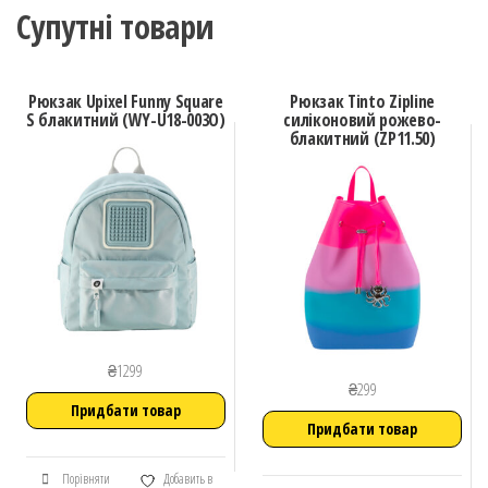
Супутні товари
Рюкзак Upixel Funny Square
Рюкзак Tinto Zipline
S блакитний (WY-U18-003O)
силіконовий рожево-
блакитний (ZP11.50)
₴
1299
₴
299
Придбати товар
Придбати товар
Порівняти
Добавить в