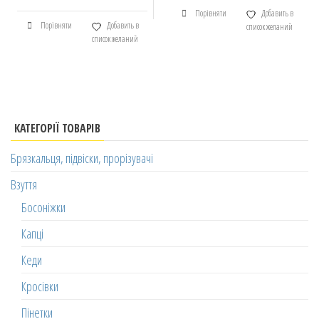
Порівняти
Добавить в
Порівняти
Добавить в
список желаний
список желаний
КАТЕГОРІЇ ТОВАРІВ
Брязкальця, підвіски, прорізувачі
Взуття
Босоніжки
Капці
Кеди
Кросівки
Пінетки