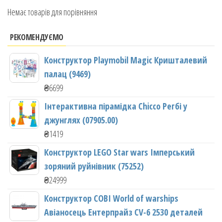
Немає товарів для порівняння
РЕКОМЕНДУЄМО
Конструктор Playmobil Magic Кришталевий
палац (9469)
₴
6699
Інтерактивна пірамідка Chicco Регбі у
джунглях (07905.00)
₴
1419
Конструктор LEGO Star wars Імперський
зоряний руйнівник (75252)
₴
24999
Конструктор COBI World of warships
Авіаносець Ентерпрайз CV-6 2530 деталей