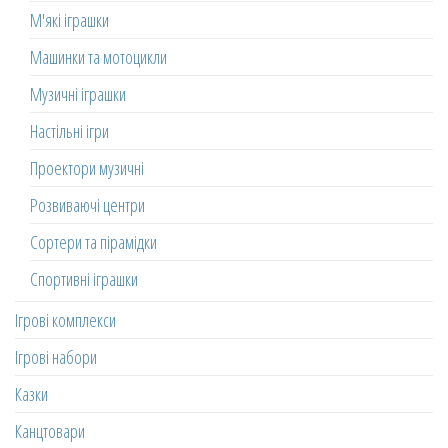
М'які іграшки
Машинки та мотоцикли
Музичні іграшки
Настільні ігри
Проектори музичні
Розвиваючі центри
Сортери та пірамідки
Спортивні іграшки
Ігрові комплекси
Ігрові набори
Казки
Канцтовари