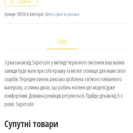
Сравнить
Артикул:
SF036-b
Категорія:
Дитячі сумки та рюкзаки
ОПИС
З рюкзаком від Supercute у вигляді Червоного лисеняти ваш малюк
завжди буде мати при собі іграшку та містке сховище для інших своїх
скарбів. Передня панель рюкзака зроблена з м’якого плюшевого
матеріалу, а спинка дихає, що робить носіння цієї моделі дуже
комфортним. Довжина ремінців регулюється. Підійде діткам від 3-х
років. Supercute
Супутні товари