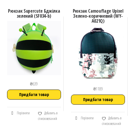
Рюкзак Supercute Бджілка
Рюкзак Camouflage Upixel
зелений (SF034-b)
Зелено-коричневий (WY-
A021Q)
₴
639
₴
1189
Придбати товар
Придбати товар
Порівняти
Добавить в
Порівняти
Добавить в
список желаний
список желаний