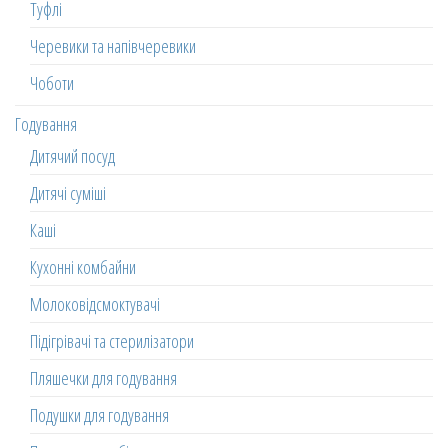
Туфлі
Черевики та напівчеревики
Чоботи
Годування
Дитячий посуд
Дитячі суміші
Каші
Кухонні комбайни
Молоковідсмоктувачі
Підігрівачі та стерилізатори
Пляшечки для годування
Подушки для годування