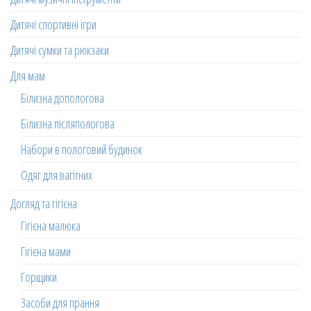
Дитячі спортивні ігри
Дитячі сумки та рюкзаки
Для мам
Білизна допологова
Білизна післяпологова
Набори в пологовий будинок
Одяг для вагітних
Догляд та гігієна
Гігієна малюка
Гігієна мами
Горщики
Засоби для прання