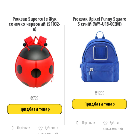
Рюкзак Supercute Жук
Рюкзак Upixel Funny Square
сонечко червоний (SF032-
S синій (WY-U18-003M)
a)
₴
1299
₴
799
Придбати товар
Придбати товар
Порівняти
Добавить в
Порівняти
Добавить в
список желаний
список желаний