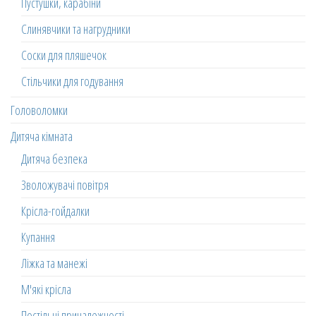
Пустушки, карабіни
Слинявчики та нагрудники
Соски для пляшечок
Стільчики для годування
Головоломки
Дитяча кімната
Дитяча безпека
Зволожувачі повітря
Крісла-гойдалки
Купання
Ліжка та манежі
М'які крісла
Постільні приналежності