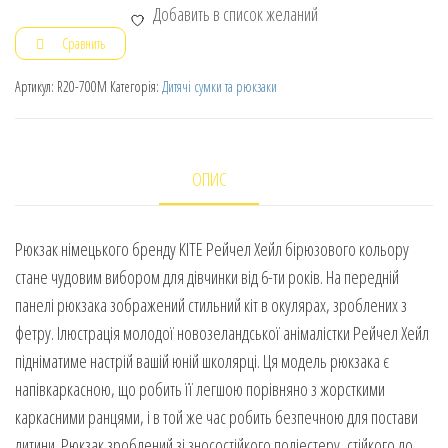
Добавить в список желаний
Сравнить
Артикул:
R20-700M
Категорія:
Дитячі сумки та рюкзаки
ОПИС
Рюкзак німецького бренду KITE Рейчел Хейл бірюзового кольору
стане чудовим вибором для дівчинки від 6-ти років. На передній
панелі рюкзака зображений стильний кіт в окулярах, зроблених з
фетру. Ілюстрація молодої новозеландської анімалістки Рейчел Хейл
підніматиме настрій вашій юній школярці. Ця модель рюкзака є
напівкаркасною, що робить її легшою порівняно з жорсткими
каркасними ранцями, і в той же час робить безпечною для постави
дитини. Рюкзак зроблений зі зносостійкого поліестеру, стійкого до