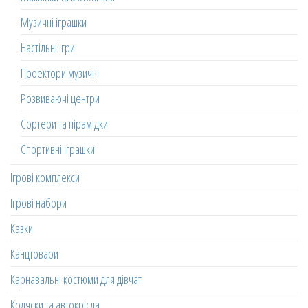
Музичні іграшки
Настільні ігри
Проектори музичні
Розвиваючі центри
Сортери та пірамідки
Спортивні іграшки
Ігрові комплекси
Ігрові набори
Казки
Канцтовари
Карнавальні костюми для дівчат
Коляски та автокрісла