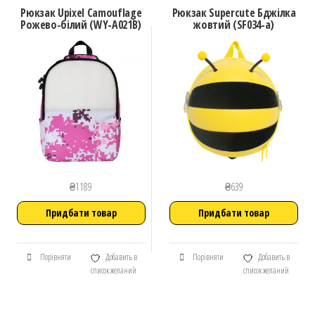
Рюкзак Upixel Camouflage
Рюкзак Supercute Бджілка
Рожево-білий (WY-A021B)
жовтий (SF034-a)
₴
1189
₴
639
Придбати товар
Придбати товар
Порівняти
Добавить в
Порівняти
Добавить в
список желаний
список желаний