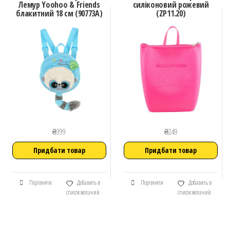
Лемур Yoohoo & Friends
силіконовий рожевий
блакитний 18 см (90773A)
(ZP11.20)
₴
399
₴
249
Придбати товар
Придбати товар
Порівняти
Добавить в
Порівняти
Добавить в
список желаний
список желаний