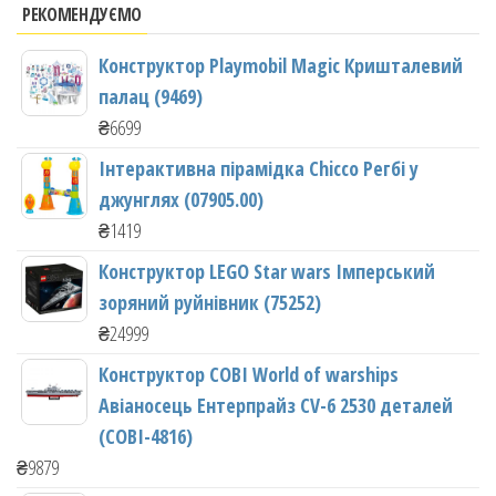
РЕКОМЕНДУЄМО
Конструктор Playmobil Magic Кришталевий
палац (9469)
₴
6699
Інтерактивна пірамідка Chicco Регбі у
джунглях (07905.00)
₴
1419
Конструктор LEGO Star wars Імперський
зоряний руйнівник (75252)
₴
24999
Конструктор COBI World of warships
Авіаносець Ентерпрайз CV-6 2530 деталей
(COBI-4816)
₴
9879