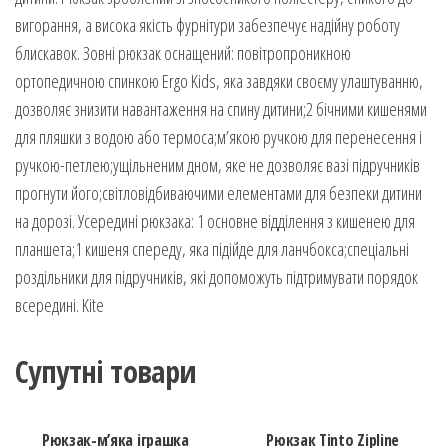
вигорання, а висока якість фурнітури забезпечує надійну роботу
блискавок. Зовні рюкзак оснащений: повітропроникною
ортопедичною спинкою Ergo Kids, яка завдяки своєму улаштуванню,
дозволяє знизити навантаження на спину дитини;2 бічними кишенями
для пляшки з водою або термоса;м’якою ручкою для перенесення і
ручкою-петлею;ущільненим дном, яке не дозволяє вазі підручників
прогнути його;світловідбиваючими елементами для безпеки дитини
на дорозі. Усередині рюкзака: 1 основне відділення з кишенею для
планшета;1 кишеня спереду, яка підійде для ланчбокса;спеціальні
роздільники для підручників, які допоможуть підтримувати порядок
всередині. Kite
Супутні товари
Рюкзак-м’яка іграшка
Рюкзак Tinto Zipline