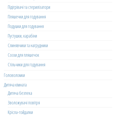
Підігрівачі та стерилізатори
Пляшечки для годування
Подушки для годування
Пустушки, карабіни
Слинявчики та нагрудники
Соски для пляшечок
Стільчики для годування
Головоломки
Дитяча кімната
Дитяча безпека
Зволожувачі повітря
Крісла-гойдалки