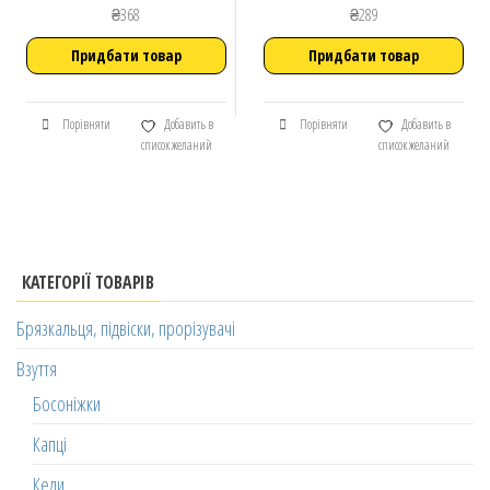
₴
368
₴
289
Придбати товар
Придбати товар
Порівняти
Добавить в
Порівняти
Добавить в
список желаний
список желаний
КАТЕГОРІЇ ТОВАРІВ
Брязкальця, підвіски, прорізувачі
Взуття
Босоніжки
Капці
Кеди