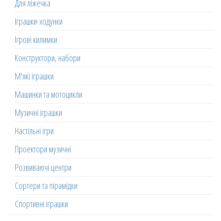
Для ліжечка
Іграшки-ходунки
Ігрові килимки
Конструктори, набори
М'які іграшки
Машинки та мотоцикли
Музичні іграшки
Настільні ігри
Проектори музичні
Розвиваючі центри
Сортери та пірамідки
Спортивні іграшки