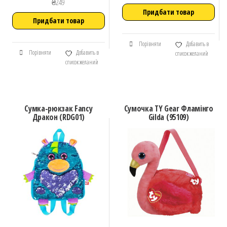
₴
249
Придбати товар
Придбати товар
Порівняти
Добавить в
Порівняти
Добавить в
список желаний
список желаний
Сумка-рюкзак Fancy
Сумочка TY Gear Фламінго
Дракон (RDG01)
Gilda (95109)