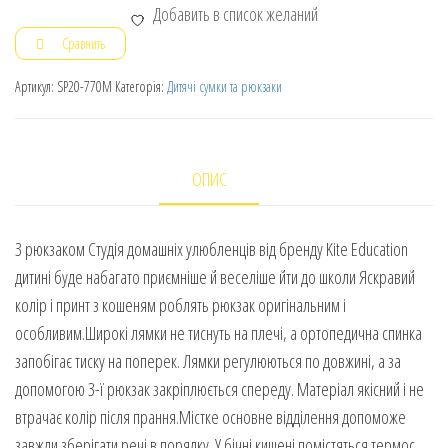
Добавить в список желаний
Сравнить
Артикул:
SP20-770M
Категорія:
Дитячі сумки та рюкзаки
ОПИС
З рюкзаком Студія домашніх улюбленців від бренду Kite Education
дитині буде набагато приємніше й веселіше йти до школи Яскравий
колір і принт з кошеням роблять рюкзак оригінальним і
особливим.Широкі лямки не тиснуть на плечі, а ортопедична спинка
запобігає тиску на поперек. Лямки регулюються по довжині, а за
допомогою 3-ї рюкзак закріплюється спереду. Матеріал якісний і не
втрачає колір після прання.Містке основне відділення допоможе
завжди зберігати речі в порядку. У бічні кишені помістяться термос