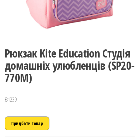
Рюкзак Kite Education Студія
домашніх улюбленців (SP20-
770M)
₴
1239
Придбати товар