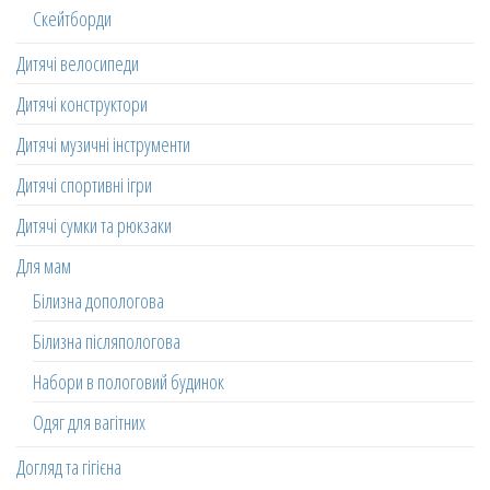
Скейтборди
Дитячі велосипеди
Дитячі конструктори
Дитячі музичні інструменти
Дитячі спортивні ігри
Дитячі сумки та рюкзаки
Для мам
Білизна допологова
Білизна післяпологова
Набори в пологовий будинок
Одяг для вагітних
Догляд та гігієна