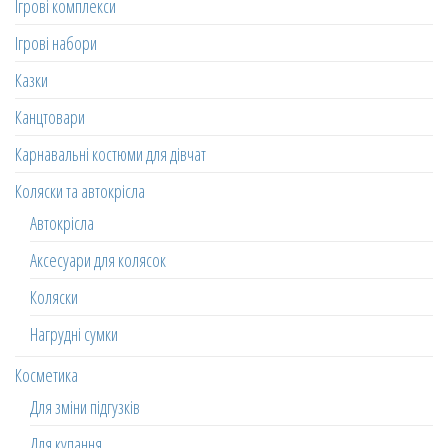
Ігрові комплекси
Ігрові набори
Казки
Канцтовари
Карнавальні костюми для дівчат
Коляски та автокрісла
Автокрісла
Аксесуари для колясок
Коляски
Нагрудні сумки
Косметика
Для зміни підгузків
Для купання