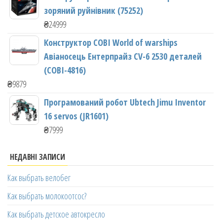
зоряний руйнівник (75252)
₴
24999
Конструктор COBI World of warships
Авіаносець Ентерпрайз CV-6 2530 деталей
(COBI-4816)
₴
9879
Програмований робот Ubtech Jimu Inventor
16 servos (JR1601)
₴
7999
НЕДАВНІ ЗАПИСИ
Как выбрать велобег
Как выбрать молокоотсос?
Как выбрать детское автокресло