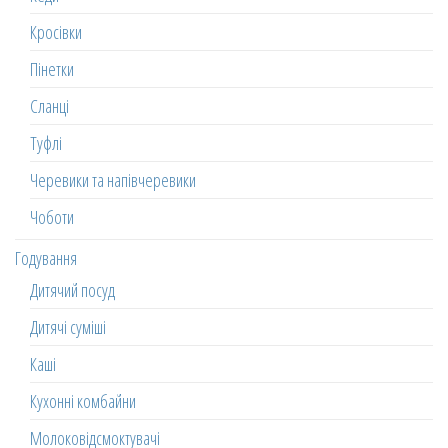
Кросівки
Пінетки
Сланці
Туфлі
Черевики та напівчеревики
Чоботи
Годування
Дитячий посуд
Дитячі суміші
Каші
Кухонні комбайни
Молоковідсмоктувачі