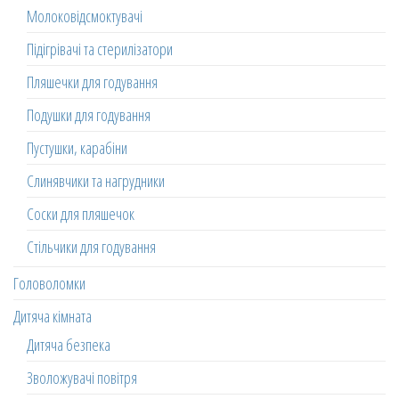
Молоковідсмоктувачі
Підігрівачі та стерилізатори
Пляшечки для годування
Подушки для годування
Пустушки, карабіни
Слинявчики та нагрудники
Соски для пляшечок
Стільчики для годування
Головоломки
Дитяча кімната
Дитяча безпека
Зволожувачі повітря