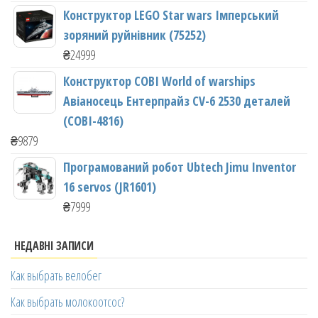
Конструктор LEGO Star wars Імперський
зоряний руйнівник (75252)
₴
24999
Конструктор COBI World of warships
Авіаносець Ентерпрайз CV-6 2530 деталей
(COBI-4816)
₴
9879
Програмований робот Ubtech Jimu Inventor
16 servos (JR1601)
₴
7999
НЕДАВНІ ЗАПИСИ
Как выбрать велобег
Как выбрать молокоотсос?