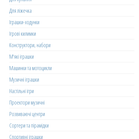
Для ліжечка
Іграшки-ходунки
Ігрові килимки
Конструктори, набори
М'які іграшки
Машинки та мотоцикли
Музичні іграшки
Настільні ігри
Проектори музичні
Розвиваючі центри
Сортери та пірамідки
Спортивні іграшки