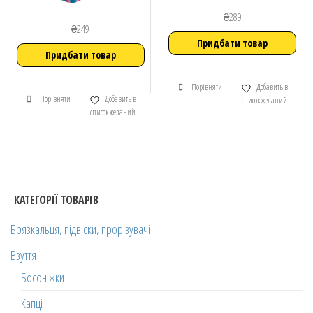
₴
289
₴
249
Придбати товар
Придбати товар
Порівняти
Добавить в
Порівняти
Добавить в
список желаний
список желаний
КАТЕГОРІЇ ТОВАРІВ
Брязкальця, підвіски, прорізувачі
Взуття
Босоніжки
Капці