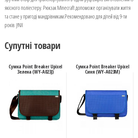
якісного поліестеру. Рюкзак Minecraft допоможе організувати життя
та стане у пригоді мандрівникам.Рекомендовано для дітей від 9-ти
років. J!NX
Супутні товари
Сумка Point Breaker Upixel
Сумка Point Breaker Upixel
Зелена (WY-A023J)
Синя (WY-A023M)