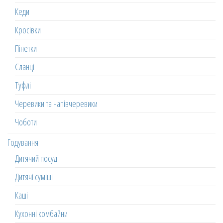
Кеди
Кросівки
Пінетки
Сланці
Туфлі
Черевики та напівчеревики
Чоботи
Годування
Дитячий посуд
Дитячі суміші
Каші
Кухонні комбайни