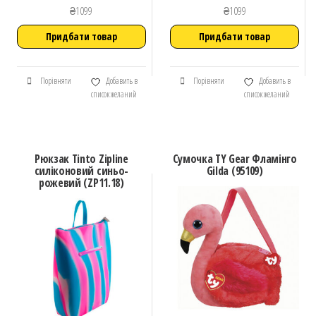
₴
1099
₴
1099
Придбати товар
Придбати товар
Порівняти
Добавить в
Порівняти
Добавить в
список желаний
список желаний
Рюкзак Tinto Zipline
Сумочка TY Gear Фламінго
силіконовий синьо-
Gilda (95109)
рожевий (ZP11.18)