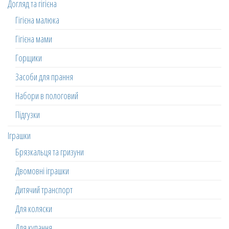
Догляд та гігієна
Гігієна малюка
Гігієна мами
Горщики
Засоби для прання
Набори в пологовий
Підгузки
Іграшки
Брязкальця та гризуни
Двомовні іграшки
Дитячий транспорт
Для коляски
Для купання