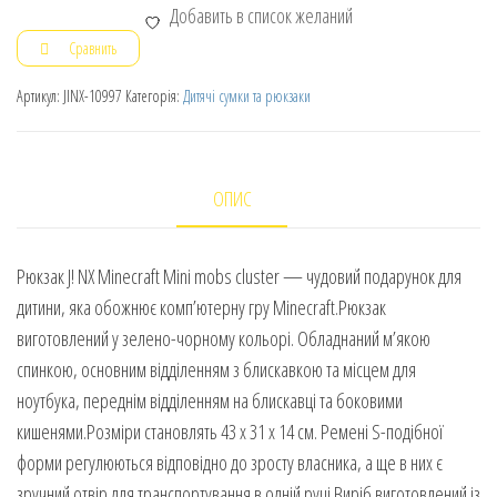
Добавить в список желаний
Сравнить
Артикул:
JINX-10997
Категорія:
Дитячі сумки та рюкзаки
ОПИС
Рюкзак J! NX Minecraft Mini mobs cluster — чудовий подарунок для
дитини, яка обожнює комп’ютерну гру Minecraft.Рюкзак
виготовлений у зелено-чорному кольорі. Обладнаний м’якою
спинкою, основним відділенням з блискавкою та місцем для
ноутбука, переднім відділенням на блискавці та боковими
кишенями.Розміри становлять 43 х 31 х 14 см. Ремені S-подібної
форми регулюються відповідно до зросту власника, а ще в них є
зручний отвір для транспортування в одній руці.Виріб виготовлений із