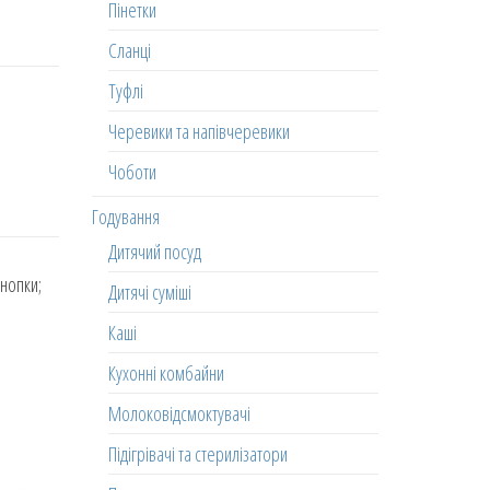
Пінетки
Сланці
Туфлі
Черевики та напівчеревики
Чоботи
Годування
Дитячий посуд
кнопки;
Дитячі суміші
Каші
Кухонні комбайни
Молоковідсмоктувачі
Підігрівачі та стерилізатори