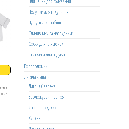
Пляшечки для годування
Подушки для годування
Пустушки, карабіни
Слинявчики та нагрудники
Соски для пляшечок
Стільчики для годування
Головоломки
Дитяча кімната
Дитяча безпека
вить в
еланий
Зволожувачі повітря
Крісла-гойдалки
Купання
Ліжка та манежі