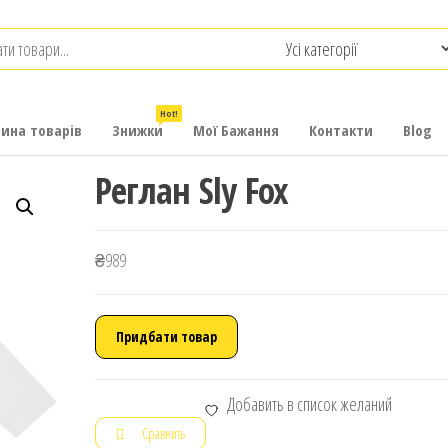
.com.ua
-
итячих
Hot!
рина товарів
Знижки
Мої Бажання
Контакти
Blog
Реглан Sly Fox
₴
989
Придбати товар
Добавить в список желаний
Сравнить