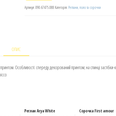
Артикул:
090.67475.088
Категорія:
Реглани, поло та сорочки
ОПИС
 принтом. Особливості: спереду декорований принтом; на спинці застібки-
hicco
Реглан Arya White
Сорочка First amour