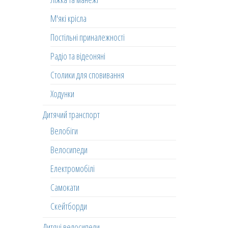
М'які крісла
Постільні приналежності
Радіо та відеоняні
Столики для сповивання
Ходунки
Дитячий транспорт
Велобіги
Велосипеди
Електромобілі
Самокати
Скейтборди
Дитячі велосипеди