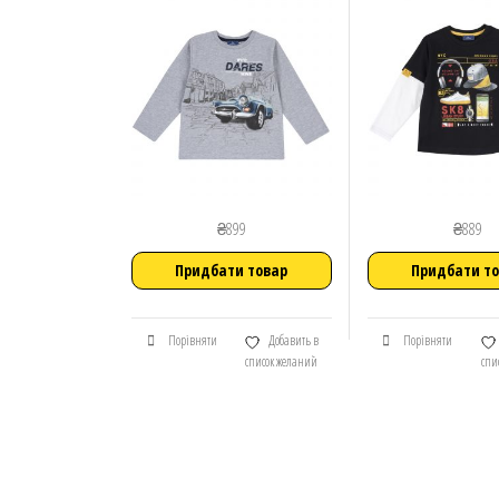
₴
899
₴
889
Придбати товар
Придбати т
Порівняти
Добавить в
Порівняти
список желаний
спи