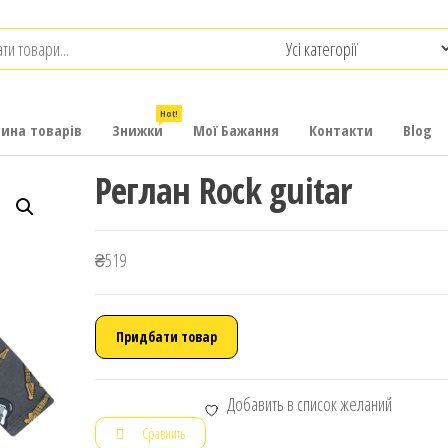
.com.ua
-
итячих
Hot!
рина товарів
Знижки
Мої Бажання
Контакти
Blog
Реглан Rock guitar
₴
519
Придбати товар
Добавить в список желаний
Сравнить