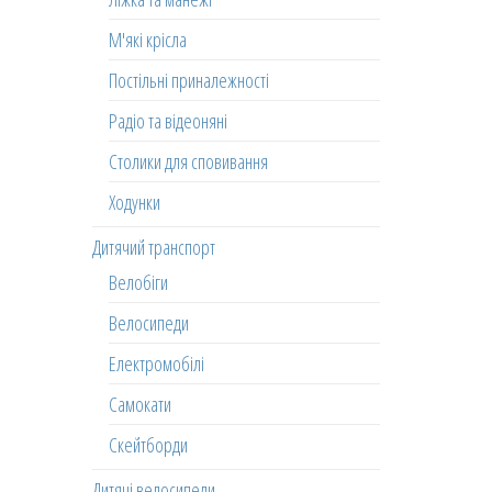
М'які крісла
Постільні приналежності
Радіо та відеоняні
Столики для сповивання
Ходунки
Дитячий транспорт
Велобіги
Велосипеди
Електромобілі
Самокати
Скейтборди
Дитячі велосипеди