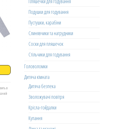
Пляшечки для годування
Подушки для годування
Пустушки, карабіни
Слинявчики та нагрудники
Соски для пляшечок
Стільчики для годування
Головоломки
Дитяча кімната
Дитяча безпека
вить в
еланий
Зволожувачі повітря
Крісла-гойдалки
Купання
Ліжка та манежі