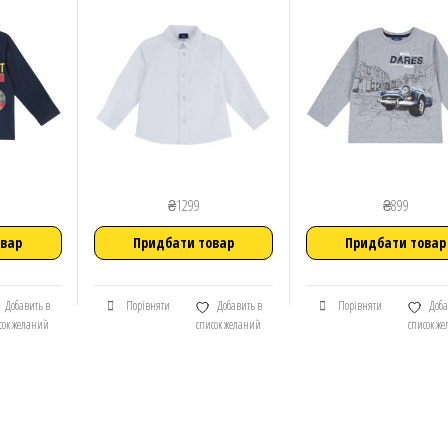
₴
1299
₴
899
овар
Придбати товар
Придбати товар
Добавить в
Порівняти
Добавить в
Порівняти
Доба
сок желаний
список желаний
список ж