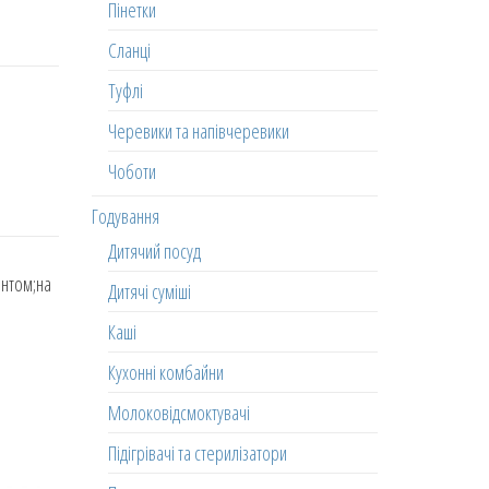
Пінетки
Сланці
Туфлі
Черевики та напівчеревики
Чоботи
Годування
Дитячий посуд
интом;на
Дитячі суміші
Каші
Кухонні комбайни
Молоковідсмоктувачі
Підігрівачі та стерилізатори