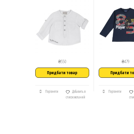
₴
550
₴
479
Придбати товар
Придбати т
Порівняти
Добавить в
Порівняти
список желаний
спи