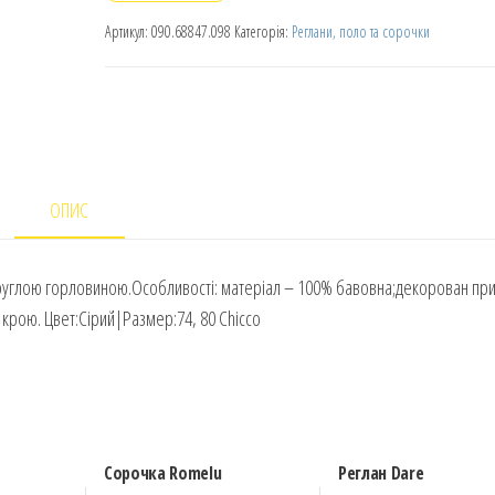
Артикул:
090.68847.098
Категорія:
Реглани, поло та сорочки
ОПИС
а круглою горловиною.Особливості: матеріал – 100% бавовна;декорован пр
о крою. Цвет:Сірий|Размер:74, 80 Chicco
Сорочка Romelu
Реглан Dare