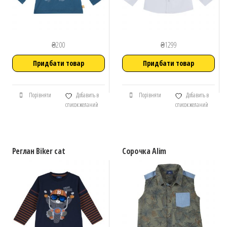
₴
200
₴
1299
Придбати товар
Придбати товар
Порівняти
Добавить в
Порівняти
Добавить в
список желаний
список желаний
Реглан Biker cat
Сорочка Alim