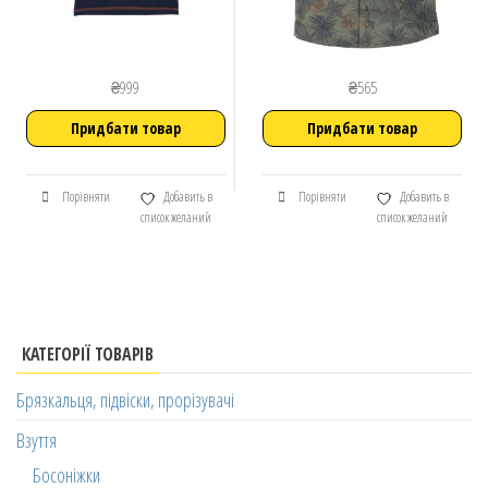
₴
999
₴
565
Придбати товар
Придбати товар
Порівняти
Добавить в
Порівняти
Добавить в
список желаний
список желаний
КАТЕГОРІЇ ТОВАРІВ
Брязкальця, підвіски, прорізувачі
Взуття
Босоніжки