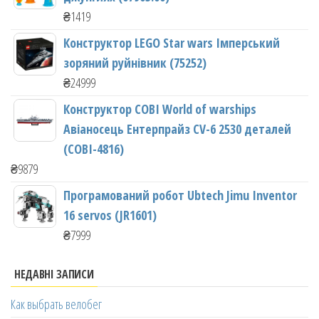
₴
1419
Конструктор LEGO Star wars Імперський
зоряний руйнівник (75252)
₴
24999
Конструктор COBI World of warships
Авіаносець Ентерпрайз CV-6 2530 деталей
(COBI-4816)
₴
9879
Програмований робот Ubtech Jimu Inventor
16 servos (JR1601)
₴
7999
НЕДАВНІ ЗАПИСИ
Как выбрать велобег