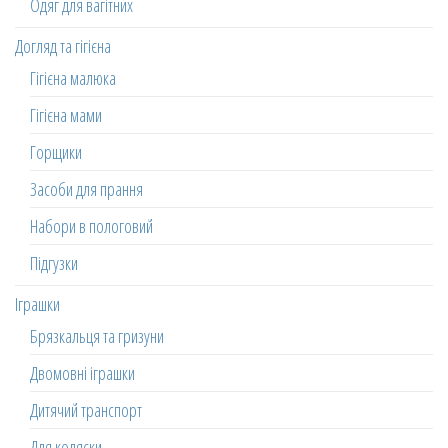
Одяг для вагітних
Догляд та гігієна
Гігієна малюка
Гігієна мами
Горщики
Засоби для прання
Набори в пологовий
Підгузки
Іграшки
Брязкальця та гризуни
Двомовні іграшки
Дитячий транспорт
Для коляски