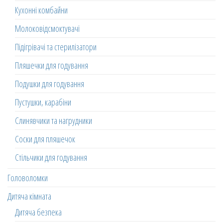
Кухонні комбайни
Молоковідсмоктувачі
Підігрівачі та стерилізатори
Пляшечки для годування
Подушки для годування
Пустушки, карабіни
Слинявчики та нагрудники
Соски для пляшечок
Стільчики для годування
Головоломки
Дитяча кімната
Дитяча безпека