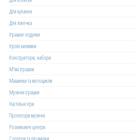
Для купання
Для ліжечка
Іграшки-ходунки
Ігрові килимки
Конструктори, набори
М'які іграшки
Машинки та мотоцикли
Музичні іграшки
Настільні ігри
Проектори музичні
Розвиваючі центри
Сортери та пірамідки