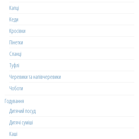
Капці
Кеди
Кросівки
Пінетки
Сланці
Туфлі
Черевики та напівчеревики
Чоботи
Годування
Дитячий посуд
Дитячі суміші
Каші