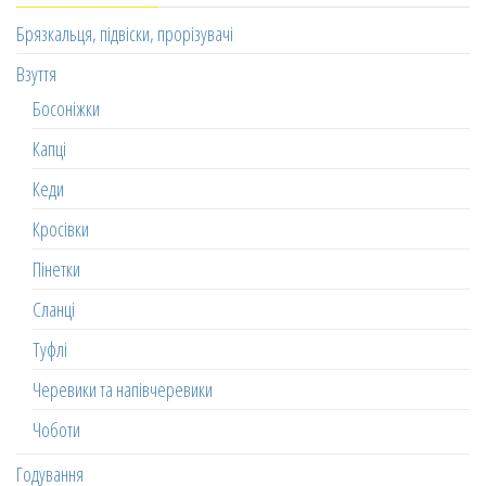
Брязкальця, підвіски, прорізувачі
Взуття
Босоніжки
Капці
Кеди
Кросівки
Пінетки
Сланці
Туфлі
Черевики та напівчеревики
Чоботи
Годування