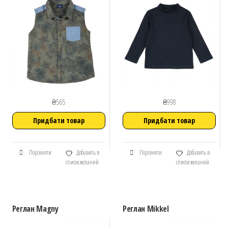
₴
565
₴
998
Придбати товар
Придбати товар
Порівняти
Добавить в
Порівняти
Добавить в
список желаний
список желаний
Реглан Magny
Реглан Mikkel