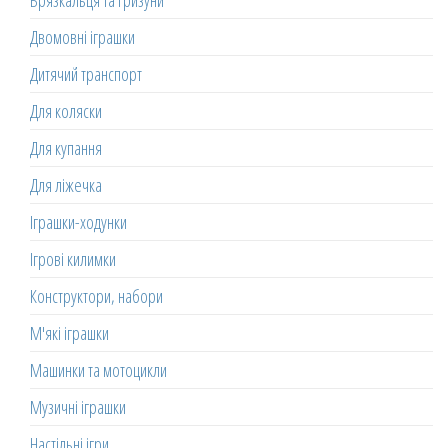
Брязкальця та гризуни
Двомовні іграшки
Дитячий транспорт
Для коляски
Для купання
Для ліжечка
Іграшки-ходунки
Ігрові килимки
Конструктори, набори
М'які іграшки
Машинки та мотоцикли
Музичні іграшки
Настільні ігри