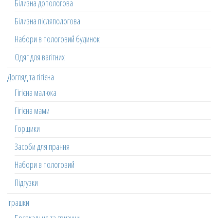
Білизна допологова
Білизна післяпологова
Набори в пологовий будинок
Одяг для вагітних
Догляд та гігієна
Гігієна малюка
Гігієна мами
Горщики
Засоби для прання
Набори в пологовий
Підгузки
Іграшки