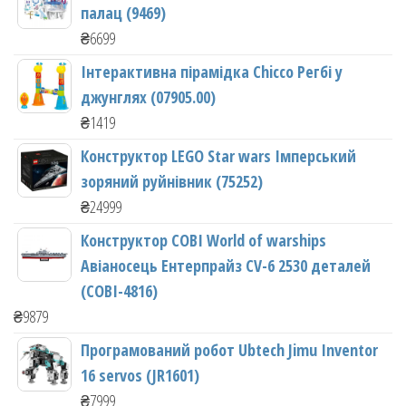
палац (9469)
₴
6699
Інтерактивна пірамідка Chicco Регбі у
джунглях (07905.00)
₴
1419
Конструктор LEGO Star wars Імперський
зоряний руйнівник (75252)
₴
24999
Конструктор COBI World of warships
Авіаносець Ентерпрайз CV-6 2530 деталей
(COBI-4816)
₴
9879
Програмований робот Ubtech Jimu Inventor
16 servos (JR1601)
₴
7999