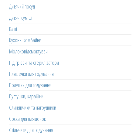
Дитячий посуд
Дитячі суміші
Каші
Кухонні комбайни
Молоковідсмоктувачі
Підігрівачі та стерилізатори
Пляшечки для годування
Подушки для годування
Пустушки, карабіни
Слинявчики та нагрудники
Соски для пляшечок
Стільчики для годування