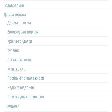
Головоломки
Дитяча кімната
Дитяча безпека
Зволожувачі повітря
Крісла-гойдалки
Купання
Ліжка та манежі
М'які крісла
Постільні приналежності
Радіо та відеоняні
Столики для сповивання
Ходунки