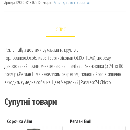
Артикул:
090.06813.075
Категорія:
Реглани, поло та сорочки
ОПИС
Реглан Lilly з довгими рукавами та круглою
горловиною.Особливості:сертифікован OEKO-TEX®;спереду
декорований принтом-кишенею;на плечі застібки-кнопки (з 74 по 86
розмір).Реглан Lilly з невеликим секретом, склавши його в кишеню
виходить кумедна собачка. Цвет:Червоний|Размер:74 Chicco
Супутні товари
Сорочка Alim
Реглан Emil