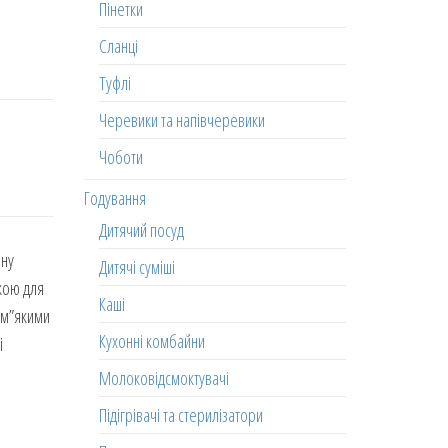
Пінетки
Сланці
Туфлі
Черевики та напівчеревики
Чоботи
Годування
Дитячий посуд
йну
Дитячі суміші
пкою для
Каші
 м”якими
Кухонні комбайни
і
Молоковідсмоктувачі
Підігрівачі та стерилізатори