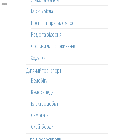
еланий
М'які крісла
Постільні приналежності
Радіо та відеоняні
Столики для сповивання
Ходунки
Дитячий транспорт
Велобіги
Велосипеди
Електромобілі
Самокати
Скейтборди
Дитячі велосипеди