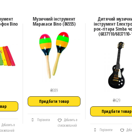
румент
Музичний інструмент
Дитячий музичн
офон Bino
Маракаси Bino (86555)
інструмент Електр
рок-гітара Simba ч
(6837110/6837110-
₴
389
₴
629
Придбати товар
овар
Придбати товар
Порівняти
Добавить в
Добавить в
список желаний
Порівняти
Доба
сок желаний