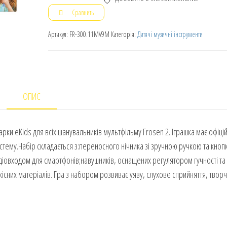
Сравнить
Артикул:
FR-300.11MV9M
Категорія:
Дитячі музичні інструменти
ОПИС
рки eKids для всіх шанувальників мультфільму Frosen 2. Іграшка має офіці
систему.Набір складається з:переносного нічника зі зручною ручкою та кно
іовходом для смартфонів;навушників, оснащених регулятором гучності та
кісних матеріалів. Гра з набором розвиває уяву, слухове сприйняття, творч