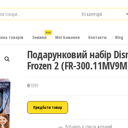
.com.ua
-
итячих
Hot!
рина товарів
Знижки
Мої Бажання
Контакти
Blog
Подарунковий набір Dis
Frozen 2 (FR-300.11MV9M
₴
1099
Придбати товар
Добавить в список желаний