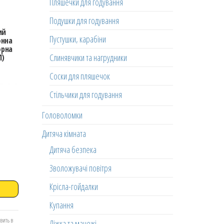
Пляшечки для годування
Подушки для годування
ий
Пустушки, карабіни
онна
орна
Слинявчики та нагрудники
1)
Соски для пляшечок
Стільчики для годування
Головоломки
Дитяча кімната
Дитяча безпека
Зволожувачі повітря
Крісла-гойдалки
Купання
вить в
Ліжка та манежі