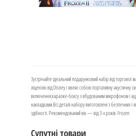
Зустрічайте ідеальний подарунковий набір від торгової ма
ліцензію від Disney і являє собою портативну акустичну 
включення;караоке-боксу з вбудованим мікрофоном і ауд
накладками.Всі деталі набору виготовлені з безпечних і я
здібності. Рекомендований вік — від 3-х років. Frozen
Супутні товари