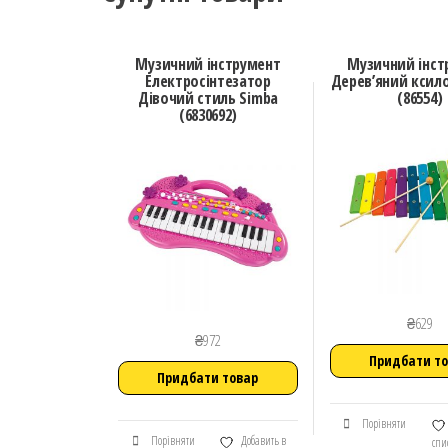
Музичний інструмент
Музичний інст
Електросінтезатор
Дерев’яний ксил
Дівочий стиль Simba
(86554)
(6830692)
₴
629
₴
972
Придбати т
Придбати товар
Порівняти
Порівняти
Добавить в
спи