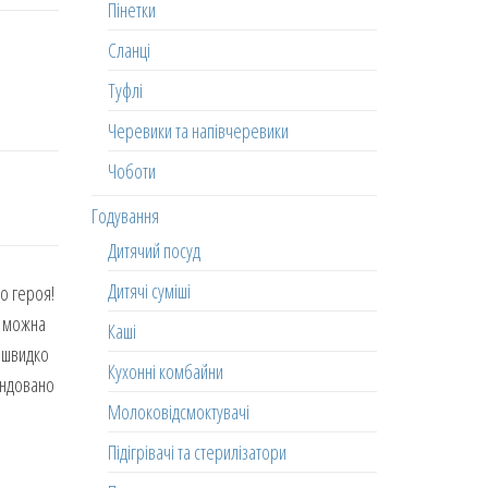
Пінетки
Сланці
Туфлі
Черевики та напівчеревики
Чоботи
Годування
Дитячий посуд
Дитячі суміші
го героя!
і можна
Каші
л швидко
Кухонні комбайни
ендовано
Молоковідсмоктувачі
Підігрівачі та стерилізатори