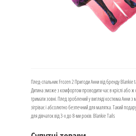
Плед-спальник Frozen 2 Пригоди Анни від бренду Blankie 
Дитина зможе з комфортом проводити час в кріслі або ж с
тримати зовні. Плед зроблений у вигляді костюма Анни з м
зігріває і абсолютно безпечний для малятка. Такий пода
для дівчаток від 3-х до 8-ми років. Blankie Tails
Супутні товари