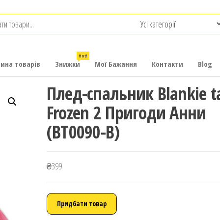
.com.ua
-
итячих
Hot!
рина товарів
Знижки
Мої Бажання
Контакти
Blog
Плед-спальник Blankie ta
Frozen 2 Пригоди Анни
(BT0090-B)
₴
399
Придбати товар