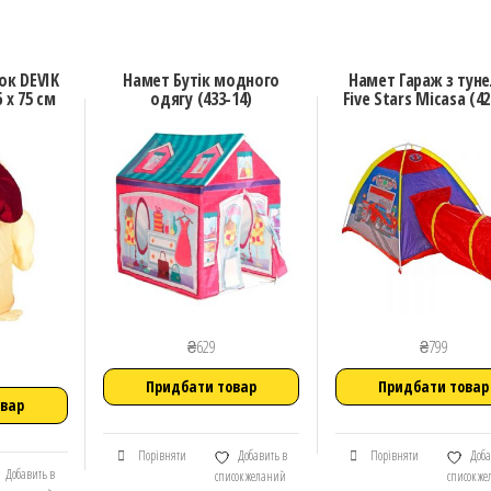
ок DEVIK
Намет Бутік модного
Намет Гараж з тун
6 х 75 см
одягу (433-14)
Five Stars Micasa (42
₴
629
₴
799
Придбати товар
Придбати товар
овар
Порівняти
Добавить в
Порівняти
Доба
Добавить в
список желаний
список ж