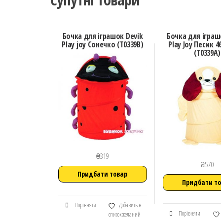
Бочка для іграшок Devik
Бочка для іграш
Play joy Сонечко (T0339B)
Play Joy Песик 4
(T0339A)
₴
319
₴
570
Придбати товар
Придбати т
Порівняти
Добавить в
Порівняти
список желаний