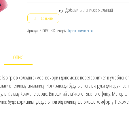
Добавить в список желаний
Сравнить
Артикул:
BT0090-B
Категорія:
Ігрові комплекси
ОПИС
tails зігріє в холодні зимові вечори і допоможе перетворитися в улюблено
пати в теплому спальнику. Ноги завжди будуть в теплі, а руки для зручност
ультфільму Крижане серце. Він зшитий з м’якого і якісного флісу. Матеріа
рунок буде корисним і додасть при відпочинку ще більше комфорту. Реком