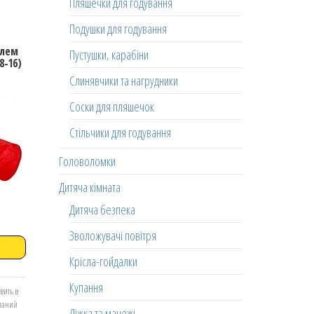
Пляшечки для годування
Подушки для годування
елем
Пустушки, карабіни
8-16)
Слинявчики та нагрудники
Соски для пляшечок
Стільчики для годування
Головоломки
Дитяча кімната
Дитяча безпека
Зволожувачі повітря
Крісла-гойдалки
Купання
вить в
еланий
Ліжка та манежі