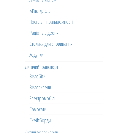
М'які крісла
Постільні приналежності
Радіо та відеоняні
Столики для сповивання
Ходунки
Дитячий транспорт
Велобіги
Велосипеди
Електромобілі
Самокати
Скейтборди
Дитячі велосипеди