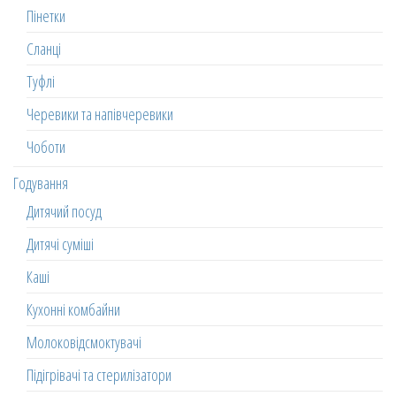
Пінетки
Сланці
Туфлі
Черевики та напівчеревики
Чоботи
Годування
Дитячий посуд
Дитячі суміші
Каші
Кухонні комбайни
Молоковідсмоктувачі
Підігрівачі та стерилізатори