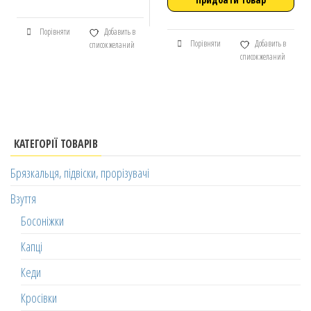
Порівняти
Добавить в
Порівняти
Добавить в
список желаний
список желаний
КАТЕГОРІЇ ТОВАРІВ
Брязкальця, підвіски, прорізувачі
Взуття
Босоніжки
Капці
Кеди
Кросівки