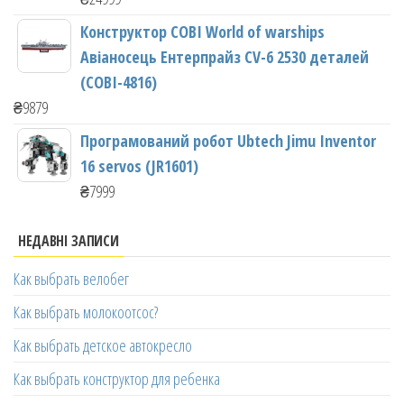
Конструктор COBI World of warships
Авіаносець Ентерпрайз CV-6 2530 деталей
(COBI-4816)
₴
9879
Програмований робот Ubtech Jimu Inventor
16 servos (JR1601)
₴
7999
НЕДАВНІ ЗАПИСИ
Как выбрать велобег
Как выбрать молокоотсос?
Как выбрать детское автокресло
Как выбрать конструктор для ребенка