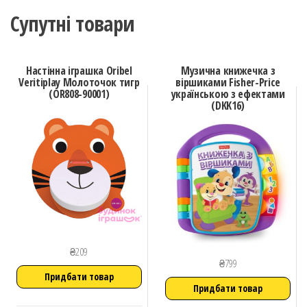
Супутні товари
Настінна іграшка Oribel
Музична книжечка з
Veritiplay Молоточок тигр
віршиками Fisher-Price
(OR808-90001)
українською з ефектами
(DKK16)
₴
209
₴
799
Придбати товар
Придбати товар