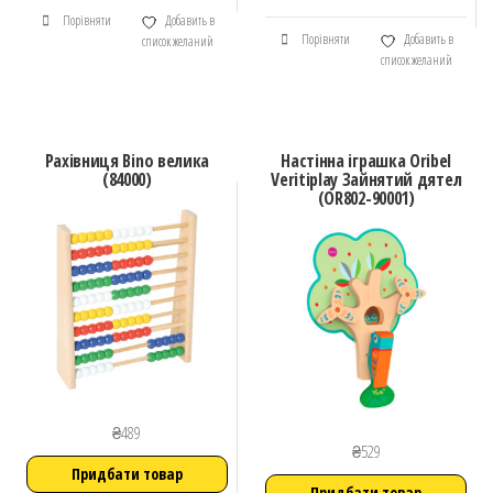
Порівняти
Добавить в
Порівняти
Добавить в
список желаний
список желаний
Рахівниця Bino велика
Настінна іграшка Oribel
(84000)
Veritiplay Зайнятий дятел
(OR802-90001)
₴
489
₴
529
Придбати товар
Придбати товар