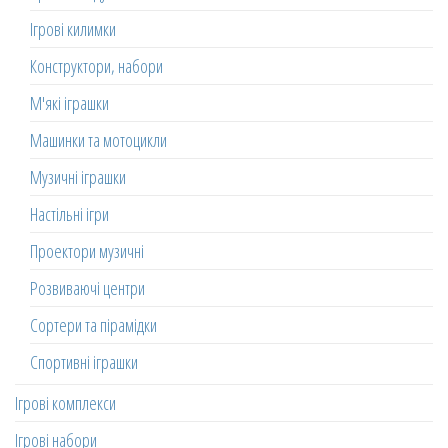
Ігрові килимки
Конструктори, набори
М'які іграшки
Машинки та мотоцикли
Музичні іграшки
Настільні ігри
Проектори музичні
Розвиваючі центри
Сортери та пірамідки
Спортивні іграшки
Ігрові комплекси
Ігрові набори