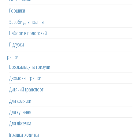
Горщики
Засоби для прання
Набори в пологовий
Підгузки
Іграшки
Брязкальця та гризуни
Двомовні іграшки
Дитячий транспорт
Для коляски
Для купання
Для ліжечка
Іграшки-ходунки