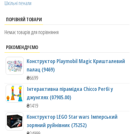
Шкільні пенали
ПОРІВНЯЙ ТОВАРИ
Немає товарів для порівняння
РЕКОМЕНДУЄМО
Конструктор Playmobil Magic Кришталевий
палац (9469)
₴
6699
Інтерактивна пірамідка Chicco Регбі у
джунглях (07905.00)
₴
1419
Конструктор LEGO Star wars Імперський
зоряний руйнівник (75252)
₴
24999