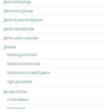
Дитячі велосипеди
Дитячі конструктори
Дитячі музичні інструменти
Дитячі спортивні ігри
Дитячі сумки та рюкзаки
Для мам
Білизна допологова
Білизна післяпологова
Набори в пологовий будинок
Одяг для вагітних
Догляд та гігієна
Гігієна малюка
Гігієна мами