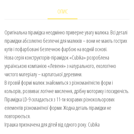
ОПИС
Оригінальна пірамідка неодмінно приверне увагу малюка. Всі деталі
пірамідки абсолютно безпечні для малюків – вони не мають гострих
кутів і пофарбовані безпечною фарбою на водній основі.
Нова серія конструкторів-пірамідок «Cubika» розроблена
українською компанією «Левеня» з натурального, екологічно
чистого матеріалу – карпатської деревини.
В ігровій формі малюк знайомиться з різноманітністю форм і
кольорів, розвиває логічне мислення, дрібну моторику і посидючість.
Пірамідка LD-9 складається з 11-ти яскравих різнокольорових
елементів різноманітної форми. Жодна деталь пірамідки не
повторюється.
Іграшка призначена для дітей від одного року. Cubika