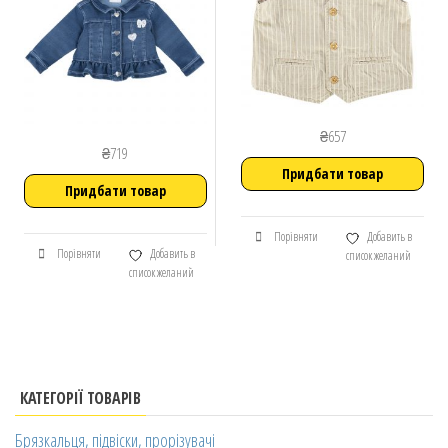
₴
657
₴
719
Придбати товар
Придбати товар
Порівняти
Добавить в
Порівняти
Добавить в
список желаний
список желаний
КАТЕГОРІЇ ТОВАРІВ
Брязкальця, підвіски, прорізувачі