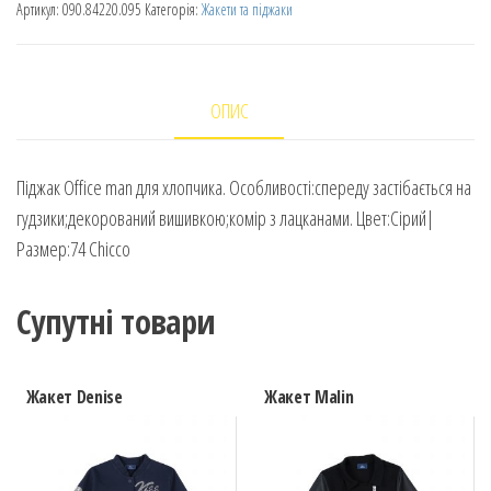
Артикул:
090.84220.095
Категорія:
Жакети та піджаки
ОПИС
Піджак Office man для хлопчика. Особливості:спереду застібається на
гудзики;декорований вишивкою;комір з лацканами. Цвет:Сірий|
Размер:74 Chicco
Супутні товари
Жакет Denise
Жакет Malin