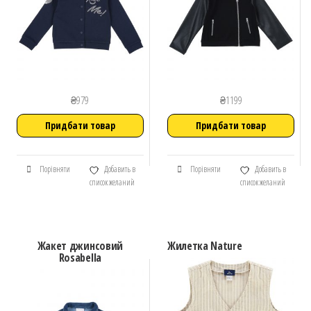
₴
979
₴
1199
Придбати товар
Придбати товар
Порівняти
Добавить в
Порівняти
Добавить в
список желаний
список желаний
Жакет джинсовий
Жилетка Nature
Rosabella