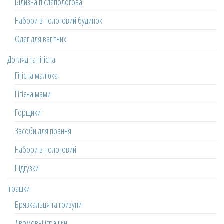
Білизна післяпологова
Набори в пологовий будинок
Одяг для вагітних
Догляд та гігієна
Гігієна малюка
Гігієна мами
Горщики
Засоби для прання
Набори в пологовий
Підгузки
Іграшки
Брязкальця та гризуни
Двомовні іграшки