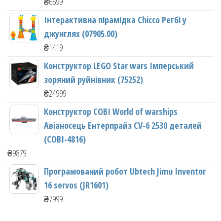
₴
6699
Інтерактивна пірамідка Chicco Регбі у
джунглях (07905.00)
₴
1419
Конструктор LEGO Star wars Імперський
зоряний руйнівник (75252)
₴
24999
Конструктор COBI World of warships
Авіаносець Ентерпрайз CV-6 2530 деталей
(COBI-4816)
₴
9879
Програмований робот Ubtech Jimu Inventor
16 servos (JR1601)
₴
7999