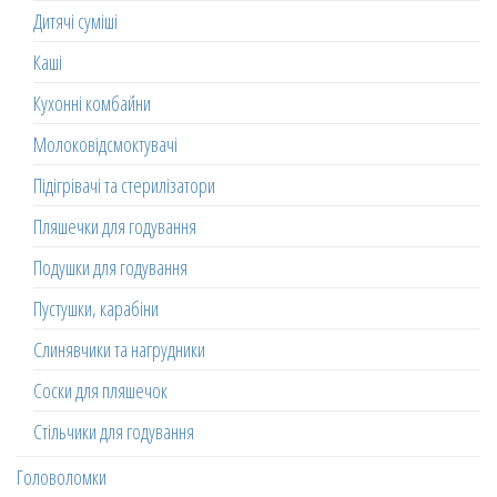
Дитячі суміші
Каші
Кухонні комбайни
Молоковідсмоктувачі
Підігрівачі та стерилізатори
Пляшечки для годування
Подушки для годування
Пустушки, карабіни
Слинявчики та нагрудники
Соски для пляшечок
Стільчики для годування
Головоломки