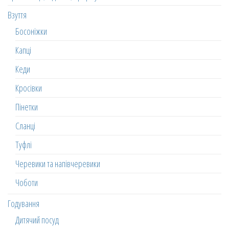
Взуття
Босоніжки
Капці
Кеди
Кросівки
Пінетки
Сланці
Туфлі
Черевики та напівчеревики
Чоботи
Годування
Дитячий посуд