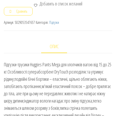
Добавить в список желаний
Сравнить
Артикул:
5029053547657
Категорія:
Підгузки
ОПИС
Підгузки-трусики Huggies Pants Mega для хлопчиків вагою від 15 до 25
кг.Особливості:суперабсорбент DryTouch розподіляє та утримує
рідину;подвійні бічні бортики – еластичні, щільно облягають ніжки,
запобігають протіканню;м’який еластичний поясок – добре прилягає
до тіла, але при цьому не передавлює животик і не натирає ніжну
шкіру дитини;індикатор вологи нагадає про зміну підгузка;легко
знімаються шляхом розриву з боків;липка стрічка полегшить
утилізацію після використання; ексклюзивний дизайн від Disney –