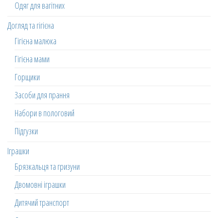
Одяг для вагітних
Догляд та гігієна
Гігієна малюка
Гігієна мами
Горщики
Засоби для прання
Набори в пологовий
Підгузки
Іграшки
Брязкальця та гризуни
Двомовні іграшки
Дитячий транспорт