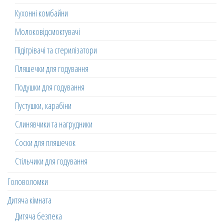
Кухонні комбайни
Молоковідсмоктувачі
Підігрівачі та стерилізатори
Пляшечки для годування
Подушки для годування
Пустушки, карабіни
Слинявчики та нагрудники
Соски для пляшечок
Стільчики для годування
Головоломки
Дитяча кімната
Дитяча безпека