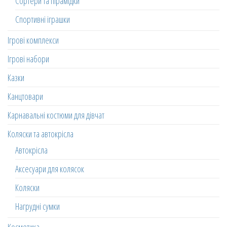
Сортери та пірамідки
Спортивні іграшки
Ігрові комплекси
Ігрові набори
Казки
Канцтовари
Карнавальні костюми для дівчат
Коляски та автокрісла
Автокрісла
Аксесуари для колясок
Коляски
Нагрудні сумки