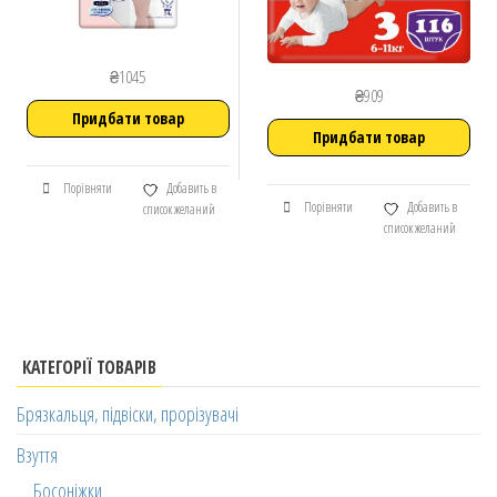
₴
1045
₴
909
Придбати товар
Придбати товар
Порівняти
Добавить в
Порівняти
Добавить в
список желаний
список желаний
КАТЕГОРІЇ ТОВАРІВ
Брязкальця, підвіски, прорізувачі
Взуття
Босоніжки