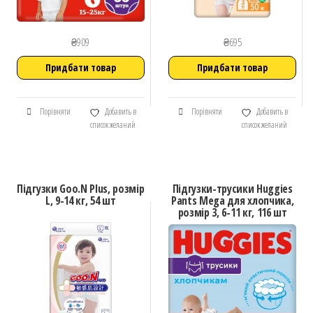
₴
909
₴
695
Придбати товар
Придбати товар
Порівняти
Добавить в
Порівняти
Добавить в
список желаний
список желаний
Підгузки Goo.N Plus, розмір
Підгузки-трусики Huggies
L, 9-14 кг, 54 шт
Pants Mega для хлопчика,
розмір 3, 6-11 кг, 116 шт