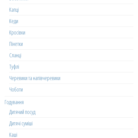
Капці
Кеди
Кросівки
Пінетки
Сланці
Туфлі
Черевики та напівчеревики
Чоботи
Годування
Дитячий посуд
Дитячі суміші
Каші