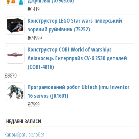
джунглях (07905.00)
₴
1419
Конструктор LEGO Star wars Імперський
зоряний руйнівник (75252)
₴
24999
Конструктор COBI World of warships
Авіаносець Ентерпрайз CV-6 2530 деталей
(COBI-4816)
₴
9879
Програмований робот Ubtech Jimu Inventor
16 servos (JR1601)
₴
7999
НЕДАВНІ ЗАПИСИ
Как выбрать велобег