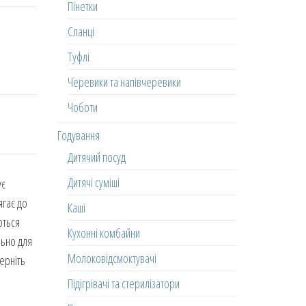
Пінетки
Сланці
Туфлі
Черевики та напівчеревики
Чоботи
Годування
Дитячий посуд
Дитячі суміші
ує
ягає до
Каші
ються
Кухонні комбайни
льно для
Молоковідсмоктувачі
ерніть
Підігрівачі та стерилізатори