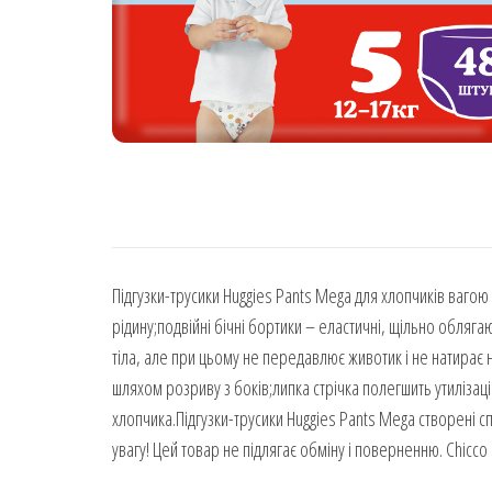
Підгузки-трусики Huggies Pants Mega для хлопчиків вагою
рідину;подвійні бічні бортики – еластичні, щільно обляг
тіла, але при цьому не передавлює животик і не натирає н
шляхом розриву з боків;липка стрічка полегшить утилізац
хлопчика.Підгузки-трусики Huggies Pants Mega створені с
увагу! Цей товар не підлягає обміну і поверненню. Chicco