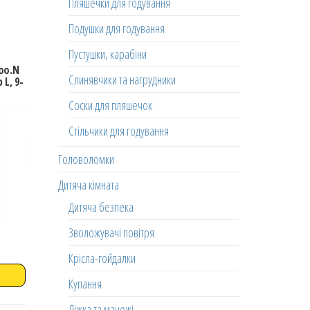
Пляшечки для годування
Подушки для годування
Пустушки, карабіни
oo.N
Слинявчики та нагрудники
 L, 9-
Соски для пляшечок
Стільчики для годування
Головоломки
Дитяча кімната
Дитяча безпека
Зволожувачі повітря
Крісла-гойдалки
Купання
Ліжка та манежі