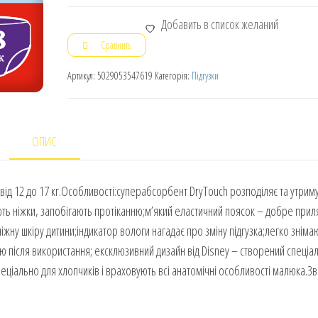
Добавить в список желаний
Сравнить
Артикул:
5029053547619
Категорія:
Підгузки
ОПИС
 від 12 до 17 кг.Особливості:суперабсорбент DryTouch розподіляє та утрим
ають ніжки, запобігають протіканню;м’який еластичний поясок – добре прил
іжну шкіру дитини;індикатор вологи нагадає про зміну підгузка;легко зніма
ію після використання; ексклюзивний дизайн від Disney – створений спеціа
пеціально для хлопчиків і враховують всі анатомічні особливості малюка.Зв