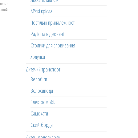
вить в
еланий
М'які крісла
Постільні приналежності
Радіо та відеоняні
Столики для сповивання
Ходунки
Дитячий транспорт
Велобіги
Велосипеди
Електромобілі
Самокати
Скейтборди
Дитячі велосипеди