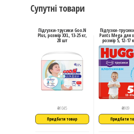
Супутні товари
Підгузки-трусики Goo.N
Підгузки-трусик
Plus, розмір XXL, 13-25 кг,
Pants Mega для 
28 шт
розмір 5, 12-17 к
₴
1045
₴
909
Придбати товар
Придбати т