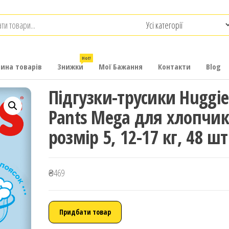
.com.ua
-
итячих
Hot!
рина товарів
Знижки
Мої Бажання
Контакти
Blog
Підгузки-трусики Huggie
Pants Mega для хлопчик
розмір 5, 12-17 кг, 48 шт
₴
469
Придбати товар