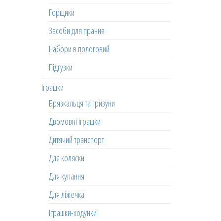
Горщики
Засоби для прання
Набори в пологовий
Підгузки
Іграшки
Брязкальця та гризуни
Двомовні іграшки
Дитячий транспорт
Для коляски
Для купання
Для ліжечка
Іграшки-ходунки