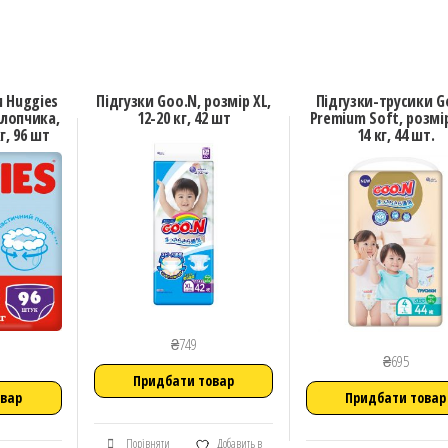
и Huggies
Підгузки Goo.N, розмір XL,
Підгузки-трусики G
хлопчика,
12-20 кг, 42 шт
Premium Soft, розмір
г, 96 шт
14 кг, 44 шт.
₴
749
₴
695
Придбати товар
овар
Придбати товар
Порівняти
Добавить в