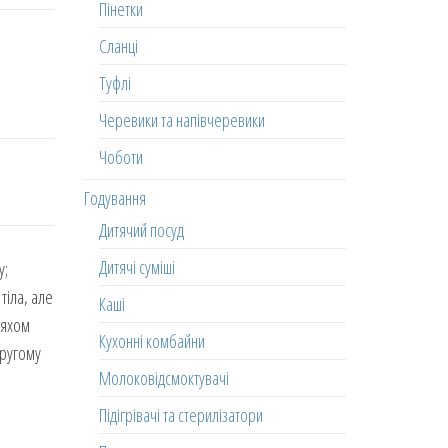
Пінетки
Сланці
Туфлі
Черевики та напівчеревики
Чоботи
Годування
Дитячий посуд
Дитячі суміші
у;
тіла, але
Каші
ляхом
Кухонні комбайни
другому
Молоковідсмоктувачі
Підігрівачі та стерилізатори