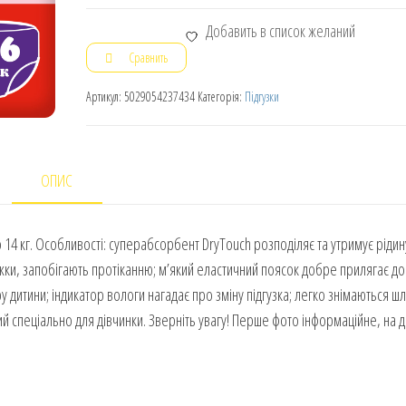
Добавить в список желаний
Сравнить
Артикул:
5029054237434
Категорія:
Підгузки
ОПИС
до 14 кг. Особливості: суперабсорбент DryTouch розподіляє та утримує рідин
жки, запобігають протіканню; м’який еластичний поясок добре прилягає до 
у дитини; індикатор вологи нагадає про зміну підгузка; легко знімаються ш
ий спеціально для дівчинки. Зверніть увагу! Перше фото інформаційне, на 