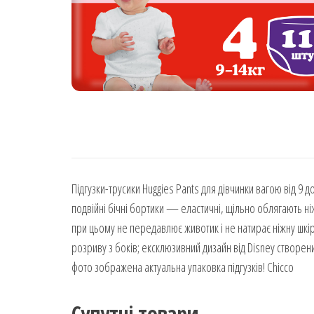
Підгузки-трусики Huggies Pants для дівчинки вагою від 9 
подвійні бічні бортики — еластичні, щільно облягають ні
при цьому не передавлює животик і не натирає ніжну шкір
розриву з боків; ексклюзивний дизайн від Disney створен
фото зображена актуальна упаковка підгузків! Chicco
Супутні товари