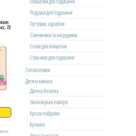
Пляшечки для годування
Подушки для годування
mium
Пустушки, карабіни
кг, 72
Слинявчики та нагрудники
Соски для пляшечок
Стільчики для годування
Головоломки
Дитяча кімната
Дитяча безпека
Зволожувачі повітря
Крісла-гойдалки
Купання
вить в
Ліжка та манежі