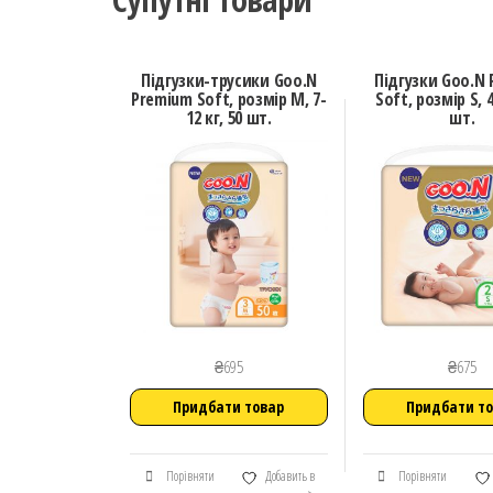
Підгузки-трусики Goo.N
Підгузки Goo.N
Premium Soft, розмір M, 7-
Soft, розмір S, 4
12 кг, 50 шт.
шт.
₴
695
₴
675
Придбати товар
Придбати т
Порівняти
Добавить в
Порівняти