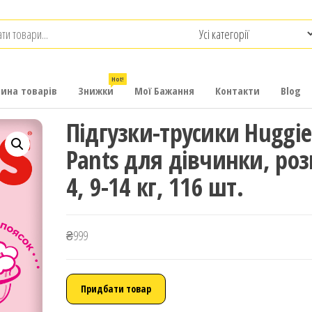
.com.ua
-
итячих
Hot!
рина товарів
Знижки
Мої Бажання
Контакти
Blog
Підгузки-трусики Huggie
Pants для дівчинки, роз
4, 9-14 кг, 116 шт.
₴
999
Придбати товар