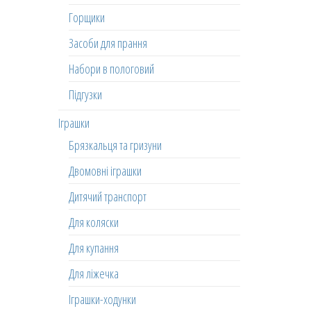
Горщики
Засоби для прання
Набори в пологовий
Підгузки
Іграшки
Брязкальця та гризуни
Двомовні іграшки
Дитячий транспорт
Для коляски
Для купання
Для ліжечка
Іграшки-ходунки