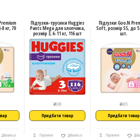
 Premium
Підгузки-трусики Huggies
Підгузки Goo.N Pre
-8 кг, 70
Pants Mega для хлопчика,
Soft, розмір SS, до 5 
розмір 3, 6-11 кг, 116 шт
шт.
₴
909
₴
695
овар
Придбати товар
Придбати товар
Добавить в
Порівняти
Добавить в
Порівняти
Доба