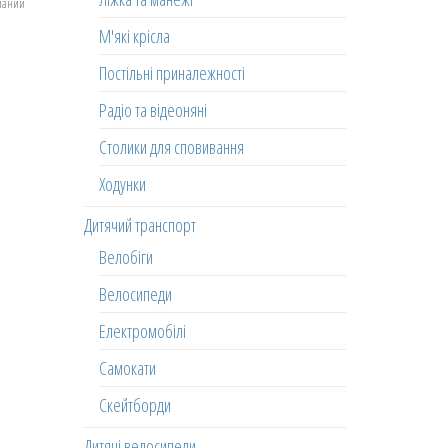
еланий
М'які крісла
Постільні приналежності
Радіо та відеоняні
Столики для сповивання
Ходунки
Дитячий транспорт
Велобіги
Велосипеди
Електромобілі
Самокати
Скейтборди
Дитячі велосипеди