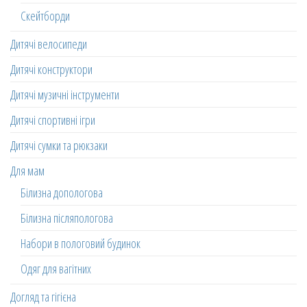
Скейтборди
Дитячі велосипеди
Дитячі конструктори
Дитячі музичні інструменти
Дитячі спортивні ігри
Дитячі сумки та рюкзаки
Для мам
Білизна допологова
Білизна післяпологова
Набори в пологовий будинок
Одяг для вагітних
Догляд та гігієна