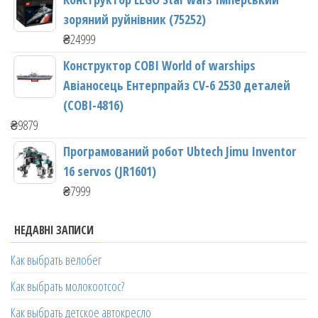
зоряний руйнівник (75252)
₴
24999
Конструктор COBI World of warships
Авіаносець Ентерпрайз CV-6 2530 деталей
(COBI-4816)
₴
9879
Програмований робот Ubtech Jimu Inventor
16 servos (JR1601)
₴
7999
НЕДАВНІ ЗАПИСИ
Как выбрать велобег
Как выбрать молокоотсос?
Как выбрать детское автокресло