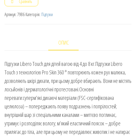
Сравнить
Артикул:
7986
Категорія:
Підгузки
ОПИС
Підгузки Libero Touch для дітей вагою від 4 до 8 кг.Підгузки Libero
Touch з технологією Pro Skin 360 ° повторюють кожен рух малюка,
дозволяють шкірі дихати, при цьому добре вбирають. Вони не містять
лосьйонів і дерматологічні протестовані.Основні
переваги:суперм’які дихаючі матеріали (FSC-сертифікована
целюлоза) – попереджають появу подразнень і попрілостей;
внутрішній шар зі спеціальними каналами – миттєво поглинає,
утримує і розподіляє вологу; м’який еластичний поясок – добре
прилягає до тіла, але при цьому не передавлює животик і не натирає