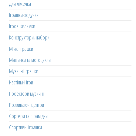
Для ліжечка
Іграшки-ходунки
Ігрові килимки
Конструктори, набори
М'які іграшки
Машинки та мотоцикли
Музичні іграшки
Настільні ігри
Проектори музичні
Розвиваючі центри
Сортери та пірамідки
Спортивні іграшки