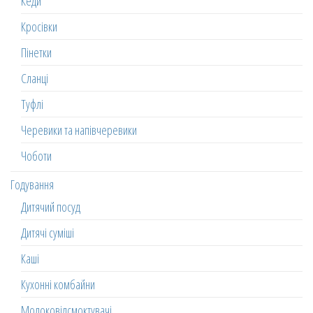
Кеди
Кросівки
Пінетки
Сланці
Туфлі
Черевики та напівчеревики
Чоботи
Годування
Дитячий посуд
Дитячі суміші
Каші
Кухонні комбайни
Молоковідсмоктувачі