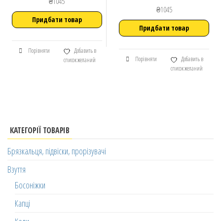
₴
1045
₴
1045
Придбати товар
Придбати товар
Порівняти
Добавить в
Порівняти
Добавить в
список желаний
список желаний
КАТЕГОРІЇ ТОВАРІВ
Брязкальця, підвіски, прорізувачі
Взуття
Босоніжки
Капці