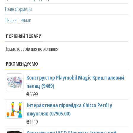
Трансформери
Шкільні пенали
ПОРІВНЯЙ ТОВАРИ
Немає товарів для порівняння
РЕКОМЕНДУЄМО
Конструктор Playmobil Magic Кришталевий
палац (9469)
₴
6699
Інтерактивна пірамідка Chicco Регбі у
джунглях (07905.00)
₴
1419
Конструктор LEGO Star wars Імперський