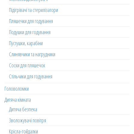
Підігрівачі та стерилізатори
Пляшечки для годування
Подушки для годування
Пустушки, карабіни
Слинявчики та нагрудники
Соски для пляшечок
Стільчики для годування
Головоломки
Дитяча кімната
Дитяча безпека
Зволожувачі повітря
Крісла-гойдалки