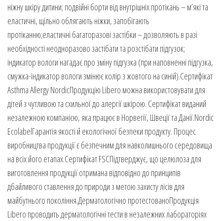
ніжну шкіру дитини; подвійні борти від внутрішніх протікань – м’які та
еластичні, щільно облягають ніжки, запобігають
протіканню;еластичні багаторазові застібки – дозволяють в разі
необхідності неодноразово застібати та розстібати підгузок;
індикатор вологи нагадає про зміну підгузка (при наповненні підгузка,
смужка-індикатор вологи змінює колір з жовтого на синій).Сертифікат
Asthma Allergy NordicПродукцію Libero можна використовувати для
дітей з чутливою та схильної до алергії шкірою. Сертифікат виданий
незалежною компанією, яка працює в Норвегії, Швеції та Данії.Nordic
EcolabelГарантія якості й екологічної безпеки продукту. Процес
виробництва продукції є безпечним для навколишнього середовища
на всіх його етапах.Сертифікат FSCПідтверджує, що целюлоза для
виготовлення продукції отримана відповідно до принципів
дбайливого ставлення до природи з метою захисту лісів для
майбутнього покоління.Дерматологічно протестованоПродукція
Libero проводить дерматологічні тести в незалежних лабораторіях