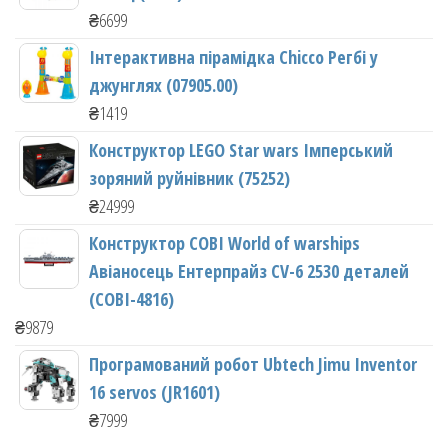
₴
6699
Інтерактивна пірамідка Chicco Регбі у
джунглях (07905.00)
₴
1419
Конструктор LEGO Star wars Імперський
зоряний руйнівник (75252)
₴
24999
Конструктор COBI World of warships
Авіаносець Ентерпрайз CV-6 2530 деталей
(COBI-4816)
₴
9879
Програмований робот Ubtech Jimu Inventor
16 servos (JR1601)
₴
7999