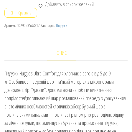
Добавить в список желаний
Сравнить
Артикул:
5029053547817
Категорія:
Підгузки
ОПИС
Підгузки Huggies Ultra Comfort для хлопчиків вагою від 5 до 9
кг.Особливості: верхній шар – м’який матеріал з мікропорами
дозволяє шкірі “дихати”, допомагаючи запобігти виникненню
попрілостей;поглинаючий шар розташований спереду з урахуванням
анатомічних особливостей хлопчиків;абсорбуючий шар з
поглинаючими каналами – поглинає і рівномірно розподіляє рідину
за лічені секунди, що зменшує набухання та провисання підгузка;
еластичний поясок – добре прилягає до тіла, але при цьому не