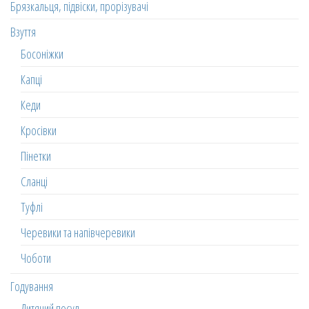
Брязкальця, підвіски, прорізувачі
Взуття
Босоніжки
Капці
Кеди
Кросівки
Пінетки
Сланці
Туфлі
Черевики та напівчеревики
Чоботи
Годування
Дитячий посуд