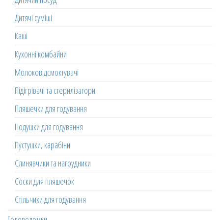
Дитячі суміші
Каші
Кухонні комбайни
Молоковідсмоктувачі
Підігрівачі та стерилізатори
Пляшечки для годування
Подушки для годування
Пустушки, карабіни
Слинявчики та нагрудники
Соски для пляшечок
Стільчики для годування
Головоломки