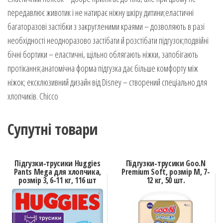
передавлює животик і не натирає ніжну шкіру дитини;еластичні
багаторазові застібки з закругленими краями – дозволяють в разі
необхідності неодноразово застібати й розстібати підгузок;подвійні
бічні бортики – еластичні, щільно облягають ніжки, запобігають
протікання;анатомічна форма підгузка дає більше комфорту між
ніжок; ексклюзивний дизайн від Disney – створений спеціально для
хлопчиків. Chicco
Супутні товари
Підгузки-трусики Huggies
Підгузки-трусики Goo.N
Pants Mega для хлопчика,
Premium Soft, розмір M, 7-
розмір 3, 6-11 кг, 116 шт
12 кг, 50 шт.