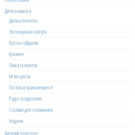
Дитяча кімната
Дитяча безпека
Зволожувачі повітря
Крісла-гойдалки
Купання
Ліжка та манежі
М'які крісла
Постільні приналежності
Радіо та відеоняні
Столики для сповивання
Ходунки
Дитячий транспорт