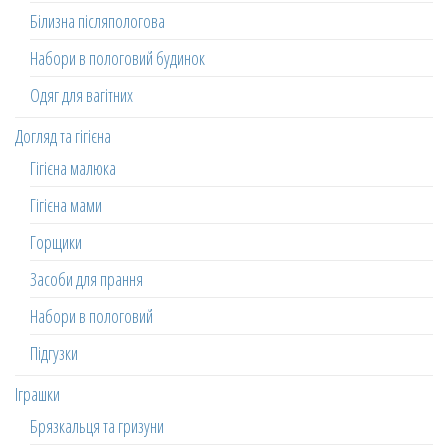
Білизна післяпологова
Набори в пологовий будинок
Одяг для вагітних
Догляд та гігієна
Гігієна малюка
Гігієна мами
Горщики
Засоби для прання
Набори в пологовий
Підгузки
Іграшки
Брязкальця та гризуни