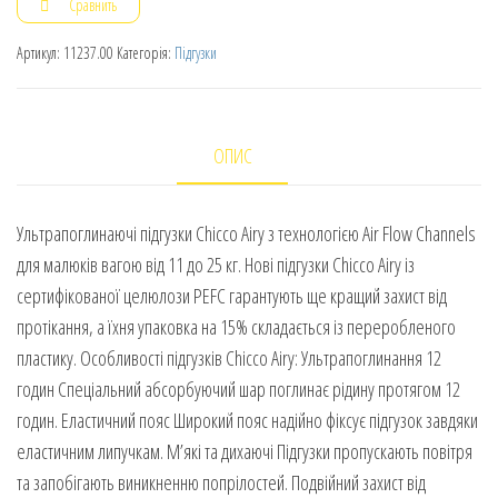
Сравнить
Артикул:
11237.00
Категорія:
Підгузки
ОПИС
Ультрапоглинаючі підгузки Chicco Airy з технологією Air Flow Channels
для малюків вагою від 11 до 25 кг. Нові підгузки Chicco Airy із
сертифікованої целюлози PEFC гарантують ще кращий захист від
протікання, а їхня упаковка на 15% складається із переробленого
пластику. Особливості підгузків Chicco Airy: Ультрапоглинання 12
годин Спеціальний абсорбуючий шар поглинає рідину протягом 12
годин. Еластичний пояс Широкий пояс надійно фіксує підгузок завдяки
еластичним липучкам. М’які та дихаючі Підгузки пропускають повітря
та запобігають виникненню попрілостей. Подвійний захист від