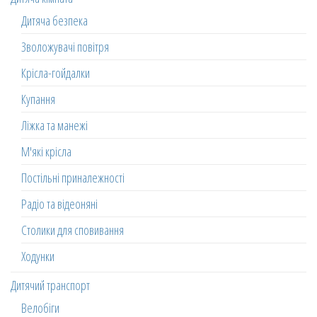
Дитяча безпека
Зволожувачі повітря
Крісла-гойдалки
Купання
Ліжка та манежі
М'які крісла
Постільні приналежності
Радіо та відеоняні
Столики для сповивання
Ходунки
Дитячий транспорт
Велобіги