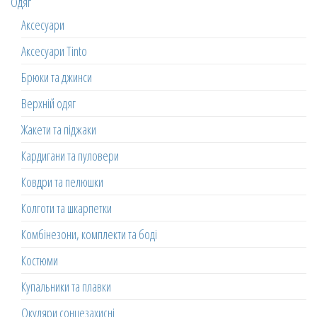
Одяг
Аксесуари
Аксесуари Tinto
Брюки та джинси
Верхній одяг
Жакети та піджаки
Кардигани та пуловери
Ковдри та пелюшки
Колготи та шкарпетки
Комбінезони, комплекти та боді
Костюми
Купальники та плавки
Окуляри сонцезахисні