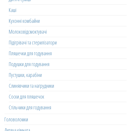
Каші
Кухонні комбайни
Молоковідсмоктувачі
Підігрівачі та стерилізатори
Пляшечки для годування
Подушки для годування
Пустушки, карабіни
Слинявчики та нагрудники
Соски для пляшечок
Стільчики для годування
Головоломки
Дитяча кімната