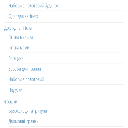
Набори в пологовий будинок
Одяг для вагітних
Догляд та гігієна
Гігієна малюка
Гігієна мами
Горщики
Засоби для прання
Набори в пологовий
Підгузки
Іграшки
Брязкальця та гризуни
Двомовні іграшки