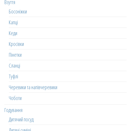
Взуття
Босоніжки
Капці
Кеди
Кросівки
Пінетки
Сланці
Туфлі
Черевики та напівчеревики
Чоботи
Годування
Дитячий посуд
Дитячі суміші