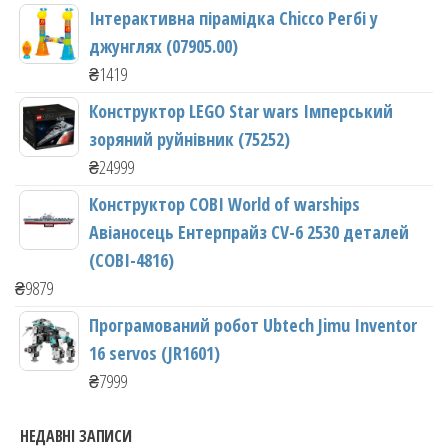
Інтерактивна пірамідка Chicco Регбі у
джунглях (07905.00)
₴
1419
Конструктор LEGO Star wars Імперський
зоряний руйнівник (75252)
₴
24999
Конструктор COBI World of warships
Авіаносець Ентерпрайз CV-6 2530 деталей
(COBI-4816)
₴
9879
Програмований робот Ubtech Jimu Inventor
16 servos (JR1601)
₴
7999
НЕДАВНІ ЗАПИСИ