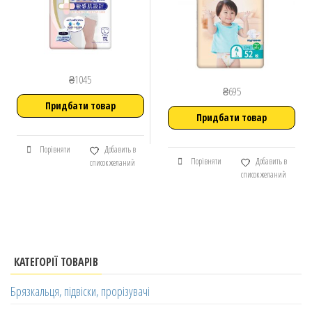
₴
1045
₴
695
Придбати товар
Придбати товар
Порівняти
Добавить в
Порівняти
Добавить в
список желаний
список желаний
КАТЕГОРІЇ ТОВАРІВ
Брязкальця, підвіски, прорізувачі