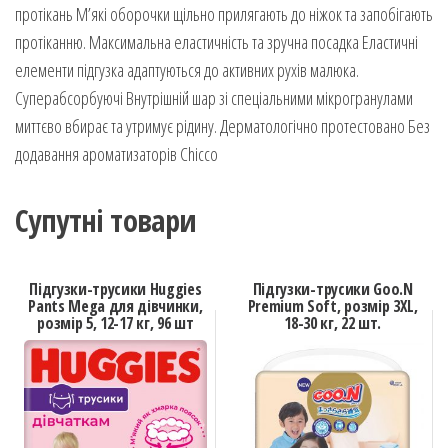
протікань М’які оборочки щільно прилягають до ніжок та запобігають
протіканню. Максимальна еластичність та зручна посадка Еластичні
елементи підгузка адаптуються до активних рухів малюка.
Суперабсорбуючі Внутрішній шар зі спеціальними мікрогранулами
миттєво вбирає та утримує рідину. Дерматологічно протестовано Без
додавання ароматизаторів Chicco
Супутні товари
Підгузки-трусики Huggies
Підгузки-трусики Goo.N
Pants Mega для дівчинки,
Premium Soft, розмір 3XL,
розмір 5, 12-17 кг, 96 шт
18-30 кг, 22 шт.