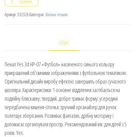
Сравнить
Артикул:
532326
Категорія:
Шкільні пенали
ОПИС
Пенал Yes 3d HP-07 «Футбол» насиченого синього кольору
прикрашений об’ємними зображеннями з футбольною тематикою.
Оригінальний дизайн виробу ефектно завершить образ сучасного
школяра. Характеристики: 1 основне відділення застібається на
подвійну блискавку; твердий, добре тримає форму; усередині
передбачена кишеня-сіточка; зручний органайзер для ручок
полегшує зберігання. Розвиває фантазію, дрібну моторику і
допомагає організувати простір. Рекомендований вік: для дітей з 5
років. Yes