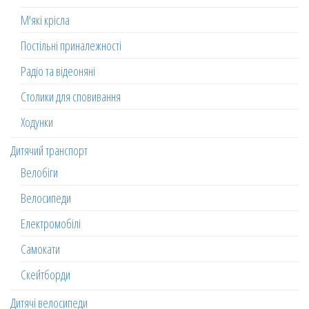
М'які крісла
Постільні приналежності
Радіо та відеоняні
Столики для сповивання
Ходунки
Дитячий транспорт
Велобіги
Велосипеди
Електромобілі
Самокати
Скейтборди
Дитячі велосипеди