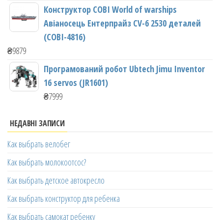
Конструктор COBI World of warships
Авіаносець Ентерпрайз CV-6 2530 деталей
(COBI-4816)
₴
9879
Програмований робот Ubtech Jimu Inventor
16 servos (JR1601)
₴
7999
НЕДАВНІ ЗАПИСИ
Как выбрать велобег
Как выбрать молокоотсос?
Как выбрать детское автокресло
Как выбрать конструктор для ребенка
Как выбрать самокат ребенку