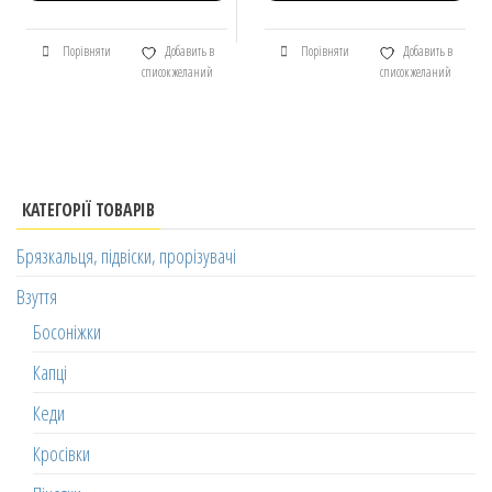
Порівняти
Добавить в
Порівняти
Добавить в
список желаний
список желаний
КАТЕГОРІЇ ТОВАРІВ
Брязкальця, підвіски, прорізувачі
Взуття
Босоніжки
Капці
Кеди
Кросівки