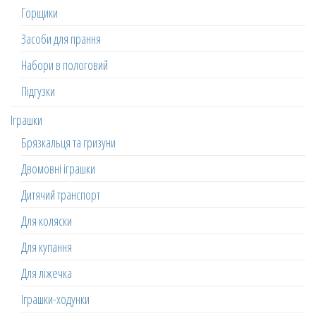
Горщики
Засоби для прання
Набори в пологовий
Підгузки
Іграшки
Брязкальця та гризуни
Двомовні іграшки
Дитячий транспорт
Для коляски
Для купання
Для ліжечка
Іграшки-ходунки