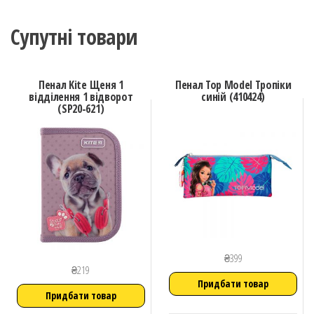
Супутні товари
Пенал Kite Щеня 1
Пенал Top Model Тропіки
відділення 1 відворот
синій (410424)
(SP20-621)
₴
399
₴
219
Придбати товар
Придбати товар