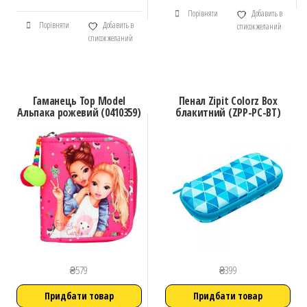
Порівняти
Добавить в
Порівняти
Добавить в
список желаний
список желаний
Гаманець Top Model
Пенал Zipit Colorz Box
Альпака рожевий (0410359)
блакитний (ZPP-PC-BT)
₴
579
₴
399
Придбати товар
Придбати товар