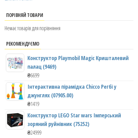
ПОРІВНЯЙ ТОВАРИ
Немає товарів для порівняння
РЕКОМЕНДУЄМО
Конструктор Playmobil Magic Кришталевий
палац (9469)
₴
6699
Інтерактивна пірамідка Chicco Регбі у
джунглях (07905.00)
₴
1419
Конструктор LEGO Star wars Імперський
зоряний руйнівник (75252)
₴
24999