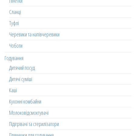
Пінетки
Сланці
Туфлі
Черевики та напівчеревики
Чоботи
Годування
Дитячий посуд
Дитячі суміші
Каші
Кухонні комбайни
Молоковідсмоктувачі
Підігрівачі та стерилізатори
Пляшечки для годування