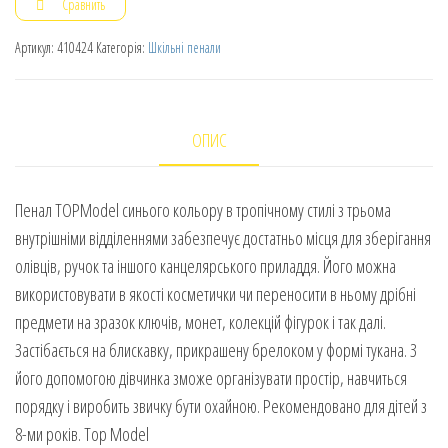
Сравнить
Артикул:
410424
Категорія:
Шкільні пенали
ОПИС
Пенал TOPModel синього кольору в тропічному стилі з трьома
внутрішніми відділеннями забезпечує достатньо місця для зберігання
олівців, ручок та іншого канцелярського приладдя. Його можна
використовувати в якості косметички чи переносити в ньому дрібні
предмети на зразок ключів, монет, колекцій фігурок і так далі.
Застібається на блискавку, прикрашену брелоком у формі тукана. З
його допомогою дівчинка зможе організувати простір, навчиться
порядку і виробить звичку бути охайною. Рекомендовано для дітей з
8-ми років. Top Model