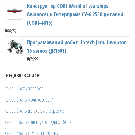
Конструктор COBI World of warships
Авіаносець Ентерпрайз CV-6 2530 деталей
(COBI-4816)
₴
9879
Програмований робот Ubtech Jimu Inventor
16 servos (JR1601)
₴
7999
НЕДАВНІ ЗАПИСИ
Как выбрать велобег
Как выбрать молокоотсос?
Как выбрать детское автокресло
Как выбрать конструктор для ребенка
Как выбрать самокат ребенку