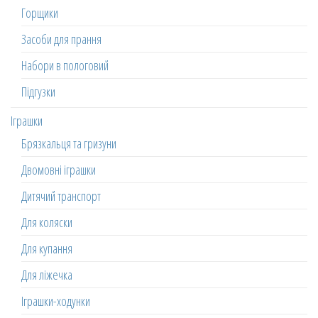
Горщики
Засоби для прання
Набори в пологовий
Підгузки
Іграшки
Брязкальця та гризуни
Двомовні іграшки
Дитячий транспорт
Для коляски
Для купання
Для ліжечка
Іграшки-ходунки