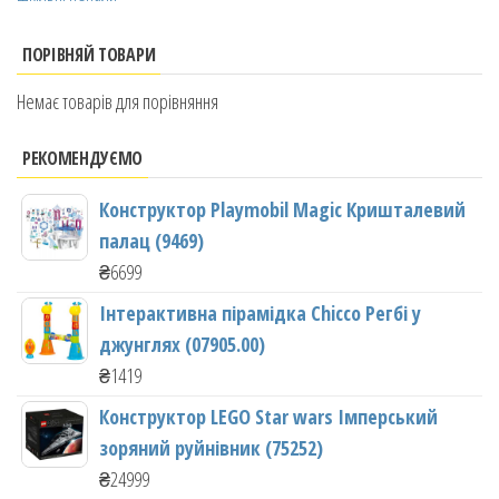
ПОРІВНЯЙ ТОВАРИ
Немає товарів для порівняння
РЕКОМЕНДУЄМО
Конструктор Playmobil Magic Кришталевий
палац (9469)
₴
6699
Інтерактивна пірамідка Chicco Регбі у
джунглях (07905.00)
₴
1419
Конструктор LEGO Star wars Імперський
зоряний руйнівник (75252)
₴
24999