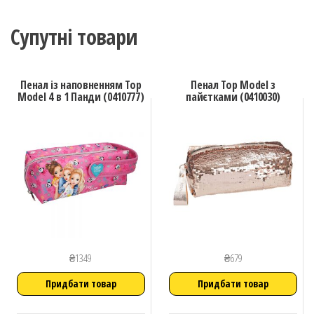
Супутні товари
Пенал із наповненням Top
Пенал Top Model з
Model 4 в 1 Панди (0410777)
пайєтками (0410030)
₴
1349
₴
679
Придбати товар
Придбати товар