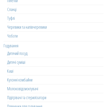
Пінетки
Сланці
Туфлі
Черевики та напівчеревики
Чоботи
Годування
Дитячий посуд
Дитячі суміші
Каші
Кухонні комбайни
Молоковідсмоктувачі
Підігрівачі та стерилізатори
Пляшечки для годування