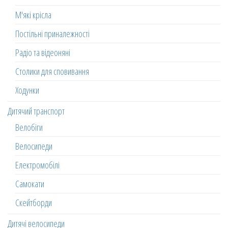
М'які крісла
Постільні приналежності
Радіо та відеоняні
Столики для сповивання
Ходунки
Дитячий транспорт
Велобіги
Велосипеди
Електромобілі
Самокати
Скейтборди
Дитячі велосипеди