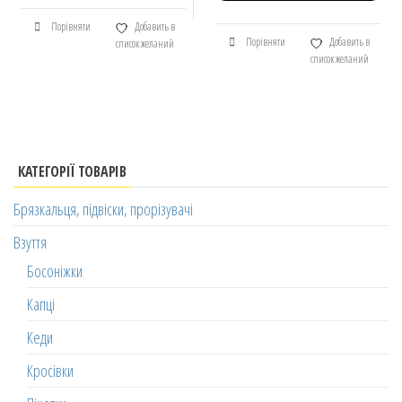
Порівняти
Добавить в
Порівняти
Добавить в
список желаний
список желаний
КАТЕГОРІЇ ТОВАРІВ
Брязкальця, підвіски, прорізувачі
Взуття
Босоніжки
Капці
Кеди
Кросівки