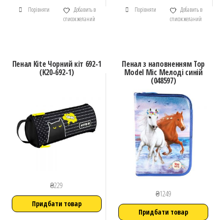
Порівняти
Добавить в
Порівняти
Добавить в
список желаний
список желаний
Пенал Kite Чорний кіт 692-1
Пенал з наповненням Top
(K20-692-1)
Model Міс Мелоді синій
(048597)
₴
229
₴
1249
Придбати товар
Придбати товар