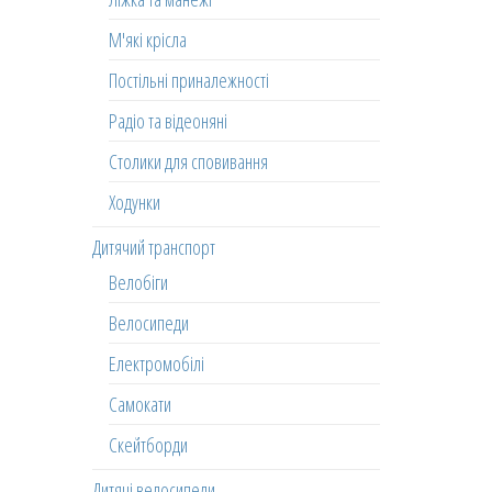
М'які крісла
Постільні приналежності
Радіо та відеоняні
Столики для сповивання
Ходунки
Дитячий транспорт
Велобіги
Велосипеди
Електромобілі
Самокати
Скейтборди
Дитячі велосипеди