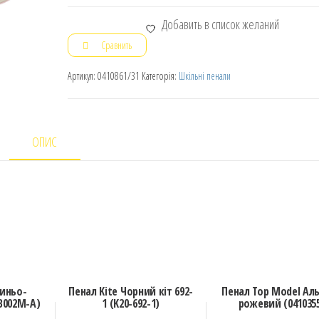
Добавить в список желаний
Сравнить
Артикул:
0410861/31
Категорія:
Шкільні пенали
ОПИС
Синьо-
Пенал Kite Чорний кіт 692-
Пенал Top Model Ал
B002M-A)
1 (K20-692-1)
рожевий (041035