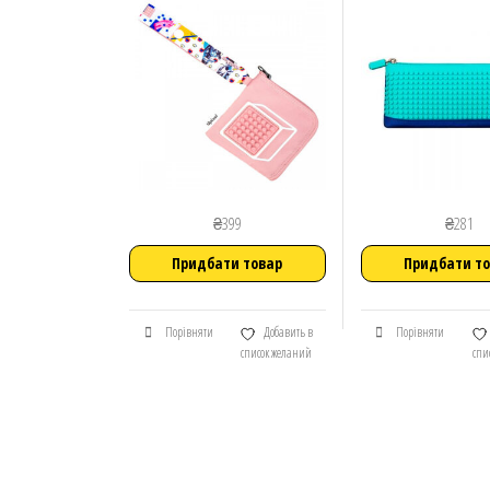
₴
399
₴
281
Придбати товар
Придбати т
Порівняти
Добавить в
Порівняти
список желаний
спи