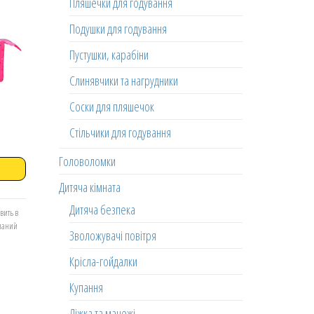
Пляшечки для годування
Подушки для годування
Пустушки, карабіни
Слинявчики та нагрудники
Соски для пляшечок
Стільчики для годування
Головоломки
Дитяча кімната
Дитяча безпека
вить в
еланий
Зволожувачі повітря
Крісла-гойдалки
Купання
Ліжка та манежі