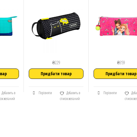
₴
229
₴
359
овар
Придбати товар
Придбати товар
Добавить в
Порівняти
Добавить в
Порівняти
Доба
сок желаний
список желаний
список ж