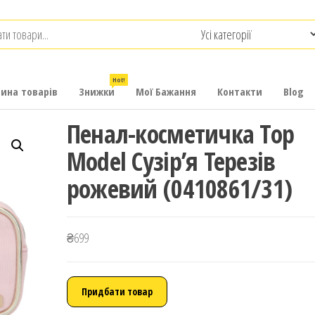
.com.ua
-
итячих
Hot!
рина товарів
Знижки
Мої Бажання
Контакти
Blog
Пенал-косметичка Top
Model Сузір’я Терезів
рожевий (0410861/31)
₴
699
Придбати товар