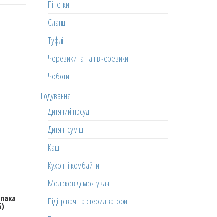
Пінетки
Сланці
Туфлі
Черевики та напівчеревики
Чоботи
Годування
Дитячий посуд
Дитячі суміші
Каші
Кухонні комбайни
Молоковідсмоктувачі
ьпака
Підігрівачі та стерилізатори
5)