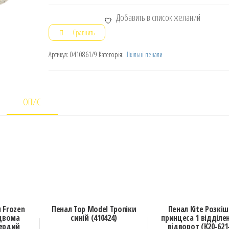
Добавить в список желаний
Сравнить
Артикул:
0410861/9
Категорія:
Шкільні пенали
ОПИС
 Frozen
Пенал Top Model Тропіки
Пенал Kite Розкі
двома
синій (410424)
принцеса 1 відділен
ердий
відворот (K20-621