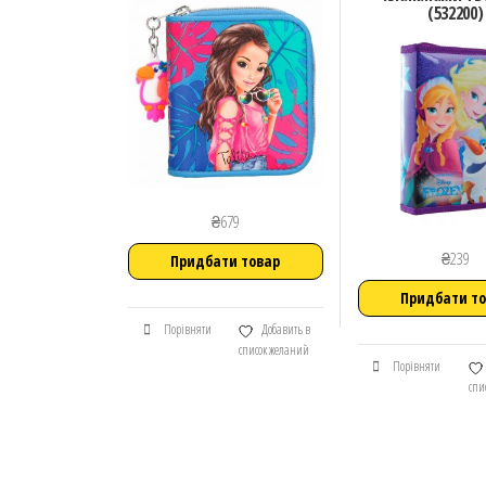
(532200)
₴
679
₴
239
Придбати товар
Придбати т
Порівняти
Добавить в
список желаний
Порівняти
спи