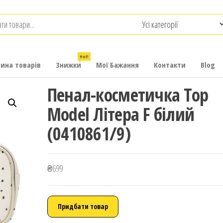
.com.ua
-
итячих
Hot!
рина товарів
Знижки
Мої Бажання
Контакти
Blog
Пенал-косметичка Top
Model Літера F білий
(0410861/9)
₴
699
Придбати товар