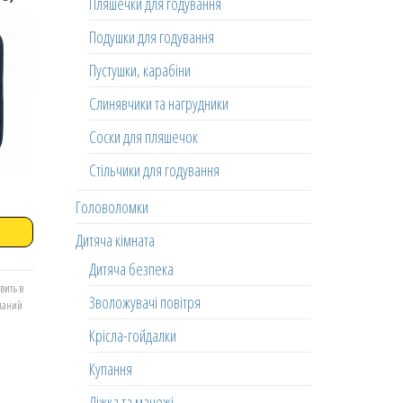
Пляшечки для годування
Подушки для годування
Пустушки, карабіни
Слинявчики та нагрудники
Соски для пляшечок
Стільчики для годування
Головоломки
Дитяча кімната
Дитяча безпека
вить в
Зволожувачі повітря
еланий
Крісла-гойдалки
Купання
Ліжка та манежі