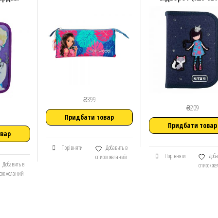
₴
399
₴
209
Придбати товар
Придбати товар
овар
Порівняти
Добавить в
Порівняти
Доба
список желаний
Добавить в
список ж
сок желаний