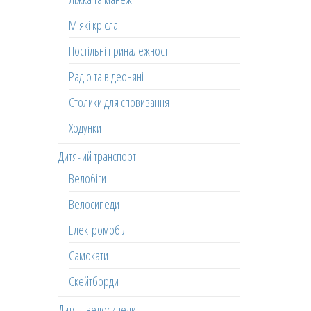
М'які крісла
Постільні приналежності
Радіо та відеоняні
Столики для сповивання
Ходунки
Дитячий транспорт
Велобіги
Велосипеди
Електромобілі
Самокати
Скейтборди
Дитячі велосипеди