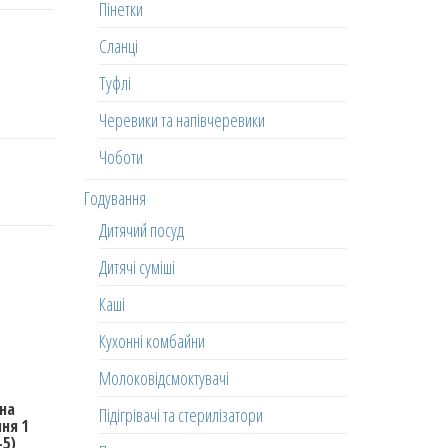
Пінетки
Сланці
Туфлі
Черевики та напівчеревики
Чоботи
Годування
Дитячий посуд
Дитячі суміші
Каші
Кухонні комбайни
Молоковідсмоктувачі
шна
Підігрівачі та стерилізатори
ня 1
-5)