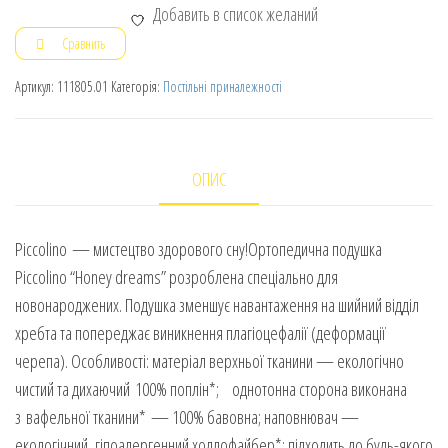
Добавить в список желаний
Сравнить
Артикул:
111805.01
Категорія:
Постільні приналежності
ОПИС
Piccolino — мистецтво здорового сну!Ортопедична подушка
Piccolino “Honey dreams” розроблена спеціально для
новонароджених. Подушка зменшує навантаження на шийний відділ
хребта та попереджає виникнення плагіоцефалії (деформації
черепа). Особливості: матеріал верхньої тканини — екологічно
чистий та дихаючий 100% поплін*; однотонна сторона виконана
з вафельної тканини* — 100% бавовна; наповнювач —
екологічний, гіпоалергенний холлофайбер*; підходить до будь-якого