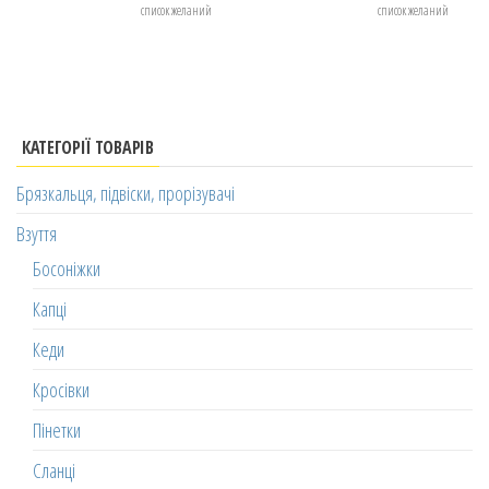
список желаний
список желаний
КАТЕГОРІЇ ТОВАРІВ
Брязкальця, підвіски, прорізувачі
Взуття
Босоніжки
Капці
Кеди
Кросівки
Пінетки
Сланці