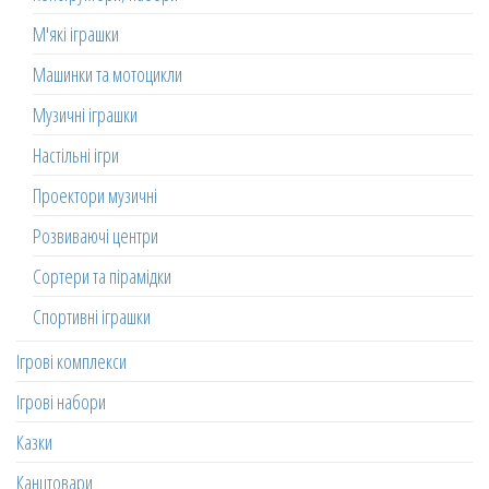
М'які іграшки
Машинки та мотоцикли
Музичні іграшки
Настільні ігри
Проектори музичні
Розвиваючі центри
Сортери та пірамідки
Спортивні іграшки
Ігрові комплекси
Ігрові набори
Казки
Канцтовари