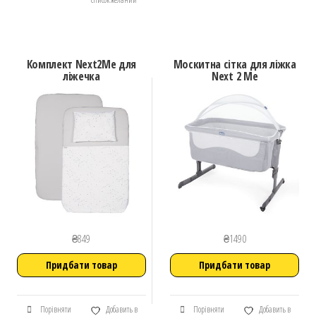
Комплект Next2Me для
Москитна сітка для ліжка
ліжечка
Next 2 Me
₴
849
₴
1490
Придбати товар
Придбати товар
Порівняти
Добавить в
Порівняти
Добавить в