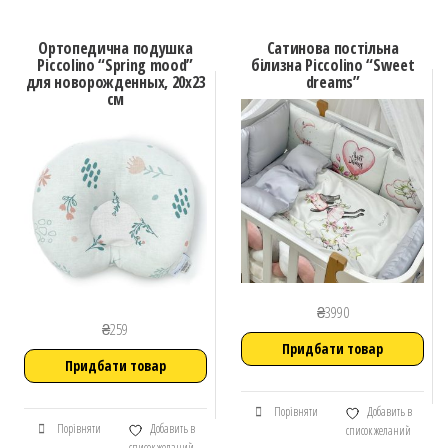
Ортопедична подушка
Сатинова постільна
Piccolino “Spring mood”
білизна Piccolino “Sweet
для новорожденных, 20х23
dreams”
см
₴
3990
₴
259
Придбати товар
Придбати товар
Порівняти
Добавить в
Порівняти
Добавить в
список желаний
список желаний