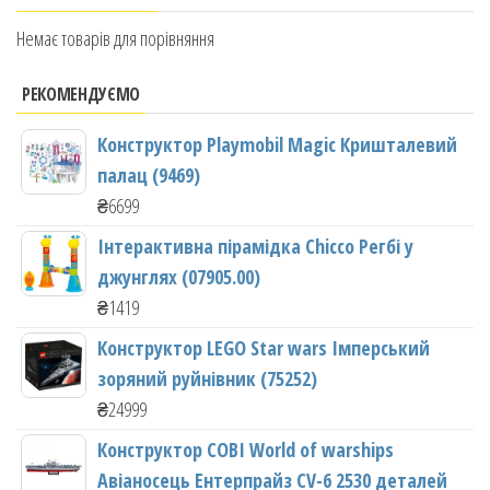
Немає товарів для порівняння
РЕКОМЕНДУЄМО
Конструктор Playmobil Magic Кришталевий
палац (9469)
₴
6699
Інтерактивна пірамідка Chicco Регбі у
джунглях (07905.00)
₴
1419
Конструктор LEGO Star wars Імперський
зоряний руйнівник (75252)
₴
24999
Конструктор COBI World of warships
Авіаносець Ентерпрайз CV-6 2530 деталей