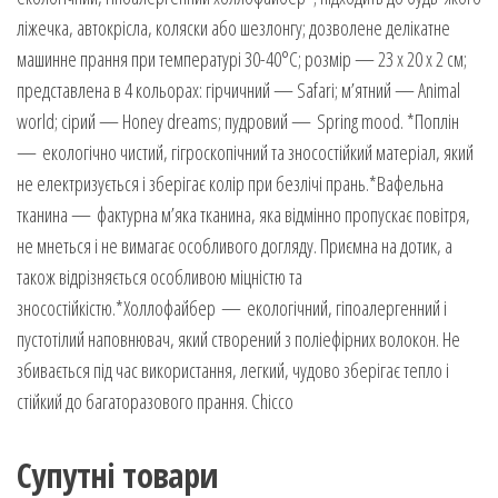
ліжечка, автокрісла, коляски або шезлонгу; дозволене делікатне
машинне прання при температурі 30-40°C; розмір — 23 х 20 х 2 см;
представлена в 4 кольорах: гірчичний — Safari; м’ятний — Animal
world; сірий — Honey dreams; пудровий — Spring mood. *Поплін
— екологічно чистий, гігроскопічний та зносостійкий матеріал, який
не електризується і зберігає колір при безлічі прань.*Вафельна
тканина — фактурна м’яка тканина, яка відмінно пропускає повітря,
не мнеться і не вимагає особливого догляду. Приємна на дотик, а
також відрізняється особливою міцністю та
зносостійкістю.*Холлофайбер — екологічний, гіпоалергенний і
пустотілий наповнювач, який створений з поліефірних волокон. Не
збивається під час використання, легкий, чудово зберігає тепло і
стійкий до багаторазового прання. Chicco
Супутні товари