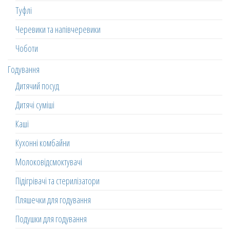
Туфлі
Черевики та напівчеревики
Чоботи
Годування
Дитячий посуд
Дитячі суміші
Каші
Кухонні комбайни
Молоковідсмоктувачі
Підігрівачі та стерилізатори
Пляшечки для годування
Подушки для годування