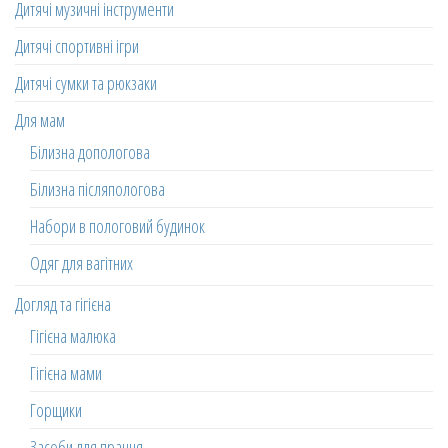
Дитячі музичні інструменти
Дитячі спортивні ігри
Дитячі сумки та рюкзаки
Для мам
Білизна допологова
Білизна післяпологова
Набори в пологовий будинок
Одяг для вагітних
Догляд та гігієна
Гігієна малюка
Гігієна мами
Горщики
Засоби для прання