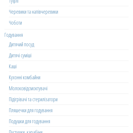
Туфлі
Черевики та напівчеревики
Чоботи
Годування
Дитячий посуд
Дитячі суміші
Каші
Кухонні комбайни
Молоковідсмоктувачі
Підігрівачі та стерилізатори
Пляшечки для годування
Подушки для годування
Пустушки, карабіни