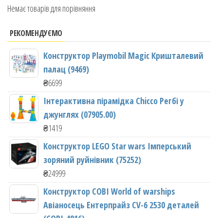
Немає товарів для порівняння
РЕКОМЕНДУЄМО
Конструктор Playmobil Magic Кришталевий
палац (9469)
₴
6699
Інтерактивна пірамідка Chicco Регбі у
джунглях (07905.00)
₴
1419
Конструктор LEGO Star wars Імперський
зоряний руйнівник (75252)
₴
24999
Конструктор COBI World of warships
Авіаносець Ентерпрайз CV-6 2530 деталей