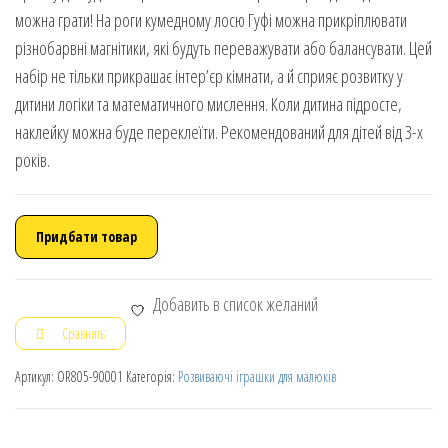
можна грати! На роги кумедному лосю Гуфі можна прикріплювати
різнобарвні магнітики, які будуть переважувати або балансувати. Цей
набір не тільки прикрашає інтер’єр кімнати, а й сприяє розвитку у
дитини логіки та математичного мислення. Коли дитина підросте,
наклейку можна буде переклеїти. Рекомендований для дітей від 3-х
років.
Придбати товар
Добавить в список желаний
Сравнить
Артикул:
OR805-90001
Категорія:
Розвиваючі іграшки для малюків