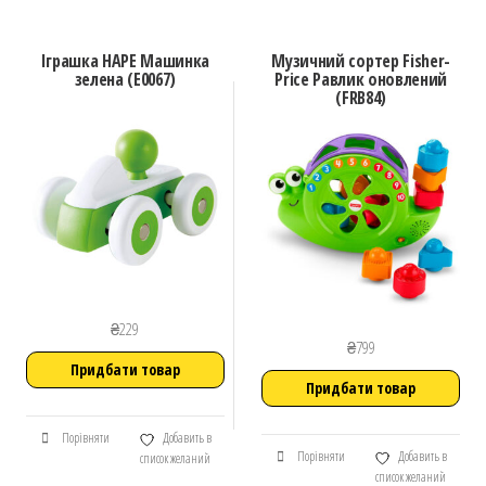
Іграшка HAPE Машинка
Музичний сортер Fisher-
зелена (E0067)
Price Равлик оновлений
(FRB84)
₴
229
₴
799
Придбати товар
Придбати товар
Порівняти
Добавить в
Порівняти
Добавить в
список желаний
список желаний