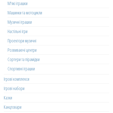
М'які іграшки
Машинки та мотоцикли
Музичні іграшки
Настільні ігри
Проектори музичні
Розвиваючі центри
Сортери та пірамідки
Спортивні іграшки
Ігрові комплекси
Ігрові набори
Казки
Канцтовари