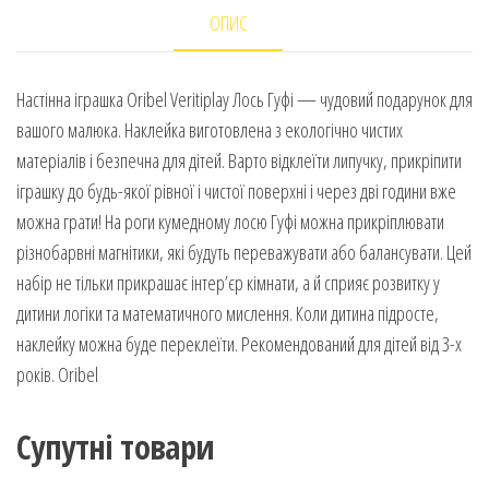
ОПИС
Настінна іграшка Oribel Veritiplay Лось Гуфі — чудовий подарунок для
вашого малюка. Наклейка виготовлена з екологічно чистих
матеріалів і безпечна для дітей. Варто відклеїти липучку, прикріпити
іграшку до будь-якої рівної і чистої поверхні і через дві години вже
можна грати! На роги кумедному лосю Гуфі можна прикріплювати
різнобарвні магнітики, які будуть переважувати або балансувати. Цей
набір не тільки прикрашає інтер’єр кімнати, а й сприяє розвитку у
дитини логіки та математичного мислення. Коли дитина підросте,
наклейку можна буде переклеїти. Рекомендований для дітей від 3-х
років. Oribel
Супутні товари