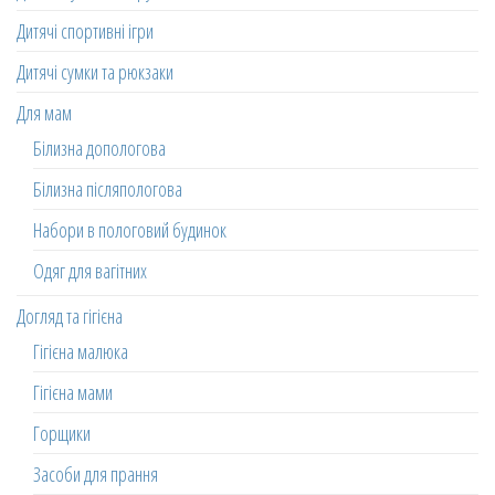
Дитячі спортивні ігри
Дитячі сумки та рюкзаки
Для мам
Білизна допологова
Білизна післяпологова
Набори в пологовий будинок
Одяг для вагітних
Догляд та гігієна
Гігієна малюка
Гігієна мами
Горщики
Засоби для прання