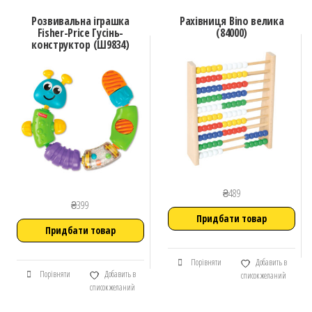
Розвивальна іграшка
Рахівниця Bino велика
Fisher-Price Гусінь-
(84000)
конструктор (Ш9834)
₴
489
₴
399
Придбати товар
Придбати товар
Порівняти
Добавить в
Порівняти
Добавить в
список желаний
список желаний