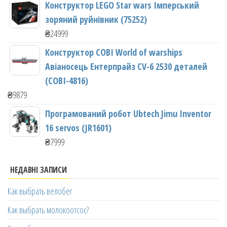
Конструктор LEGO Star wars Імперський
зоряний руйнівник (75252)
₴
24999
Конструктор COBI World of warships
Авіаносець Ентерпрайз CV-6 2530 деталей
(COBI-4816)
₴
9879
Програмований робот Ubtech Jimu Inventor
16 servos (JR1601)
₴
7999
НЕДАВНІ ЗАПИСИ
Как выбрать велобег
Как выбрать молокоотсос?