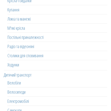
Крісла-гойдалки
Купання
Ліжка та манежі
М'які крісла
Постільні приналежності
Радіо та відеоняні
Столики для сповивання
Ходунки
Дитячий транспорт
Велобіги
Велосипеди
Електромобілі
Самокати