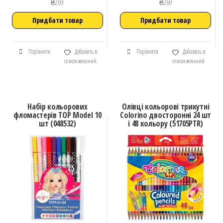
₴
269
₴
269
Придбати товар
Придбати товар
Порівняти
Добавить в
Порівняти
Добавить в
список желаний
список желаний
Набір кольорових
Олівці кольорові трикутні
фломастерів TOP Model 10
Colorino двосторонні 24 шт
шт (048532)
і 48 кольору (51705PTR)