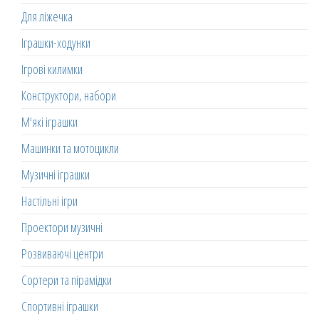
Для ліжечка
Іграшки-ходунки
Ігрові килимки
Конструктори, набори
М'які іграшки
Машинки та мотоцикли
Музичні іграшки
Настільні ігри
Проектори музичні
Розвиваючі центри
Сортери та пірамідки
Спортивні іграшки