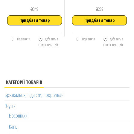
₴
349
₴
289
Придбати товар
Придбати товар
Порівняти
Добавить в
Порівняти
Добавить в
список желаний
список желаний
КАТЕГОРІЇ ТОВАРІВ
Брязкальця, підвіски, прорізувачі
Взуття
Босоніжки
Капці