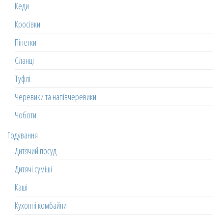
Кеди
Кросівки
Пінетки
Сланці
Туфлі
Черевики та напівчеревики
Чоботи
Годування
Дитячий посуд
Дитячі суміші
Каші
Кухонні комбайни