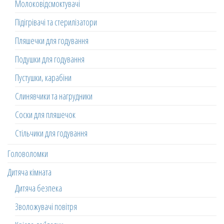
Молоковідсмоктувачі
Підігрівачі та стерилізатори
Пляшечки для годування
Подушки для годування
Пустушки, карабіни
Слинявчики та нагрудники
Соски для пляшечок
Стільчики для годування
Головоломки
Дитяча кімната
Дитяча безпека
Зволожувачі повітря