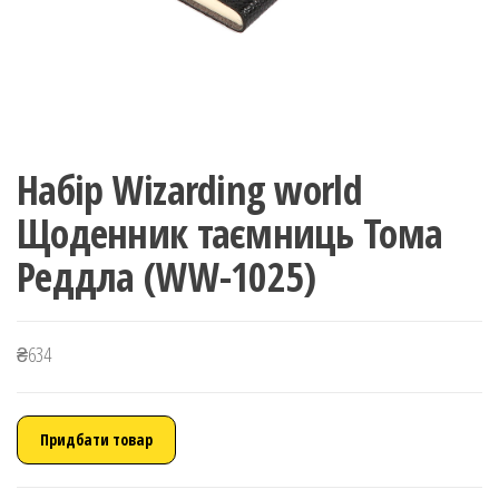
Набір Wizarding world
Щоденник таємниць Тома
Реддла (WW-1025)
₴
634
Придбати товар