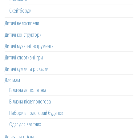
Скейтборди
Дитячі велосипеди
Дитячі конструктори
Дитячі музичні інструменти
Дитячі спортивні ігри
Дитячі сумки та рюкзаки
Для мам
Білизна допологова
Білизна післяпологова
Набори в пологовий будинок
Одяг для вагітних
Догляд та гігієна