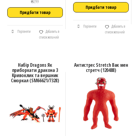
₴
299
Придбати товар
Придбати товар
Порівняти
Добавить в
Порівняти
Добавить в
список желаний
список желаний
Набір Dragons Як
Антистрес Stretch Вак мен
приборкати дракона 3
стретч (120488)
Кривоклик та вершник
Сморкал (SM66621/7328)