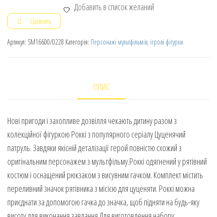
Добавить в список желаний
Сравнить
Артикул:
SM16600/0228
Категорія:
Персонажі мультфільмів, ігрові фігурки
ОПИС
Нові пригоди і захопливе дозвілля чекають дитину разом з
колекційної фігуркою Роккі з популярного серіалу Цуценячий
патруль. Завдяки якісній деталізації герой повністю схожий з
оригінальним персонажем з мультфільму.Роккі одягнений у рятівний
костюм і оснащений рюкзаком з висувним гачком. Комплект містить
переливний значок рятівника з місією для цуценяти. Роккі можна
приєднати за допомогою гачка до значка, щоб підняти на будь-яку
висоту для виконання завдання.Для виготовлення набору