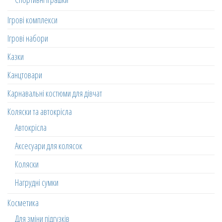
Ігрові комплекси
Ігрові набори
Казки
Канцтовари
Карнавальні костюми для дівчат
Коляски та автокрісла
Автокрісла
Аксесуари для колясок
Коляски
Нагрудні сумки
Косметика
Для зміни підгузків