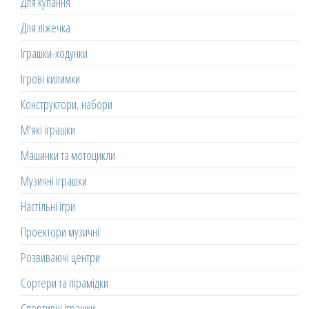
Для купання
Для ліжечка
Іграшки-ходунки
Ігрові килимки
Конструктори, набори
М'які іграшки
Машинки та мотоцикли
Музичні іграшки
Настільні ігри
Проектори музичні
Розвиваючі центри
Сортери та пірамідки
Спортивні іграшки