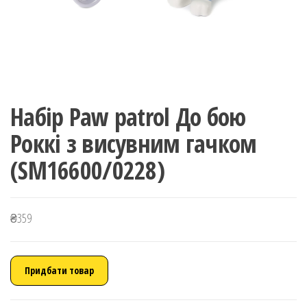
Набір Paw patrol До бою
Роккі з висувним гачком
(SM16600/0228)
₴
359
Придбати товар