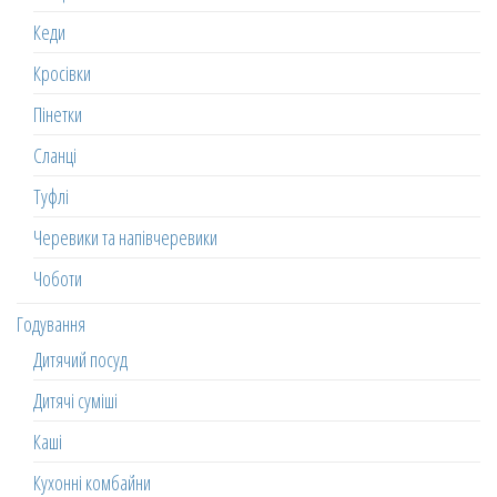
Кеди
Кросівки
Пінетки
Сланці
Туфлі
Черевики та напівчеревики
Чоботи
Годування
Дитячий посуд
Дитячі суміші
Каші
Кухонні комбайни