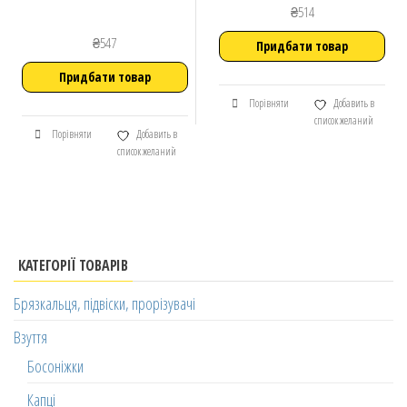
₴
514
₴
547
Придбати товар
Придбати товар
Порівняти
Добавить в
список желаний
Порівняти
Добавить в
список желаний
КАТЕГОРІЇ ТОВАРІВ
Брязкальця, підвіски, прорізувачі
Взуття
Босоніжки
Капці