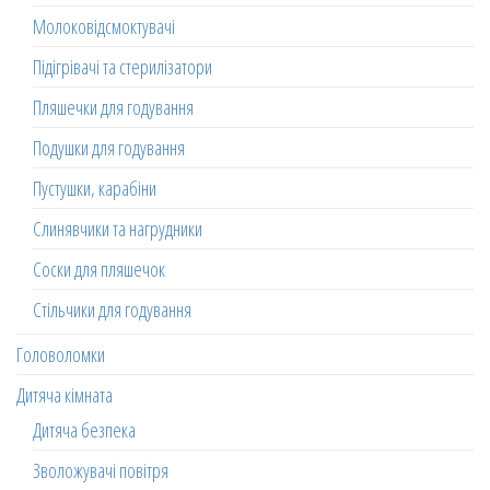
Молоковідсмоктувачі
Підігрівачі та стерилізатори
Пляшечки для годування
Подушки для годування
Пустушки, карабіни
Слинявчики та нагрудники
Соски для пляшечок
Стільчики для годування
Головоломки
Дитяча кімната
Дитяча безпека
Зволожувачі повітря