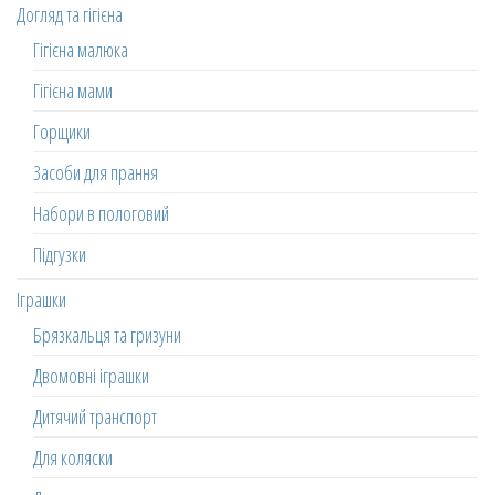
Догляд та гігієна
Гігієна малюка
Гігієна мами
Горщики
Засоби для прання
Набори в пологовий
Підгузки
Іграшки
Брязкальця та гризуни
Двомовні іграшки
Дитячий транспорт
Для коляски