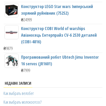
Конструктор LEGO Star wars Імперський
зоряний руйнівник (75252)
₴
24999
Конструктор COBI World of warships
Авіаносець Ентерпрайз CV-6 2530 деталей
(COBI-4816)
₴
9879
Програмований робот Ubtech Jimu Inventor
16 servos (JR1601)
₴
7999
НЕДАВНІ ЗАПИСИ
Как выбрать велобег
Как выбрать молокоотсос?