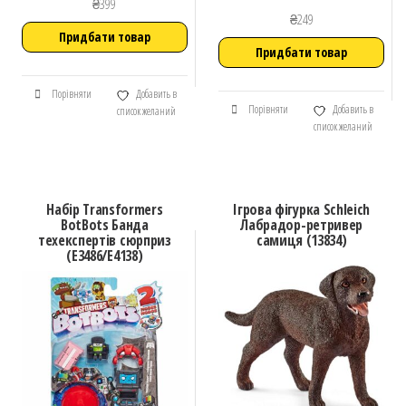
₴
399
₴
249
Придбати товар
Придбати товар
Порівняти
Добавить в
Порівняти
Добавить в
список желаний
список желаний
Набір Transformers
Ігрова фігурка Schleich
BotBots Банда
Лабрадор-ретривер
техекспертів сюрприз
самиця (13834)
(E3486/E4138)