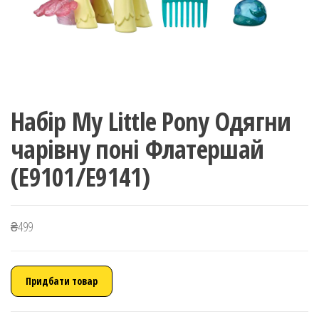
Набір My Little Pony Одягни
чарівну поні Флатершай
(E9101/E9141)
₴
499
Придбати товар