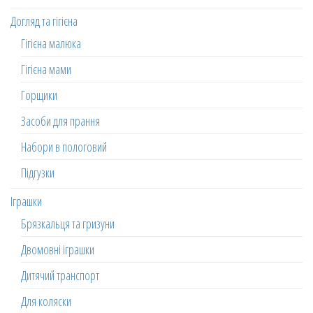
Догляд та гігієна
Гігієна малюка
Гігієна мами
Горщики
Засоби для прання
Набори в пологовий
Підгузки
Іграшки
Брязкальця та гризуни
Двомовні іграшки
Дитячий транспорт
Для коляски