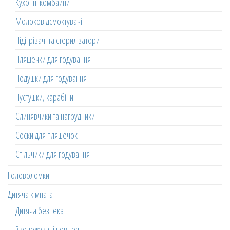
Кухонні комбайни
Молоковідсмоктувачі
Підігрівачі та стерилізатори
Пляшечки для годування
Подушки для годування
Пустушки, карабіни
Слинявчики та нагрудники
Соски для пляшечок
Стільчики для годування
Головоломки
Дитяча кімната
Дитяча безпека
Зволожувачі повітря