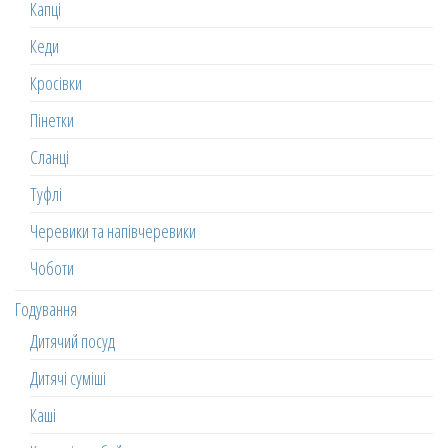
Капці
Кеди
Кросівки
Пінетки
Сланці
Туфлі
Черевики та напівчеревики
Чоботи
Годування
Дитячий посуд
Дитячі суміші
Каші