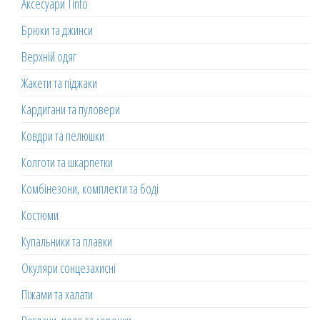
Аксесуари Tinto
Брюки та джинси
Верхній одяг
Жакети та піджаки
Кардигани та пуловери
Ковдри та пелюшки
Колготи та шкарпетки
Комбінезони, комплекти та боді
Костюми
Купальники та плавки
Окуляри сонцезахисні
Піжами та халати