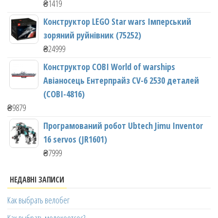
₴
1419
Конструктор LEGO Star wars Імперський
зоряний руйнівник (75252)
₴
24999
Конструктор COBI World of warships
Авіаносець Ентерпрайз CV-6 2530 деталей
(COBI-4816)
₴
9879
Програмований робот Ubtech Jimu Inventor
16 servos (JR1601)
₴
7999
НЕДАВНІ ЗАПИСИ
Как выбрать велобег