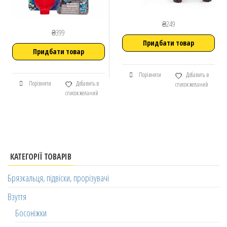
₴
249
₴
399
Придбати товар
Придбати товар
Порівняти
Добавить в
Порівняти
Добавить в
список желаний
список желаний
КАТЕГОРІЇ ТОВАРІВ
Брязкальця, підвіски, прорізувачі
Взуття
Босоніжки