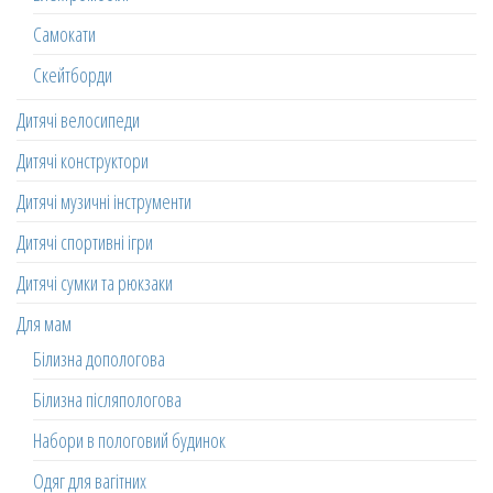
Самокати
Скейтборди
Дитячі велосипеди
Дитячі конструктори
Дитячі музичні інструменти
Дитячі спортивні ігри
Дитячі сумки та рюкзаки
Для мам
Білизна допологова
Білизна післяпологова
Набори в пологовий будинок
Одяг для вагітних