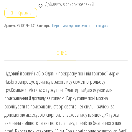
Добавить в список желаний
Сравнить
Артикул:
E9101/E9141
Категорія:
Персонажі мультфільмів, ігрові фігурки
ОПИС
Чудовий ігровий набір Одягни прекрасну поні від торгової марки
Hasbro запрошує дівчинку в захопливу сюжетно-рольову
гру.Комплект містить: фігурку поні Флаттершай;аксесуари для
прикрашання й догляду за гривою. Гарну гриву поні можна
розчісувати та прикрашати, створювати з неї стильні зачіски за
допомогою аксесуарів-сюрпризів, захованих у пляшечці.Фігурка
виконана з міцного та якісного пластику, повністю безпечного для
дітей. Висота поні становить 13 см. Гра з поні сприяє розвитку дрібної