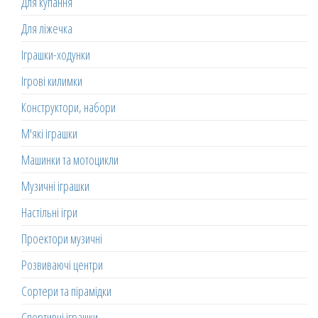
Для купання
Для ліжечка
Іграшки-ходунки
Ігрові килимки
Конструктори, набори
М'які іграшки
Машинки та мотоцикли
Музичні іграшки
Настільні ігри
Проектори музичні
Розвиваючі центри
Сортери та пірамідки
Спортивні іграшки