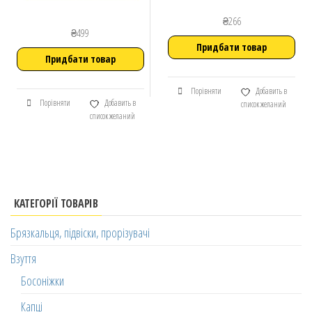
₴
266
₴
499
Придбати товар
Придбати товар
Порівняти
Добавить в
Порівняти
Добавить в
список желаний
список желаний
КАТЕГОРІЇ ТОВАРІВ
Брязкальця, підвіски, прорізувачі
Взуття
Босоніжки
Капці