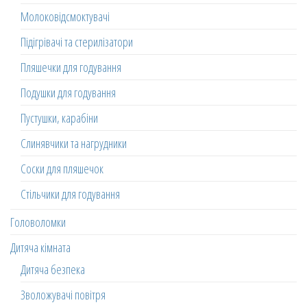
Молоковідсмоктувачі
Підігрівачі та стерилізатори
Пляшечки для годування
Подушки для годування
Пустушки, карабіни
Слинявчики та нагрудники
Соски для пляшечок
Стільчики для годування
Головоломки
Дитяча кімната
Дитяча безпека
Зволожувачі повітря