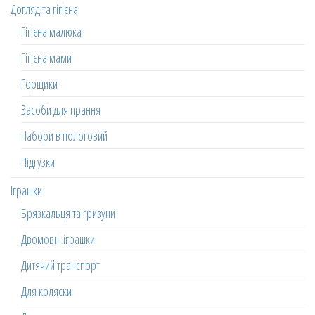
Догляд та гігієна
Гігієна малюка
Гігієна мами
Горщики
Засоби для прання
Набори в пологовий
Підгузки
Іграшки
Брязкальця та гризуни
Двомовні іграшки
Дитячий транспорт
Для коляски