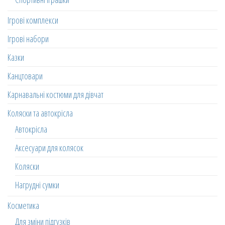
Ігрові комплекси
Ігрові набори
Казки
Канцтовари
Карнавальні костюми для дівчат
Коляски та автокрісла
Автокрісла
Аксесуари для колясок
Коляски
Нагрудні сумки
Косметика
Для зміни підгузків