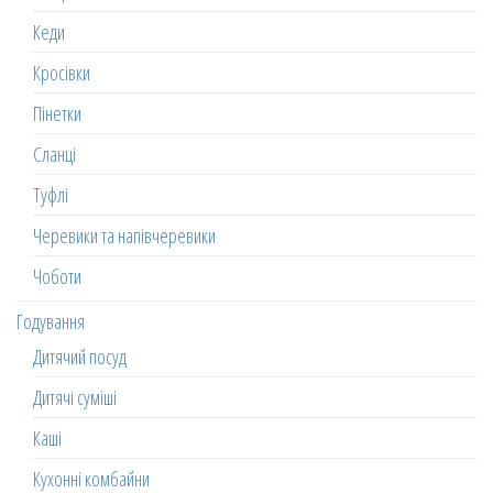
Кеди
Кросівки
Пінетки
Сланці
Туфлі
Черевики та напівчеревики
Чоботи
Годування
Дитячий посуд
Дитячі суміші
Каші
Кухонні комбайни