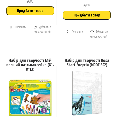
₴
383
₴
275
Придбати товар
Придбати товар
Порівняти
Добавить в
Порівняти
Добавить в
список желаний
список желаний
Набір для творчості Мій
Набір для творчості Rosa
перший пазл-наклейка (81-
Start Енергія (N0001392)
8113)