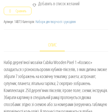
Добавить в список желаний
Сравнить
Артикул:
14873
Категорія:
Набори для творчості і рукоділля
ОПИС
Набір дерев’яної мозаїки Cubika Wooden Pixel 1 «Космос»
складається з різнокольорових кубиків-пікселів, з яких дитина зможе
зібрати 7 зображень на космічну тематику: ракета; астронавт;
супутник; планета; літальна тарілка; 2 сюрприз-зображень.
Комплектація: 250 дерев’яних пікселів; ігрове поле; схеми; інструкція.
Збирати картинку в спеціальній рамці пропонується двома
способами: згідно зі схемою або за номерами (керуючись таблицею
відповідності кольорів). В процесі гри розвивається дрібна