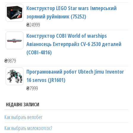
Конструктор LEGO Star wars Імперський
зоряний руйнівник (75252)
₴
24999
Конструктор COBI World of warships
Авіаносець Ентерпрайз CV-6 2530 деталей
(COBI-4816)
₴
9879
Програмований робот Ubtech Jimu Inventor
16 servos (JR1601)
₴
7999
НЕДАВНІ ЗАПИСИ
Как выбрать велобег
Как выбрать молокоотсос?