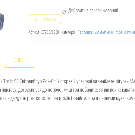
Добавить в список желаний
Сравнить
Артикул:
E7955/E8581
Категорія:
Персонажі мультфільмів, ігрові фігурки
ОПИС
Trolls S2 Світовий тур Рок-Сіті.У яскравій упаковці ви знайдете фігурки Ма
а підставу, доторкніться до летючої миші і ви побачите, як він почне киват
 вони відвідують різні королівства тролів і знайомляться з новими музичним