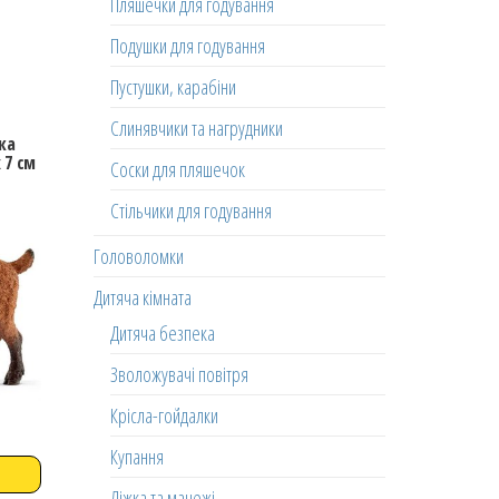
Пляшечки для годування
Подушки для годування
Пустушки, карабіни
Слинявчики та нагрудники
ка
х 7 см
Соски для пляшечок
Стільчики для годування
Головоломки
Дитяча кімната
Дитяча безпека
Зволожувачі повітря
Крісла-гойдалки
Купання
Ліжка та манежі