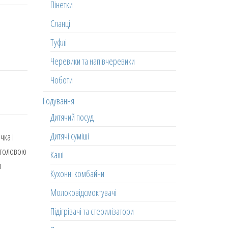
Пінетки
Сланці
Туфлі
Черевики та напівчеревики
Чоботи
Годування
Дитячий посуд
Дитячі суміші
чка і
и головою
Каші
и
Кухонні комбайни
Молоковідсмоктувачі
Підігрівачі та стерилізатори