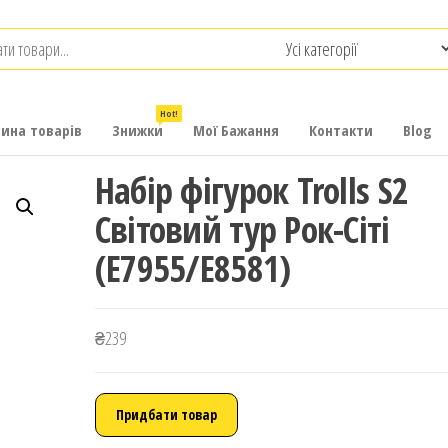
.com.ua
-
итячих
Hot!
рина товарів
Знижки
Мої Бажання
Контакти
Blog
Набір фігурок Trolls S2
Світовий тур Рок-Сіті
(E7955/E8581)
₴
239
Придбати товар