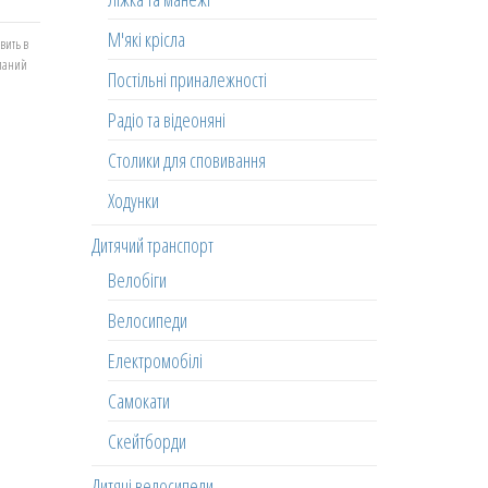
М'які крісла
вить в
еланий
Постільні приналежності
Радіо та відеоняні
Столики для сповивання
Ходунки
Дитячий транспорт
Велобіги
Велосипеди
Електромобілі
Самокати
Скейтборди
Дитячі велосипеди