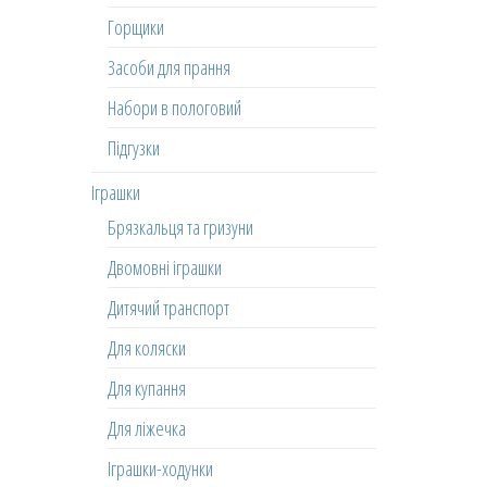
Горщики
Засоби для прання
Набори в пологовий
Підгузки
Іграшки
Брязкальця та гризуни
Двомовні іграшки
Дитячий транспорт
Для коляски
Для купання
Для ліжечка
Іграшки-ходунки