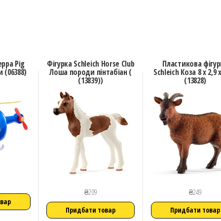
eppa Pig
Фігурка Schleich Horse Club
Пластикова фігур
 (06388)
Лоша породи пінтабіан (
Schleich Коза 8 х 2,9 
(13839))
(13828)
₴
209
₴
249
овар
Придбати товар
Придбати товар