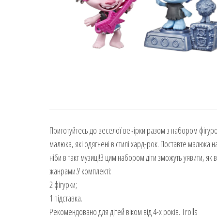
Приготуйтесь до веселої вечірки разом з набором фігурок 
малюка, які одягнені в стилі хард-рок. Поставте малюка н
ніби в такт музиці!З цим набором діти зможуть уявити, як
жанрами.У комплекті:
2 фігурки;
1 підставка.
Рекомендовано для дітей віком від 4-х років. Trolls