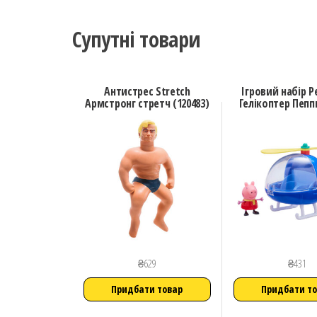
Супутні товари
Антистрес Stretch
Ігровий набір P
Армстронг стретч (120483)
Гелікоптер Пеппи
₴
629
₴
431
Придбати товар
Придбати т