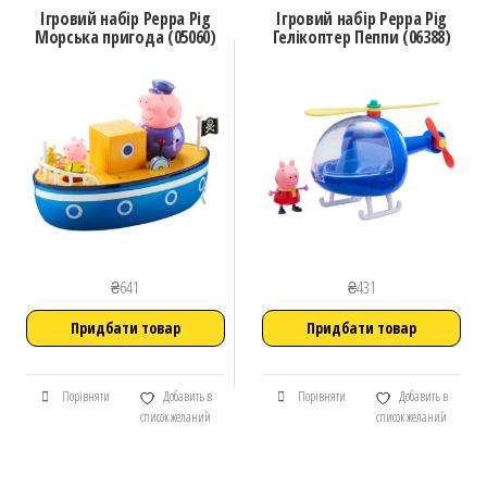
Ігровий набір Peppa Pig
Ігровий набір Peppa Pig
Морська пригода (05060)
Гелікоптер Пеппи (06388)
₴
641
₴
431
Придбати товар
Придбати товар
Порівняти
Добавить в
Порівняти
Добавить в
список желаний
список желаний