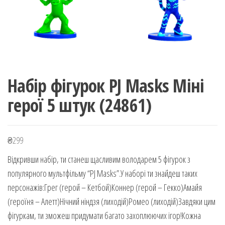
Набір фігурок PJ Masks Міні
герої 5 штук (24861)
₴
299
Відкривши набір, ти станеш щасливим володарем 5 фігурок з
популярного мультфільму “PJ Masks”.У наборі ти знайдеш таких
персонажів:Грег (герой – Кетбой)Коннер (герой – Гекко)Амайя
(героїня – Алетт)Нічний ніндзя (лиходій)Ромео (лиходій)Завдяки цим
фігуркам, ти зможеш придумати багато захоплюючих ігор!Кожна