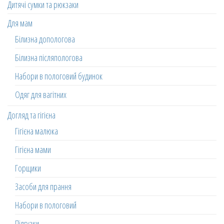
Дитячі сумки та рюкзаки
Для мам
Білизна допологова
Білизна післяпологова
Набори в пологовий будинок
Одяг для вагітних
Догляд та гігієна
Гігієна малюка
Гігієна мами
Горщики
Засоби для прання
Набори в пологовий
Підгузки