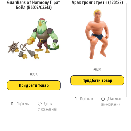
Guardians of Harmony Пірат
Армстронг стретч (120483)
Бойл (B6009/C3343)
₴
629
₴
226
Придбати товар
Придбати товар
Порівняти
Добавить в
Порівняти
Добавить в
список желаний
список желаний