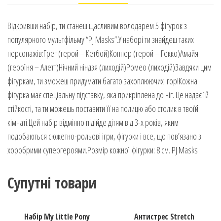
Відкривши набір, ти станеш щасливим володарем 5 фігурок з
популярного мультфільму “PJ Masks”.У наборі ти знайдеш таких
персонажів:Грег (герой – Кетбой)Коннер (герой – Гекко)Амайя
(героїня – Алетт)Нічний ніндзя (лиходій)Ромео (лиходій)Завдяки цим
фігуркам, ти зможеш придумати багато захоплюючих ігор!Кожна
фігурка має спеціальну підставку, яка прикріплена до ніг. Це надає їй
стійкості, та ти можешь поставити її на полицю або столик в твоїй
кімнаті.Цей набір відмінно підійде дітям від 3-х років, яким
подобаються сюжетно-рольові ігри, фігурки і все, що пов’язано з
хоробрими супергероями.Розмір кожної фігурки: 8 см. PJ Masks
Супутні товари
Набір My Little Pony
Антистрес Stretch