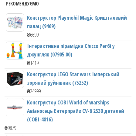
РЕКОМЕНДУЄМО
Конструктор Playmobil Magic Кришталевий
палац (9469)
₴
6699
Інтерактивна пірамідка Chicco Регбі у
джунглях (07905.00)
₴
1419
Конструктор LEGO Star wars Імперський
зоряний руйнівник (75252)
₴
24999
Конструктор COBI World of warships
Авіаносець Ентерпрайз CV-6 2530 деталей
(COBI-4816)
₴
9879