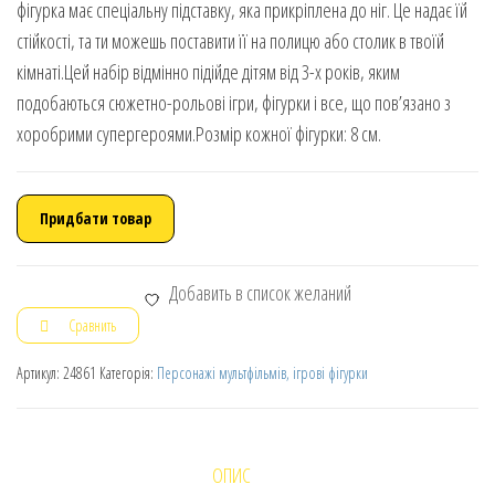
фігурка має спеціальну підставку, яка прикріплена до ніг. Це надає їй
стійкості, та ти можешь поставити її на полицю або столик в твоїй
кімнаті.Цей набір відмінно підійде дітям від 3-х років, яким
подобаються сюжетно-рольові ігри, фігурки і все, що пов’язано з
хоробрими супергероями.Розмір кожної фігурки: 8 см.
Придбати товар
Добавить в список желаний
Сравнить
Артикул:
24861
Категорія:
Персонажі мультфільмів, ігрові фігурки
ОПИС