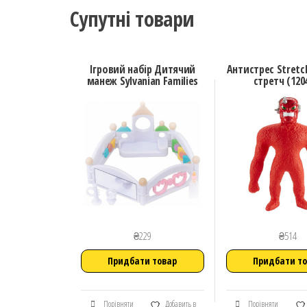
Супутні товари
Ігровий набір Дитячий
Антистрес Stretc
манеж Sylvanian Families
стретч (120
₴
229
₴
514
Придбати товар
Придбати т
Порівняти
Добавить в
Порівняти