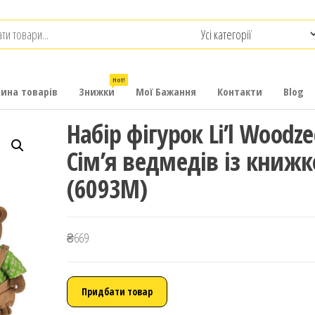
.com.ua
-
итячих
Hot!
рина товарів
Знижки
Мої Бажання
Контакти
Blog
Набір фігурок Li’l Woodze
Сім’я ведмедів із книж
(6093M)
₴
669
Придбати товар