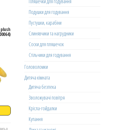
Пляшечки для годування
Подушки для годування
Пустушки, карабіни
 plush
Слинявчики та нагрудники
00064)
Соски для пляшечок
Стільчики для годування
Головоломки
Дитяча кімната
Дитяча безпека
Зволожувачі повітря
Крісла-гойдалки
Купання
Ліжка та манежі
вить в