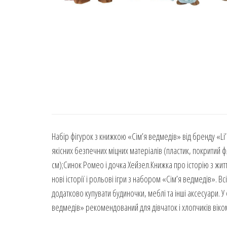
Набір фігурок з книжкою «Сім’я ведмедів» від бренду «Li
якісних безпечних міцних матеріалів (пластик, покритий 
см);Синок Ромео і дочка Хейзел.Книжка про історію з жит
нові історії і рольові ігри з набором «Сім’я ведмедів». В
додатково купувати будиночки, меблі та інші аксесуари. У
ведмедів» рекомендований для дівчаток і хлопчиків віком 