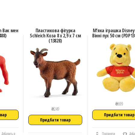
h Вак мен
Пластикова фігурка
М’яка іграшка Disney
488)
Schleich Коза 8 х 2,9 х 7 см
Вінні пух 50 см (PDP13
(13828)
₴
699
₴
249
овар
Придбати товар
Придбати товар
Добавить в
Порівняти
Доба