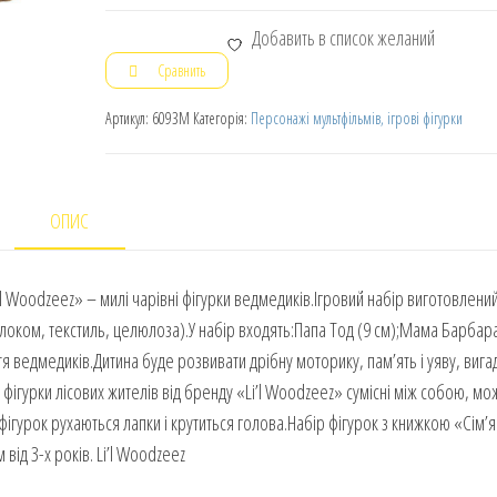
Добавить в список желаний
Сравнить
Артикул:
6093M
Категорія:
Персонажі мультфільмів, ігрові фігурки
ОПИС
’l Woodzeez» – милі чарівні фігурки ведмедиків.Ігровий набір виготовлений
флоком, текстиль, целюлоза).У набір входять:Папа Тод (9 см);Мама Барбара
тя ведмедиків.Дитина буде розвивати дрібну моторику, пам’ять і уяву, вига
сі фігурки лісових жителів від бренду «Li’l Woodzeez» сумісні між собою, мо
 фігурок рухаються лапки і крутиться голова.Набір фігурок з книжкою «Сім’я
від 3-х років. Li’l Woodzeez