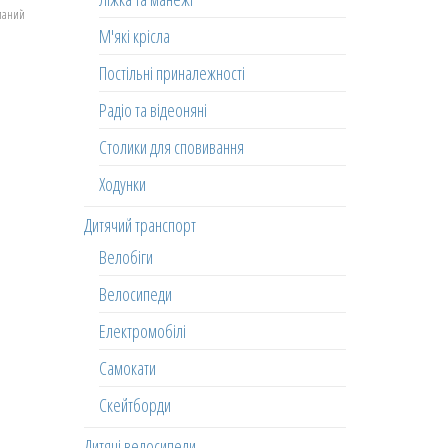
еланий
М'які крісла
Постільні приналежності
Радіо та відеоняні
Столики для сповивання
Ходунки
Дитячий транспорт
Велобіги
Велосипеди
Електромобілі
Самокати
Скейтборди
Дитячі велосипеди