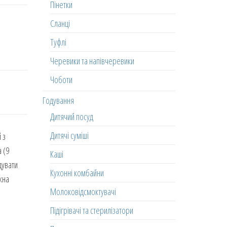
Пінетки
Сланці
Туфлі
Черевики та напівчеревики
Чоботи
Годування
Дитячий посуд
Дитячі суміші
 з
 (9
Каші
дувати
Кухонні комбайни
жна
Молоковідсмоктувачі
Підігрівачі та стерилізатори