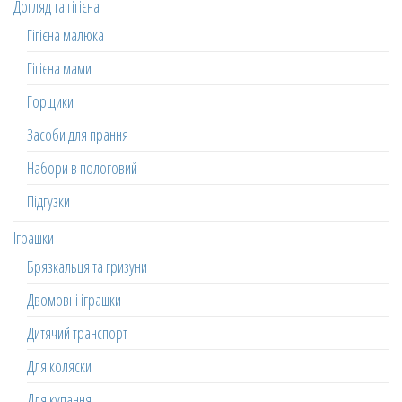
Догляд та гігієна
Гігієна малюка
Гігієна мами
Горщики
Засоби для прання
Набори в пологовий
Підгузки
Іграшки
Брязкальця та гризуни
Двомовні іграшки
Дитячий транспорт
Для коляски
Для купання