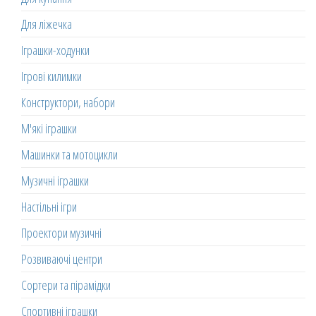
Для ліжечка
Іграшки-ходунки
Ігрові килимки
Конструктори, набори
М'які іграшки
Машинки та мотоцикли
Музичні іграшки
Настільні ігри
Проектори музичні
Розвиваючі центри
Сортери та пірамідки
Спортивні іграшки