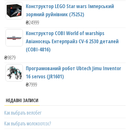
Конструктор LEGO Star wars Імперський
зоряний руйнівник (75252)
₴
24999
Конструктор COBI World of warships
Авіаносець Ентерпрайз CV-6 2530 деталей
(COBI-4816)
₴
9879
Програмований робот Ubtech Jimu Inventor
16 servos (JR1601)
₴
7999
НЕДАВНІ ЗАПИСИ
Как выбрать велобег
Как выбрать молокоотсос?