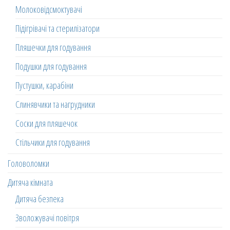
Молоковідсмоктувачі
Підігрівачі та стерилізатори
Пляшечки для годування
Подушки для годування
Пустушки, карабіни
Слинявчики та нагрудники
Соски для пляшечок
Стільчики для годування
Головоломки
Дитяча кімната
Дитяча безпека
Зволожувачі повітря