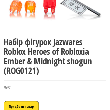
Набір фігурок Jazwares
Roblox Heroes of Robloxia
Ember & Midnight shogun
(ROG0121)
₴
689
Придбати товар