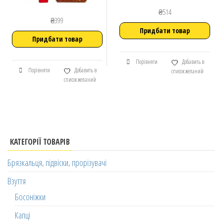
₴
514
₴
399
Придбати товар
Придбати товар
Порівняти
Добавить в
Порівняти
Добавить в
список желаний
список желаний
КАТЕГОРІЇ ТОВАРІВ
Брязкальця, підвіски, прорізувачі
Взуття
Босоніжки
Капці