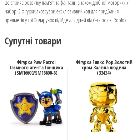
Це сприяє розвитку пам’яті та фантазії, а також дрібної моторики.У
наборі:2 фігурки;аксесуари;ексклюзивний код для придбання
предметів у грі.Подарунок підійде для дітей від 6-ти років. Roblox
Супутні товари
Фігурка Paw Patrol
Фігурка Funko Pop Золотий
Таємного агента Гонщика
хром Залізна людина
(SM16600/SM16600-6)
(33434)