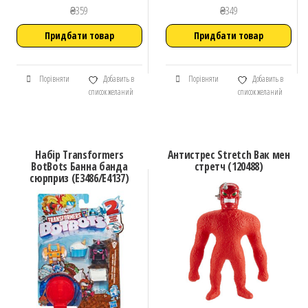
₴
359
₴
349
Придбати товар
Придбати товар
Порівняти
Добавить в
Порівняти
Добавить в
список желаний
список желаний
Набір Transformers
Антистрес Stretch Вак мен
BotBots Банна банда
стретч (120488)
сюрприз (E3486/E4137)