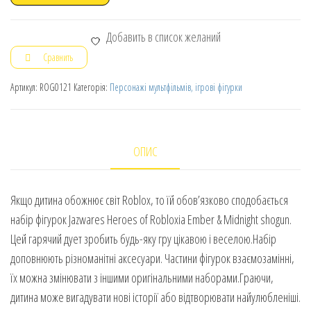
Добавить в список желаний
Сравнить
Артикул:
ROG0121
Категорія:
Персонажі мультфільмів, ігрові фігурки
ОПИС
Якщо дитина обожнює світ Roblox, то їй обов’язково сподобається
набір фігурок Jazwares Heroes of Robloxia Ember & Midnight shogun.
Цей гарячий дует зробить будь-яку гру цікавою і веселою.Набір
доповнюють різноманітні аксесуари. Частини фігурок взаємозамінні,
їх можна змінювати з іншими оригінальними наборами.Граючи,
дитина може вигадувати нові історії або відтворювати найулюбленіші.