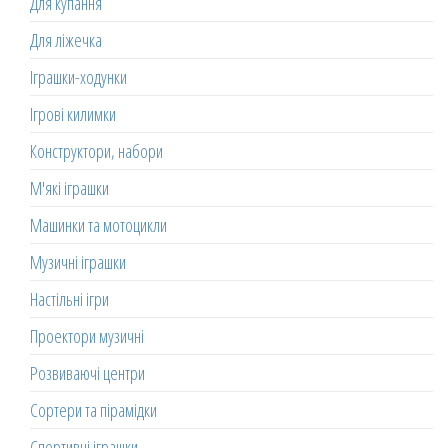
Для купання
Для ліжечка
Іграшки-ходунки
Ігрові килимки
Конструктори, набори
М'які іграшки
Машинки та мотоцикли
Музичні іграшки
Настільні ігри
Проектори музичні
Розвиваючі центри
Сортери та пірамідки
Спортивні іграшки