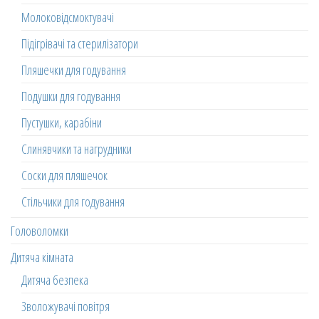
Молоковідсмоктувачі
Підігрівачі та стерилізатори
Пляшечки для годування
Подушки для годування
Пустушки, карабіни
Слинявчики та нагрудники
Соски для пляшечок
Стільчики для годування
Головоломки
Дитяча кімната
Дитяча безпека
Зволожувачі повітря