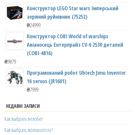
Конструктор LEGO Star wars Імперський
зоряний руйнівник (75252)
₴
24999
Конструктор COBI World of warships
Авіаносець Ентерпрайз CV-6 2530 деталей
(COBI-4816)
₴
9879
Програмований робот Ubtech Jimu Inventor
16 servos (JR1601)
₴
7999
НЕДАВНІ ЗАПИСИ
Как выбрать велобег
Как выбрать молокоотсос?