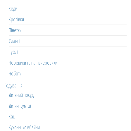
Кеди
Кросівки
Пінетки
Сланці
Туфлі
Черевики та напівчеревики
Чоботи
Годування
Дитячий посуд
Дитячі суміші
Каші
Кухонні комбайни