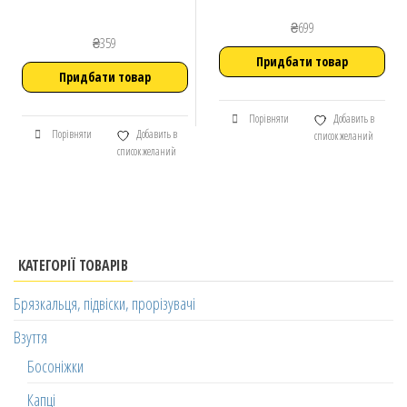
₴
699
₴
359
Придбати товар
Придбати товар
Порівняти
Добавить в
Порівняти
Добавить в
список желаний
список желаний
КАТЕГОРІЇ ТОВАРІВ
Брязкальця, підвіски, прорізувачі
Взуття
Босоніжки
Капці