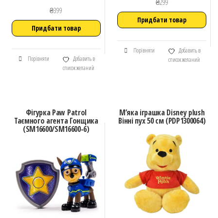
₴
299
₴
399
Придбати товар
Придбати товар
Порівняти
Добавить в
Порівняти
Добавить в
список желаний
список желаний
Фігурка Paw Patrol
М’яка іграшка Disney plush
Таємного агента Гонщика
Вінні пух 50 см (PDP1300064)
(SM16600/SM16600-6)