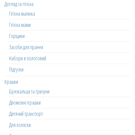
Догляд та гігієна
Гігієна малюка
Гігієна мами
Горщики
Засоби для прання
Набори в пологовий
Підгузки
Іграшки
Брязкальця та гризуни
Двомовні іграшки
Дитячий транспорт
Для коляски