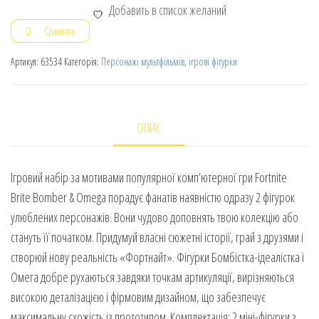
Добавить в список желаний
Сравнить
Артикул:
63534
Категорія:
Персонажі мультфільмів, ігрові фігурки
ОПИС
Ігровий набір за мотивами популярної комп’ютерної гри Fortnite
Brite Bomber & Omega порадує фанатів наявністю одразу 2 фігурок
улюблених персонажів. Вони чудово доповнять твою колекцію або
стануть її початком. Придумуй власні сюжетні історії, грай з друзями і
створюй нову реальність «Фортнайт». Фігурки Бомбістка-ідеалістка і
Омега добре рухаються завдяки точкам артикуляції, вирізняються
високою деталізацією і фірмовим дизайном, що забезпечує
максимальну схожість із прототипом. Комплектація: 2 міні-фігурки з