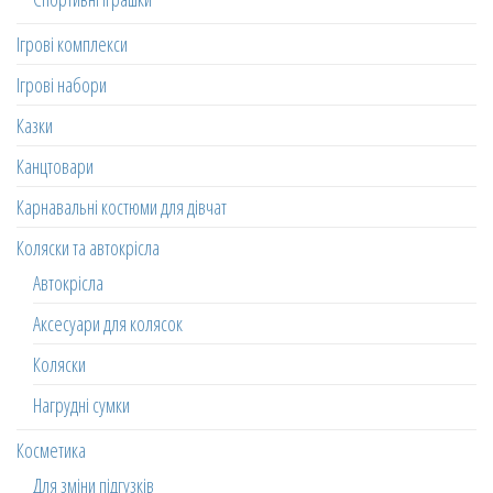
Ігрові комплекси
Ігрові набори
Казки
Канцтовари
Карнавальні костюми для дівчат
Коляски та автокрісла
Автокрісла
Аксесуари для колясок
Коляски
Нагрудні сумки
Косметика
Для зміни підгузків