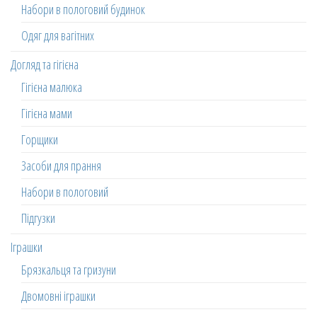
Набори в пологовий будинок
Одяг для вагітних
Догляд та гігієна
Гігієна малюка
Гігієна мами
Горщики
Засоби для прання
Набори в пологовий
Підгузки
Іграшки
Брязкальця та гризуни
Двомовні іграшки