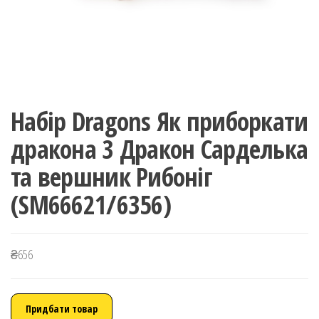
Набір Dragons Як приборкати
дракона 3 Дракон Сарделька
та вершник Рибоніг
(SM66621/6356)
₴
656
Придбати товар