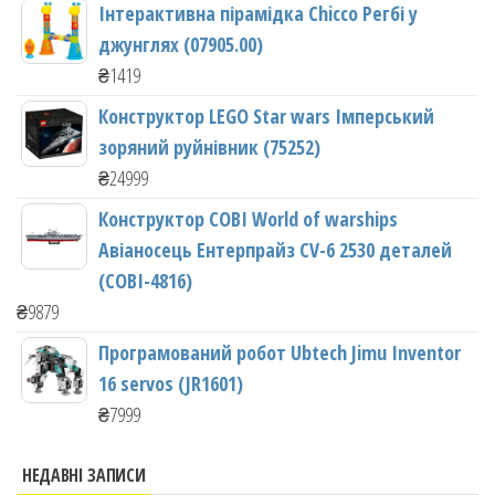
Інтерактивна пірамідка Chicco Регбі у
джунглях (07905.00)
₴
1419
Конструктор LEGO Star wars Імперський
зоряний руйнівник (75252)
₴
24999
Конструктор COBI World of warships
Авіаносець Ентерпрайз CV-6 2530 деталей
(COBI-4816)
₴
9879
Програмований робот Ubtech Jimu Inventor
16 servos (JR1601)
₴
7999
НЕДАВНІ ЗАПИСИ