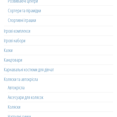
Розвиваючі центри
Сортери та пірамідки
Спортивні іграшки
Ігрові комплекси
Ігрові набори
Казки
Канцтовари
Карнавальні костюми для дівчат
Коляски та автокрісла
Автокрісла
Аксесуари для колясок
Коляски
Нагрудні сумки