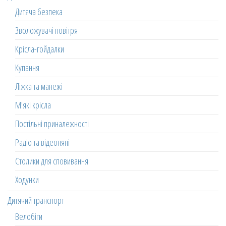
Дитяча безпека
Зволожувачі повітря
Крісла-гойдалки
Купання
Ліжка та манежі
М'які крісла
Постільні приналежності
Радіо та відеоняні
Столики для сповивання
Ходунки
Дитячий транспорт
Велобіги