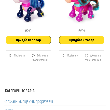
₴
299
₴
299
Придбати товар
Придбати товар
Порівняти
Добавить в
Порівняти
Добавить в
список желаний
список желаний
КАТЕГОРІЇ ТОВАРІВ
Брязкальця, підвіски, прорізувачі