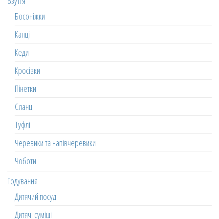
Взуття
Босоніжки
Капці
Кеди
Кросівки
Пінетки
Сланці
Туфлі
Черевики та напівчеревики
Чоботи
Годування
Дитячий посуд
Дитячі суміші