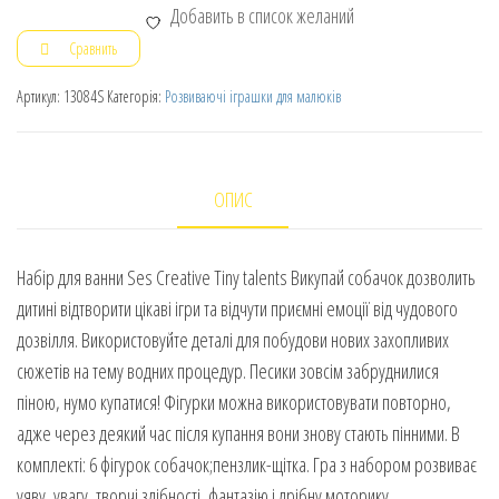
Добавить в список желаний
Сравнить
Артикул:
13084S
Категорія:
Розвиваючі іграшки для малюків
ОПИС
Набір для ванни Ses Creative Tiny talents Викупай собачок дозволить
дитині відтворити цікаві ігри та відчути приємні емоції від чудового
дозвілля. Використовуйте деталі для побудови нових захопливих
сюжетів на тему водних процедур. Песики зовсім забруднилися
піною, нумо купатися! Фігурки можна використовувати повторно,
адже через деякий час після купання вони знову стають пінними. В
комплекті: 6 фігурок собачок;пензлик-щітка. Гра з набором розвиває
уяву, увагу, творчі здібності, фантазію і дрібну моторику.