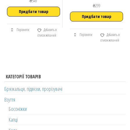
₴
549
₴
299
Придбати товар
Придбати товар
Порівняти
Добавить в
Порівняти
Добавить в
список желаний
список желаний
КАТЕГОРІЇ ТОВАРІВ
Брязкальця, підвіски, прорізувачі
Взуття
Босоніжки
Капці