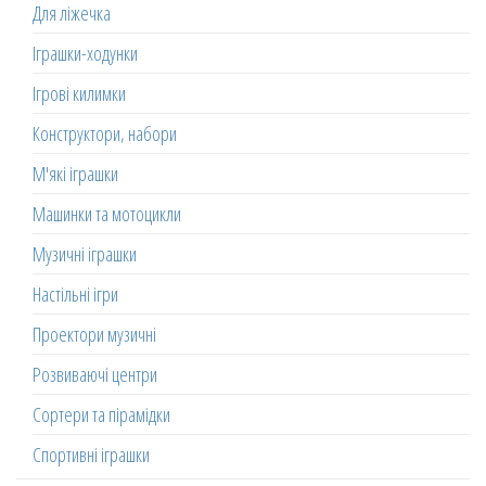
Для ліжечка
Іграшки-ходунки
Ігрові килимки
Конструктори, набори
М'які іграшки
Машинки та мотоцикли
Музичні іграшки
Настільні ігри
Проектори музичні
Розвиваючі центри
Сортери та пірамідки
Спортивні іграшки