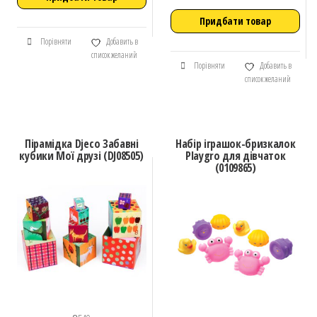
Придбати товар
Порівняти
Добавить в
список желаний
Порівняти
Добавить в
список желаний
Пірамідка Djeco Забавні
Набір іграшок-бризкалок
кубики Мої друзі (DJ08505)
Playgro для дівчаток
(0109865)