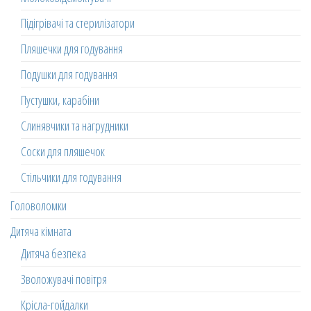
Підігрівачі та стерилізатори
Пляшечки для годування
Подушки для годування
Пустушки, карабіни
Слинявчики та нагрудники
Соски для пляшечок
Стільчики для годування
Головоломки
Дитяча кімната
Дитяча безпека
Зволожувачі повітря
Крісла-гойдалки