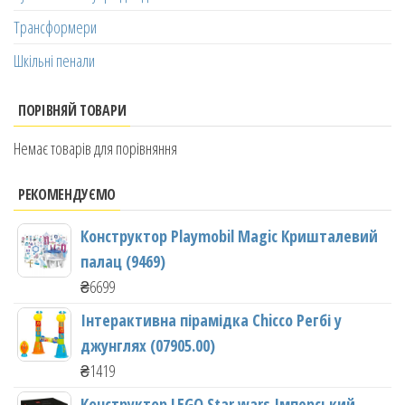
Трансформери
Шкільні пенали
ПОРІВНЯЙ ТОВАРИ
Немає товарів для порівняння
РЕКОМЕНДУЄМО
Конструктор Playmobil Magic Кришталевий
палац (9469)
₴
6699
Інтерактивна пірамідка Chicco Регбі у
джунглях (07905.00)
₴
1419
Конструктор LEGO Star wars Імперський