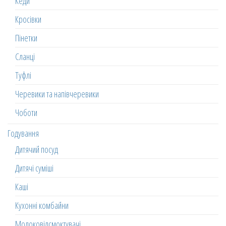
Кеди
Кросівки
Пінетки
Сланці
Туфлі
Черевики та напівчеревики
Чоботи
Годування
Дитячий посуд
Дитячі суміші
Каші
Кухонні комбайни
Молоковідсмоктувачі