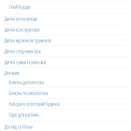
Скейтборди
Дитячі велосипеди
Дитячі конструктори
Дитячі музичні інструменти
Дитячі спортивні ігри
Дитячі сумки та рюкзаки
Для мам
Білизна допологова
Білизна післяпологова
Набори в пологовий будинок
Одяг для вагітних
Догляд та гігієна