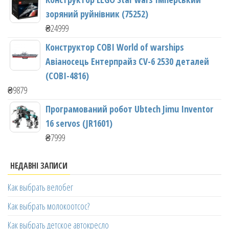
зоряний руйнівник (75252)
₴
24999
Конструктор COBI World of warships
Авіаносець Ентерпрайз CV-6 2530 деталей
(COBI-4816)
₴
9879
Програмований робот Ubtech Jimu Inventor
16 servos (JR1601)
₴
7999
НЕДАВНІ ЗАПИСИ
Как выбрать велобег
Как выбрать молокоотсос?
Как выбрать детское автокресло