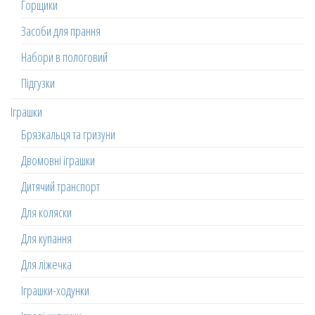
Горщики
Засоби для прання
Набори в пологовий
Підгузки
Іграшки
Брязкальця та гризуни
Двомовні іграшки
Дитячий транспорт
Для коляски
Для купання
Для ліжечка
Іграшки-ходунки