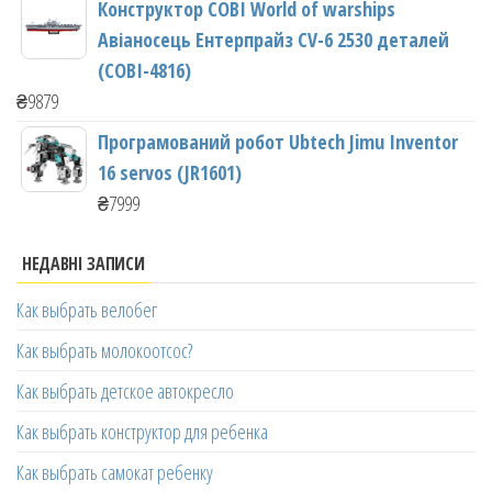
Конструктор COBI World of warships
Авіаносець Ентерпрайз CV-6 2530 деталей
(COBI-4816)
₴
9879
Програмований робот Ubtech Jimu Inventor
16 servos (JR1601)
₴
7999
НЕДАВНІ ЗАПИСИ
Как выбрать велобег
Как выбрать молокоотсос?
Как выбрать детское автокресло
Как выбрать конструктор для ребенка
Как выбрать самокат ребенку