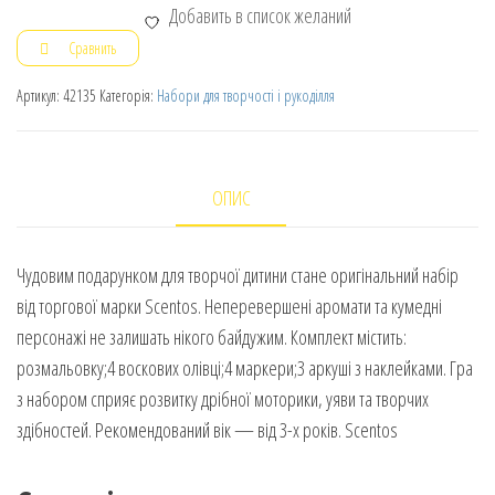
Добавить в список желаний
Сравнить
Артикул:
42135
Категорія:
Набори для творчості і рукоділля
ОПИС
Чудовим подарунком для творчої дитини стане оригінальний набір
від торгової марки Scentos. Неперевершені аромати та кумедні
персонажі не залишать нікого байдужим. Комплект містить:
розмальовку;4 воскових олівці;4 маркери;3 аркуші з наклейками. Гра
з набором сприяє розвитку дрібної моторики, уяви та творчих
здібностей. Рекомендований вік — від 3-х років. Scentos