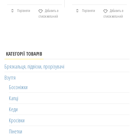
Порівняти
Добавить в
Порівняти
Добавить в
список желаний
список желаний
КАТЕГОРІЇ ТОВАРІВ
Брязкальця, підвіски, прорізувачі
Взуття
Босоніжки
Капці
Кеди
Кросівки
Пінетки