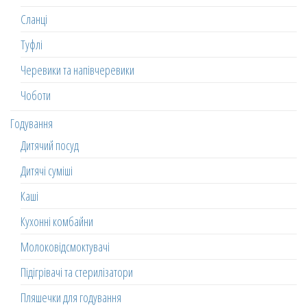
Сланці
Туфлі
Черевики та напівчеревики
Чоботи
Годування
Дитячий посуд
Дитячі суміші
Каші
Кухонні комбайни
Молоковідсмоктувачі
Підігрівачі та стерилізатори
Пляшечки для годування