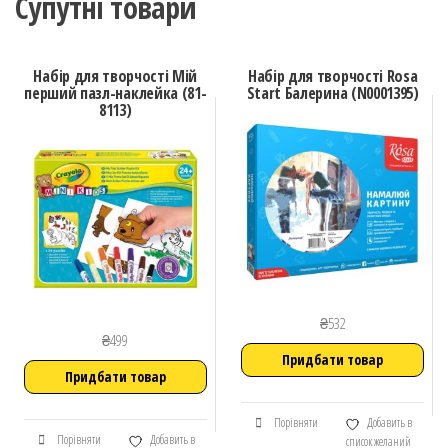
Супутні товари
Набір для творчості Мій
Набір для творчості Rosa
перший пазл-наклейка (81-
Start Балерина (N0001395)
8113)
₴
532
₴
499
Придбати товар
Придбати товар
Порівняти
Добавить в
Порівняти
Добавить в
список желаний