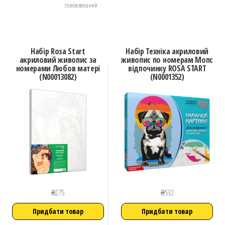
список желаний
Набір Rosa Start
Набір Техніка акриловий
акриловий живопис за
живопис по номерам Мопс
номерами Любов матері
відпочинку ROSA START
(N00013082)
(N0001352)
₴
275
₴
532
Придбати товар
Придбати товар