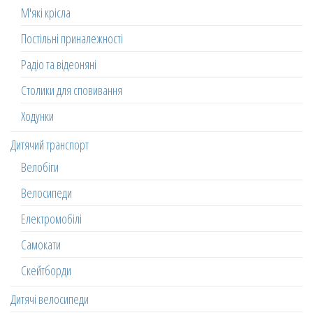
М'які крісла
Постільні приналежності
Радіо та відеоняні
Столики для сповивання
Ходунки
Дитячий транспорт
Велобіги
Велосипеди
Електромобілі
Самокати
Скейтборди
Дитячі велосипеди