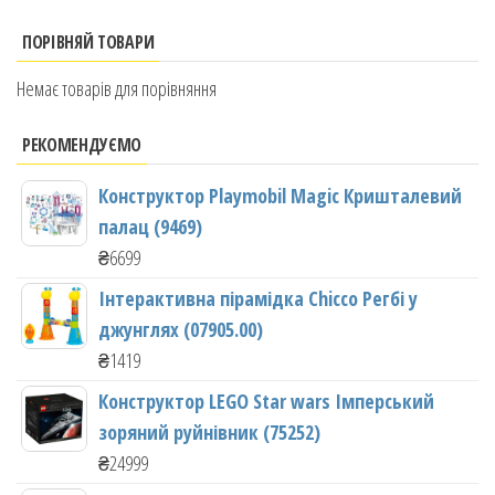
ПОРІВНЯЙ ТОВАРИ
Немає товарів для порівняння
РЕКОМЕНДУЄМО
Конструктор Playmobil Magic Кришталевий
палац (9469)
₴
6699
Інтерактивна пірамідка Chicco Регбі у
джунглях (07905.00)
₴
1419
Конструктор LEGO Star wars Імперський
зоряний руйнівник (75252)
₴
24999