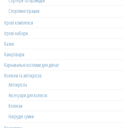
Сортери та пірамідки
Спортивні іграшки
Ігрові комплекси
Ігрові набори
Казки
Канцтовари
Карнавальні костюми для дівчат
Коляски та автокрісла
Автокрісла
Аксесуари для колясок
Коляски
Нагрудні сумки