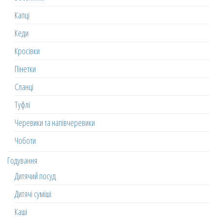
Капці
Кеди
Кросівки
Пінетки
Сланці
Туфлі
Черевики та напівчеревики
Чоботи
Годування
Дитячий посуд
Дитячі суміші
Каші