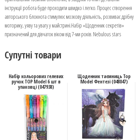
інструкції робота буде проходити швидко і легко. Процес створення
авторського блокнота стимулює мозкову діяльність, розвиває дрібну
моторику, уяву та увагу у майстрині.Набір «Щоденник секретів»
призначений для дівчаток віком від 7-ми років. Nebulous stars
Супутні товари
Набір кольорових гелевих
Щоденник таємниць Top
ручок TOP Model 6 шт в
Model Фентезі (048047)
упаковці (047938)