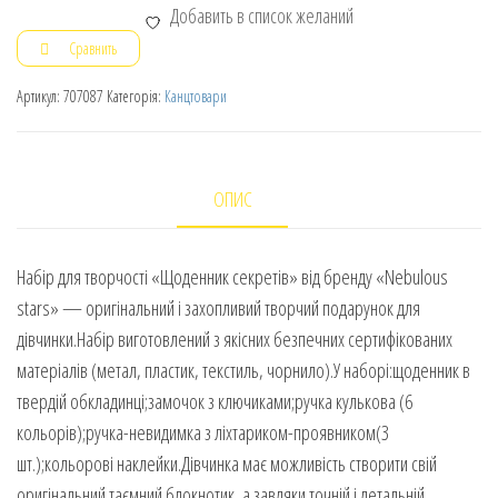
Добавить в список желаний
Сравнить
Артикул:
707087
Категорія:
Канцтовари
ОПИС
Набір для творчості «Щоденник секретів» від бренду «Nebulous
stars» — оригінальний і захопливий творчий подарунок для
дівчинки.Набір виготовлений з якісних безпечних сертифікованих
матеріалів (метал, пластик, текстиль, чорнило).У наборі:щоденник в
твердій обкладинці;замочок з ключиками;ручка кулькова (6
кольорів);ручка-невидимка з ліхтариком-проявником(3
шт.);кольорові наклейки.Дівчинка має можливість створити свій
оригінальний таємний блокнотик, а завдяки точній і детальній