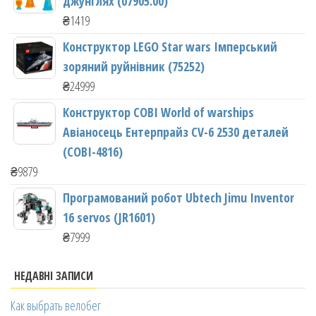
джунглях (07905.00)
₴
1419
Конструктор LEGO Star wars Імперський
зоряний руйнівник (75252)
₴
24999
Конструктор COBI World of warships
Авіаносець Ентерпрайз CV-6 2530 деталей
(COBI-4816)
₴
9879
Програмований робот Ubtech Jimu Inventor
16 servos (JR1601)
₴
7999
НЕДАВНІ ЗАПИСИ
Как выбрать велобег