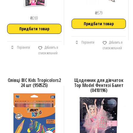
₴
579
₴
269
Придбати товар
Придбати товар
Порівняти
Добавить в
Порівняти
Добавить в
список желаний
список желаний
Олівці BIC Kids Tropicolors2
Щоденник для дівчаток
24 шт (950525)
Top Model Фентезі Балет
(0410196)