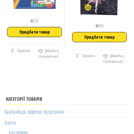
₴
229
₴
999
Придбати товар
Придбати товар
Порівняти
Добавить в
Порівняти
Добавить в
список желаний
список желаний
КАТЕГОРІЇ ТОВАРІВ
Брязкальця, підвіски, прорізувачі
Взуття
Босоніжки