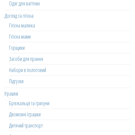
Одяг для вагітних
Догляд та гігієна
Гігієна малюка
Гігієна мами
Горщики
Засоби для прання
Набори в пологовий
Підгузки
Іграшки
Брязкальця та гризуни
Двомовні іграшки
Дитячий транспорт