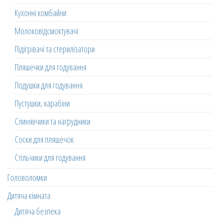
Кухонні комбайни
Молоковідсмоктувачі
Підігрівачі та стерилізатори
Пляшечки для годування
Подушки для годування
Пустушки, карабіни
Слинявчики та нагрудники
Соски для пляшечок
Стільчики для годування
Головоломки
Дитяча кімната
Дитяча безпека